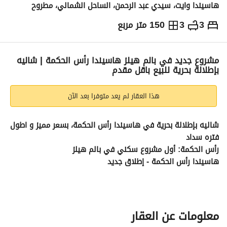
هاسيندا وايت، سيدي عبد الرحمن، الساحل الشمالي، مطروح
3
3
150 متر مربع
ج.م
18,000,000
والمؤشرات
الاماكن القريبة
مشروع جديد في بالم هيلز هاسيندا رأس الحكمة | شاليه
بإطلالة بحرية للبيع باقل مقدم
هذا العقار لم يعد متوفرا بعد الآن
شاليه بإطلالة بحرية في هاسيندا رأس الحكمة، بسعر مميز و اطول 
فتره سداد 
رأس الحكمة: أول مشروع سكني في بالم هيلز
هاسيندا رأس الحكمة - إطلاق جديد
اكتشف مستوى جديداً من الفخامة على أجمل سواحل البحر الأبيض 
المتوسط في هاسيندا رأس الحكمة، وجهة مميزة من أول مطور 
عقاري مصري في رأس الحكمة. 
مساحة الشاليه: 150 متر مربع
معلومات عن العقار
غرفتا نوم