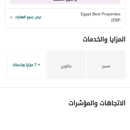
• نمط حياة فاخر مع بحيرات، ومساحات خضراء، ومرافق رياضية
Egypt Best Properties
عرض جميع العقارات
(EBP
• إمكانات استثمارية عالية في واحدة من أسرع الوجهات الساحلية 
نموًا في مصر
المزايا والخدمات
+ 7 مزايا وخدمات
مسبح
جاكوزي
الاتجاهات والمؤشرات