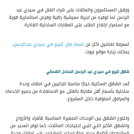
ويُقبل المستثمرون والعائلات على شراء الفلل في سيدي عبد
الرحمن لما توفره من تجربة معيشية راقية وفرص استثمارية قوية
مع استمرار ارتفاع الطلب على العقارات الساحلية الفاخرة.
لمعرفة تفاصيل اكثر عن
اسعار فلل للبيع في سيدي عبدالرحمن
،
يمكنك زيارة موقع بَيوت.
شقق للبيع في سيدي عبد الرحمن الساحل الشمالي
تُعد الشقق السكنية خيارًا مناسبًا للراغبين في امتلاك وحدة
ساحلية بأسعار أقل مقارنة بالفلل, مع الاستفادة من جميع الخدمات
والمرافق المتوفرة داخل المشروع.
وتتنوع الشقق بين الوحدات الصغيرة المناسبة للأفراد والأزواج
والشقق الأكبر التي تلبي احتياجات العائلات، كما توفر العديد من
المشروعات أنظمة سداد مرنة تساعد المشترين على امتلاك وحدة