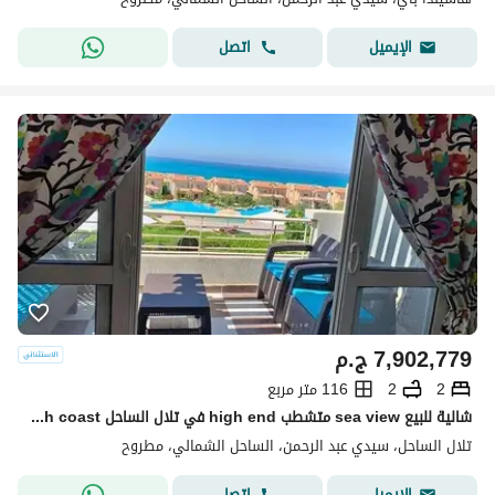
اتصل
الإيميل
7,902,779
ج.م
2
2
116 متر مربع
شالية للبيع sea view متشطب high end في تلال الساحل telal north coast في الساحل الشمالي
تلال الساحل، سيدي عبد الرحمن، الساحل الشمالي، مطروح
اتصل
الإيميل