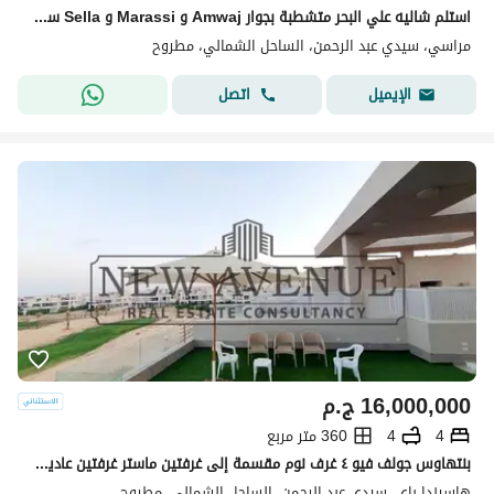
استلم شاليه علي البحر متشطبة بجوار Amwaj و Marassi و Sella سيدي عبد الرحمن الساحل الشمالي
مراسي، سيدي عبد الرحمن، الساحل الشمالي، مطروح
اتصل
الإيميل
16,000,000
ج.م
4
4
360 متر مربع
بنتهاوس جولف فيو ٤ غرف نوم مقسمة إلى غرفتين ماستر غرفتين عاديتين ٤ حمامات غرفة خادمة في هاسيند باي متشطب بالكامل
هاسيندا باي، سيدي عبد الرحمن، الساحل الشمالي، مطروح