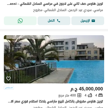
توين هاوس صف ثاني على لاجون في مراسي الساحل الشمالي - Marassi
مراسي، سيدي عبد الرحمن، الساحل الشمالي، مطروح
اتصل
الإيميل
45,000,000
ج.م
4
4
400 متر مربع
توين هاوس مفروش بالكامل للبيع ماراسي بلانكا استلام فوري سعر اقل من سعر السوق Marassi blanca north coast
مراسي، سيدي عبد الرحمن، الساحل الشمالي، مطروح