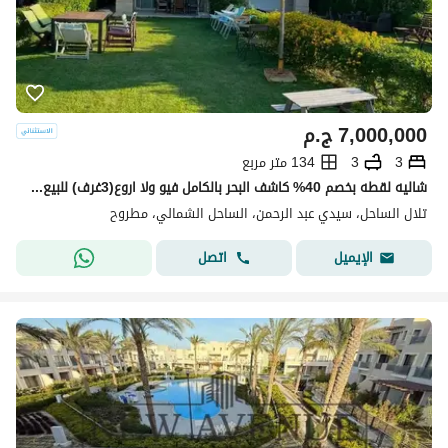
7,000,000
ج.م
3
3
134 متر مربع
شاليه لقطه بخصم 40% كاشف البحر بالكامل فيو ولا اروع(3غرف) للبيع في تلال الساحل الشمالي Telal north coast بجوار لافيستا كاسكادا ومراسي وامواج وهاسيندا
تلال الساحل، سيدي عبد الرحمن، الساحل الشمالي، مطروح
اتصل
الإيميل