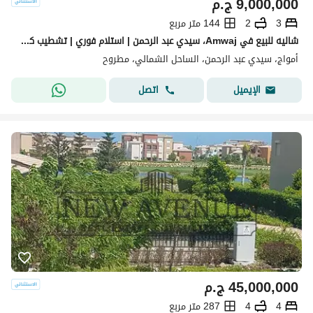
9,000,000
ج.م
3
2
144 متر مربع
شاليه للبيع في Amwaj، سيدي عبد الرحمن | استلام فوري | تشطيب كامل مع التكييفات
أمواج، سيدي عبد الرحمن، الساحل الشمالي، مطروح
اتصل
الإيميل
45,000,000
ج.م
4
4
287 متر مربع