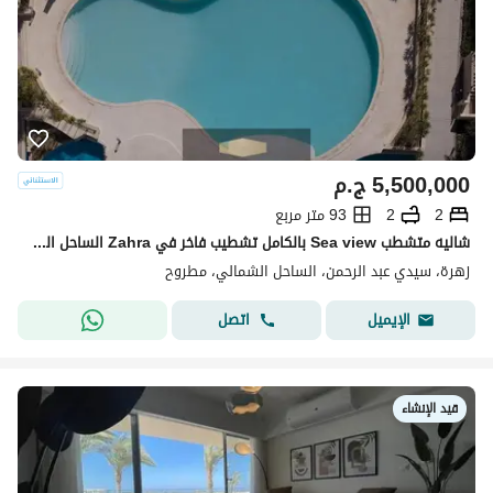
5,500,000
ج.م
2
2
93 متر مربع
شاليه متشطب Sea view بالكامل تشطيب فاخر في Zahra الساحل الشمالي بجوار Hacienda Bay و Marassi
زهرة، سيدي عبد الرحمن، الساحل الشمالي، مطروح
اتصل
الإيميل
قيد الإنشاء