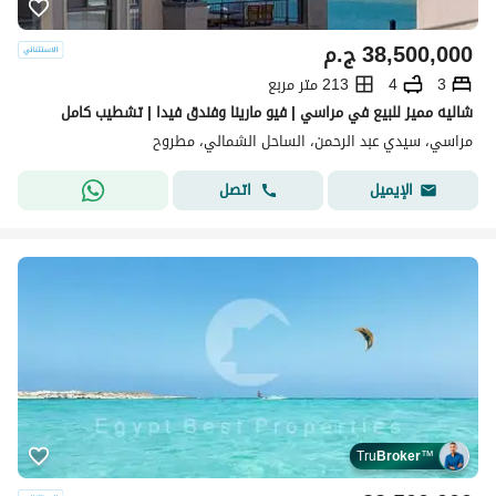
38,500,000
ج.م
3
4
213 متر مربع
شاليه مميز للبيع في مراسي | فيو مارينا وفندق فيدا | تشطيب كامل
مراسي، سيدي عبد الرحمن، الساحل الشمالي، مطروح
اتصل
الإيميل
Tru
Broker
™