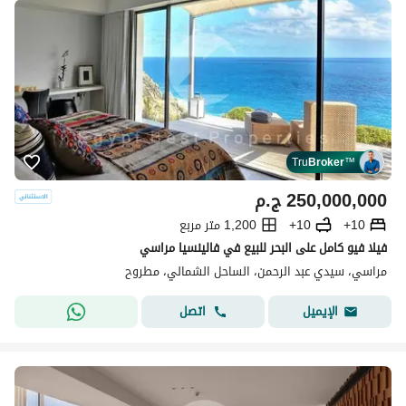
Tru
Broker
™
250,000,000
ج.م
10+
10+
1,200 متر مربع
فيلا فيو كامل على البحر للبيع في فالينسيا مراسي
مراسي، سيدي عبد الرحمن، الساحل الشمالي، مطروح
اتصل
الإيميل