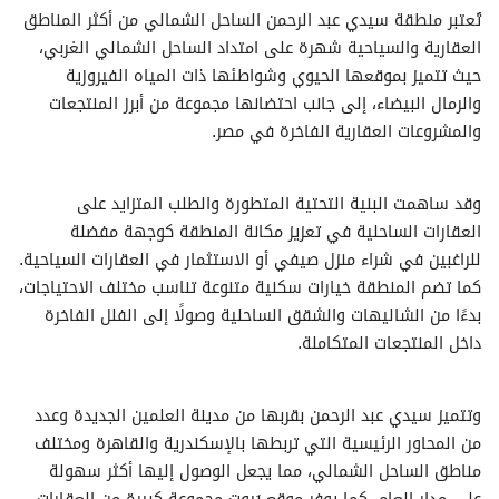
عقارات للبيع في غزالة فالى
تُعتبر منطقة سيدي عبد الرحمن الساحل الشمالي من أكثر المناطق
تاون هاوس للبيع في سيدي عبد الرحمن
عقارات للبيع في لاجون اركو
العقارية والسياحية شهرة على امتداد الساحل الشمالي الغربي،
دوبليكس للبيع في سيدي عبد الرحمن
عقارات للبيع في لاسيرينا الساحل
حيث تتميز بموقعها الحيوي وشواطئها ذات المياه الفيروزية
شقق للبيع في سيدي عبد الرحمن
والرمال البيضاء، إلى جانب احتضانها مجموعة من أبرز المنتجعات
كبينات للبيع في سيدي عبد الرحمن
والمشروعات العقارية الفاخرة في مصر.
شقق فندقية للبيع في سيدي عبد الرحمن
غرف للبيع في سيدي عبد الرحمن
اي فيلا للبيع في سيدي عبد الرحمن
وقد ساهمت البنية التحتية المتطورة والطلب المتزايد على
عقارات سكنية اخرى للبيع في سيدي عبد الرحمن
العقارات الساحلية في تعزيز مكانة المنطقة كوجهة مفضلة
أراضي للبيع في سيدي عبد الرحمن
للراغبين في شراء منزل صيفي أو الاستثمار في العقارات السياحية.
كما تضم المنطقة خيارات سكنية متنوعة تناسب مختلف الاحتياجات،
بدءًا من الشاليهات والشقق الساحلية وصولًا إلى الفلل الفاخرة
داخل المنتجعات المتكاملة.
وتتميز سيدي عبد الرحمن بقربها من مدينة العلمين الجديدة وعدد
من المحاور الرئيسية التي تربطها بالإسكندرية والقاهرة ومختلف
مناطق الساحل الشمالي، مما يجعل الوصول إليها أكثر سهولة