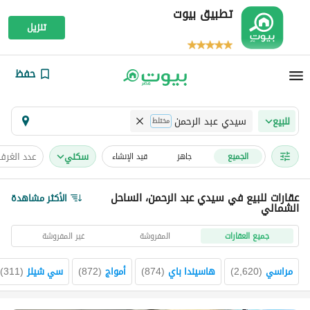
تطبيق بيوت
تنزيل
حفظ
سيدي عبد الرحمن
للبيع
مختلط
سكني
عدد الغرف
الجميع
جاهز
قيد الإنشاء
عقارات للبيع في سيدي عبد الرحمن، الساحل
الأكثر مشاهدة
الشمالي
جميع العقارات
المفروشة
غير المفروشة
مراسي
(
2,620
)
هاسيندا باي
(
874
)
أمواج
(
872
)
سي شيلز
(
311
)