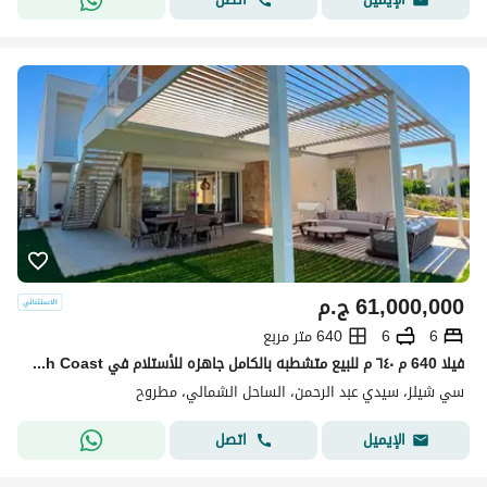
61,000,000
ج.م
6
6
640 متر مربع
فيلا 640 م ٦٤٠ م للبيع متشطبه بالكامل جاهزه للأستلام في Seashell North Coastسيشيل بالساحل الشمالي سيدي عبدالرحمن سته غرف
سي شيلز، سيدي عبد الرحمن، الساحل الشمالي، مطروح
اتصل
الإيميل