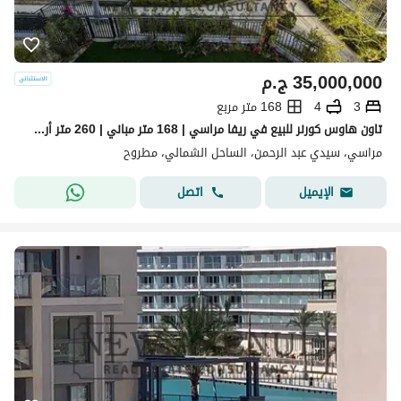
35,000,000
ج.م
3
4
168 متر مربع
تاون هاوس كورنر للبيع في ريفا مراسي | 168 متر مباني | 260 متر أرض | إطلالة على حمامات السباحة | 3 غرف نوم
مراسي، سيدي عبد الرحمن، الساحل الشمالي، مطروح
اتصل
الإيميل