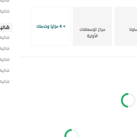
شاليها
شاليه
+ 4 مزايا وخدمات
شاليه
اونا
مركز للإسعافات
الأولية
شاليه
يةً ساحرة. 
شاليه
المساحات الخضراء والتصميم: صُمم المشروع ببصمة بيئية منخفضة، حيث لا تتجاوز نسبة المباني 14%، بينما 
شاليها
شاليه
شاليها