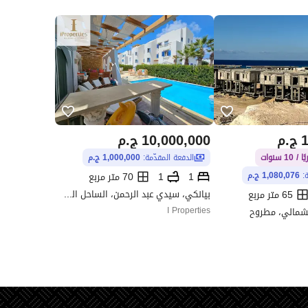
1
ج.م
10,000,000
ج.م
الدفعة المقدّمة:
1,000,000 ج.م
1
1
70 متر مربع
ة:
1,080,076 ج.م
بيانكي، سيدي عبد الرحمن، الساحل الشمالي، مطروح
65 متر مربع
شمالي، مطروح
I Properties