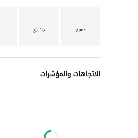
فلسفة المخطط الرئيسي ونطاقه
نطاق واسع: يمتد على مساحة شاسعة تبلغ 1400 فدان. 
مسبح
جاكوزي
س
شاطئ لا مثيل له: يتميز بشاطئ متوسطي بكر خلاب بطول 4.8 كيلومترات، يعكس فخامةً طبيع
تُخصص 86% منه للمساحات الخضراء الوارفة، والحدائق، والممرات المتعرجة، والمسطحات المائية الصافية. 
الاتجاهات والمؤشرات