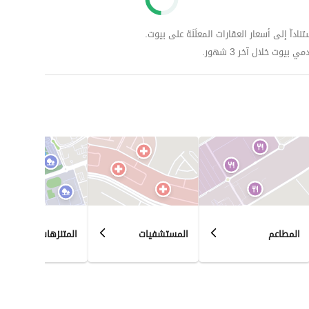
داّ إلى أسعار العقارات المعلَنَة على بيوت.
وت خلال آخر 3 شهور.
المطاعم
المستشفيات
المتنزهات