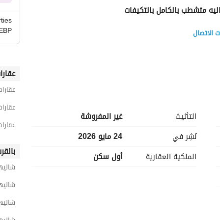
ليه متشطب بالكامل بالتكيفات 
ties
EBP
 الاتصال
عقارا
عقارا
عقارا
التأثيث
غير المفروشة
عقارات
نُشِر في
24 مايو 2026
بالقر
الملكية العقارية
أول سكن
شاليها
موقع استراتيجي: يقع عند الكيلو 247 على الطريق الساحلي الإسكندرية - مطروح، مما يجعله في قلب أكثر 
شاليها
وجهات البحر الأبيض المتوسط الواعدة في مصر. سهولة الوصول: يتميز المشروع بسهولة الوصول إليه، ويقع على 
مقربة من مطار العلمين الدولي الجديد، موفرًا ملاذًا ساحليًا فاخرًا مع إمكانية الوصول المباشر إلى منطقة البحر 
شاليه