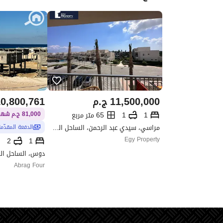
11,500,000
ج.م
0,800,761
1
1
65 متر مربع
81,000 ج.م شهريًا / 10 سنوات
مراسي، سيدي عبد الرحمن، الساحل الشمالي، مطروح
الدفعة المقدّم
Egy Property
2
1
دوس، الساحل ال
Abrag Four