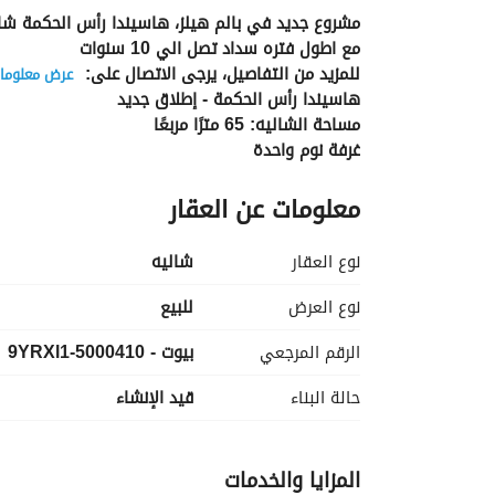
مشروع جديد في بالم هيلز، هاسيندا رأس الحكمة شا
مع اطول فتره سداد تصل الي 10 سنوات
للمزيد من التفاصيل، يرجى الاتصال على: 
عرض معلومات
هاسيندا رأس الحكمة - إطلاق جديد
مساحة الشاليه: 65 مترًا مربعًا
غرفة نوم واحدة
حمامان
معلومات عن العقار
تشطيبات كامله وتكييف
خزائن مطبخ
وحدات محدودة
نوع العقار
شاليه
أقل مقدم 
موقع متميز وسهولة الوصل
نوع العرض
للبيع
الرقم المرجعي
بيوت - 5000410-9YRXl1
حالة البناء
قيد الإنشاء
المزايا والخدمات
الأبيض المتوسط. 