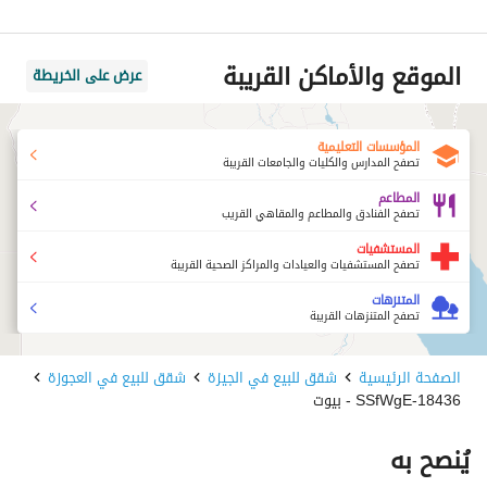
الموقع والأماكن القريبة
عرض على الخريطة
المؤسسات التعليمية
تصفح المدارس والكليات والجامعات القريبة
المطاعم
تصفح الفنادق والمطاعم والمقاهي القريب
المستشفيات
تصفح المستشفيات والعيادات والمراكز الصحية القريبة
المتنزهات
تصفح المتنزهات القريبة
الصفحة الرئيسية
شقق للبيع في الجيزة
شقق للبيع في العجوزة
18436-SSfWgE - بيوت
يُنصح به