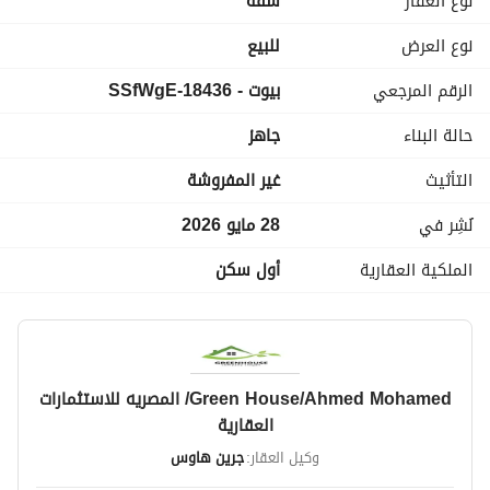
نوع العقار
شقة
نوع العرض
للبيع
الرقم المرجعي
بيوت - 18436-SSfWgE
حالة البناء
جاهز
التأثيث
غير المفروشة
نُشِر في
28 مايو 2026
الملكية العقارية
أول سكن
Green House/Ahmed Mohamed/ المصريه للاستثمارات
العقارية
وكيل العقار:
جرين هاوس