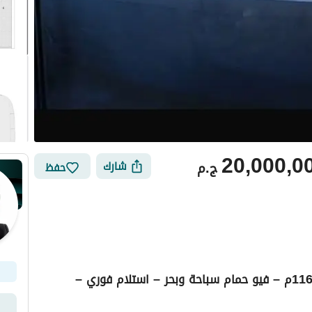
20,000,0
ج.م
شارك
حفظ
كابينة للبيع في أبراج أبراج العلمين الجديدة – 116م – فيو حمام سباحة وبحر – استلام فوري –
ي
الموقع والأماكن القريبة