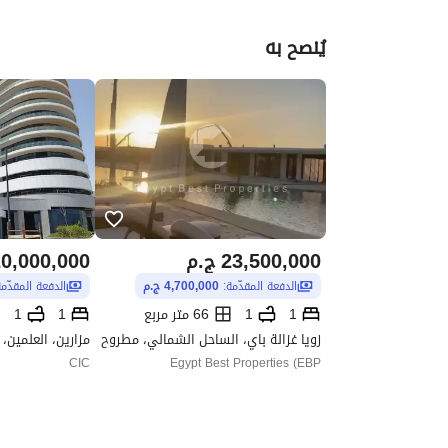
يُنصح به
23,500,000
ج.م
0,000,000
الدفعة المقدّمة:
4,700,000 ج.م
الدفعة المقدّم
1
1
66 متر مربع
1
1
زويا غزالة باي، الساحل الشمالي، مطروح
CIC
Egypt Best Properties (EBP