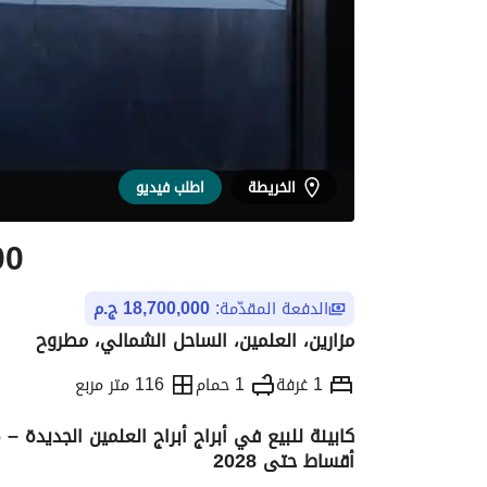
الخريطة
اطلب فيديو
00
الدفعة المقدّمة:
18,700,000 ج.م
مزارين، العلمين، الساحل الشمالي، مطروح
1 غرفة
1 حمام
116 متر مربع
أقساط حتى 2028
التفاصيل
الاتجاهات والمؤشرات
رهن عقار