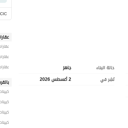
CIC
عقارا
عقارا
عقارا
عقارات
حالة البناء
جاهز
نُشِر في
2 أغسطس 2026
بالقر
كبينات
كبينات
كبينات
 الجديدة بإطلالة مميزة ومبلغ أقساط متبقٍ محدود جدًا.
كبينات