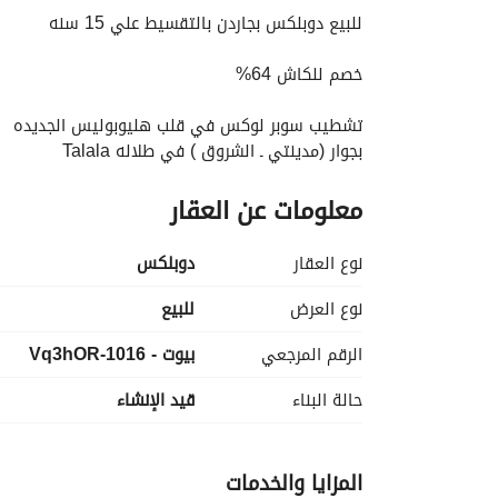
للبيع دوبلكس بجاردن بالتقسيط علي 15 سنه
خصم للكاش 64%
تشطيب سوبر لوكس في قلب هليوبوليس الجديده
بجوار (مدينتي ـ الشروق ) في طلاله Talala
معلومات عن العقار
مساحه :200 متر
التقسيمه : 4 غرف منهم اتنين ماستر + 3 حمام + ريسبشن كبير+ مطبخ امريكاني )
نوع العقار
دوبلكس
سعر الكاش : 5,800,000
مقدم : 1,600,000
نوع العرض
للبيع
الرقم المرجعي
بيوت - 1016-Vq3hOR
للتواصل فون \ واتساب ": 
عرض معلومات الاتصال
_____________________________________
حالة البناء
قيد الإنشاء
المزايا والخدمات