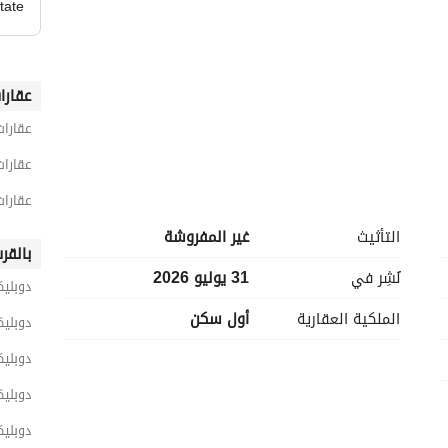
tate
عقارا
عقارات
عقارات
عقارات
التأثيث
غير المفروشة
بالقر
نُشِر في
31 يوليو 2026
دوبلي
الملكية العقارية
أول سكن
دوبلي
__________
دوبليك
دوبليك
دوبليك