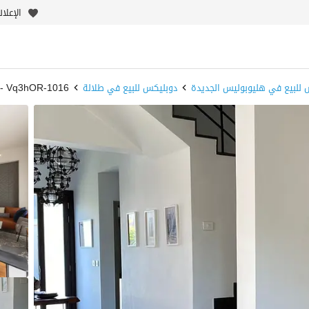
الإعلا
 للبيع في هليوبوليس الجديدة
دوبليكس للبيع في طلالة
1016-Vq3hOR - بيوت