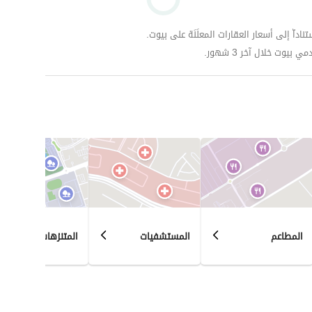
داّ إلى أسعار العقارات المعلَنَة على بيوت.
وت خلال آخر 3 شهور.
المطاعم
المستشفيات
المتنزهات