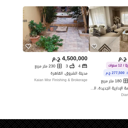
ج.م
4,500,000
ج.م
4
3
230 متر مربع
مدينة الشروق، القاهرة
ة:
277,500 ج.م
Kaian Misr Finishing & Brokerage
180 متر مربع
كوين لاند، العاصمة الإدارية الجديدة، القاهرة
Diam