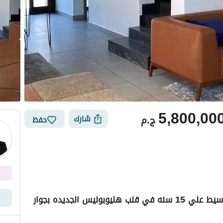
5,800,00
ج.م
شارك
حفظ
للبيع دوبلكس بجاردن بخصم للكاش 64% + تقسيط علي 15 سنه في قلب هليوبوليس الجديده بجوار
أماكن القريبة