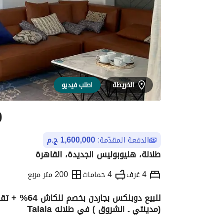
الخريطة
اطلب فيديو
0
الدفعة المقدّمة:
1,600,000 ج.م
طلالة، هليوبوليس الجديدة، القاهرة
4 غرف
4 حمامات
200 متر مربع
(مدينتي ـ الشروق ) في طلاله Talala
التفاصيل
الاتجاهات والمؤشرات
الموقع وال