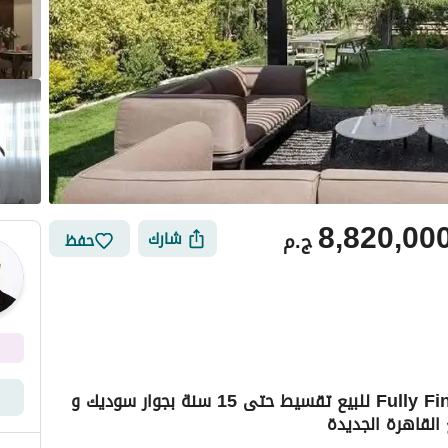
8,820,00
ج.م
شارك
حفظ
دوبلكس بفيو بانورامي من رووف خاص Fully Finished للبيع تقسيط حتى 15 سنة بجوار سوديك و
القاهرة الجديدة
أماكن القريبة