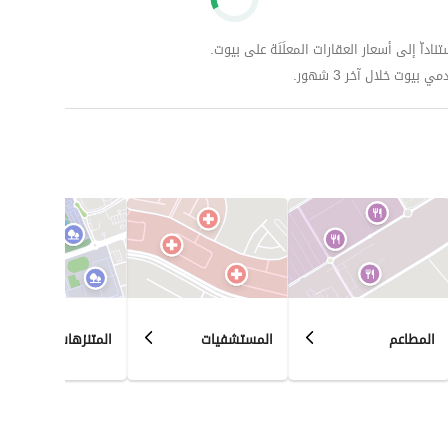
داّ إلى أسعار العقارات المعلَنَة على بيوت.
وت خلال آخر 3 شهور.
المطاعم
المستشفيات
المتنزهات