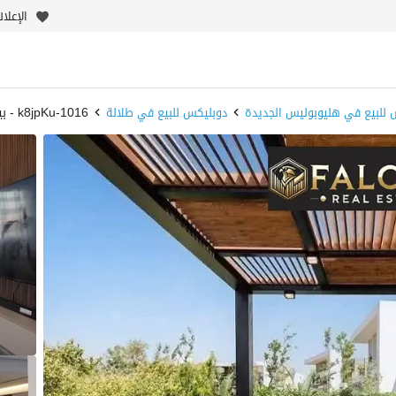
الإعلا
 للبيع في هليوبوليس الجديدة
دوبليكس للبيع في طلالة
1016-k8jpKu - بيوت