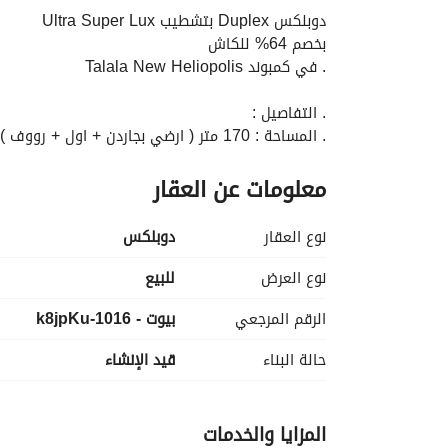
دوبلكس Duplex بتشطيب Ultra Super Lux
بخصم 64% للكاش
. في كمبوند Talala New Heliopolis
. التفاصيل :
. المساحة : 170 متر ( ارضي بجاردن + اول + رووف )
. مكون من : 3 غرف open view + 4 حمام + ريسبشن + مطبخ
معلومات عن العقار
. بفيو خيالي على Landscape
الكمبوند به نسبة كبيرة من المساحات الخضراء + Water Feature
نوع العقار
دوبلكس
. برايم لوكيشن بقلب هيليوبوليس الجديدة بجوار Sodic East
نوع العرض
للبيع
. طريقة السداد :
الرقم المرجعي
بيوت - 1016-k8jpKu
. تقسيط : بمقدم 735 الف و تقسيط الباقي على 15 سنة بدون فوائد
. للاستفسار اتصل على 
 + واتس
عرض معلومات الاتصال
حالة البناء
قيد الإنشاء
المزايا والخدمات