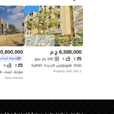
6,588,000
ج.م
0,800,000
3
3
168 متر مربع
الدفعة المقدّم
طلالة، هليوبوليس الجديدة، القاهرة
4
3
Property Hills One 1
New Avenue