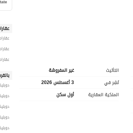
tate
عقارا
عقارات
عقارات
عقارات
التأثيث
غير المفروشة
بالقر
نُشِر في
3 أغسطس 2026
دوبلي
الملكية العقارية
أول سكن
دوبلي
اب
دوبليك
دوبليك
دوبليك