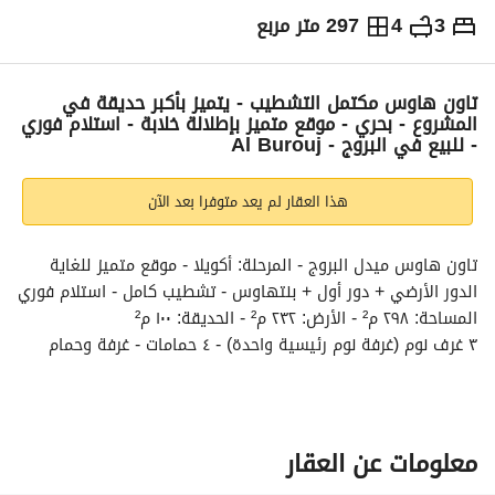
3
4
297 متر مربع
ج.م
15,134,000
التفاصيل
الاتجاهات والمؤشرات
رهن عقاري
الا
تاون هاوس مكتمل التشطيب - يتميز بأكبر حديقة في
المشروع - بحري - موقع متميز بإطلالة خلابة - استلام فوري
- للبيع في البروج - Al Burouj
هذا العقار لم يعد متوفرا بعد الآن
تاون هاوس ميدل البروج - المرحلة: أكويلا - موقع متميز للغاية
الدور الأرضي + دور أول + بنتهاوس - تشطيب كامل - استلام فوري
المساحة: ٢٩٨ م² - الأرض: ٢٣٢ م² - الحديقة: ١٠٠ م²
٣ غرف نوم (غرفة نوم رئيسية واحدة) - ٤ حمامات - غرفة وحمام 
للمربية
مقدم : ١٢,٥٠٠,٠٠٠ - المبلغ المتبقي حتى ٢٠٣٣
السعر الإجمالي: ١٥,١٣٤,٠٠٠
SE-HI
معلومات عن العقار
-----------------------------------------------------------------------------------