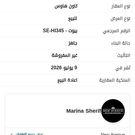
-----------------------------------------------------------------------------------
نوع العقار
تاون هاوس
------------------------------------------------------------------------------
نوع العرض
للبيع
الرقم المرجعي
بيوت - SE-HI345
حالة البناء
جاهز
التأثيث
غير المفروشة
نُشِر في
9 يوليو 2026
الملكية العقارية
اعادة البيع
Marina Sherif
New Avenue
عرض جميع العقارات