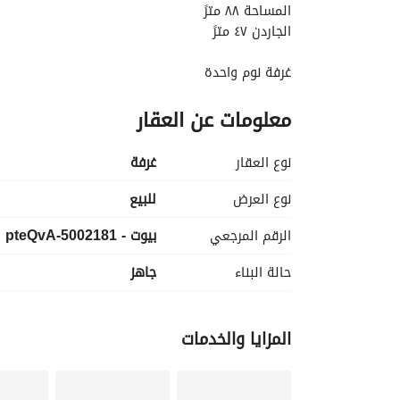
المساحة ٨٨ مترً
الجاردن ٤٧ مترً
غرفة نوم واحدة
حمام واحد
معلومات عن العقار
ريسبيشن
مطبخ بالأجهزة
نوع العقار
غرفة
التكيفات
نوع العرض
للبيع
موقف سيارة واحد
الرقم المرجعي
بيوت - 5002181-pteQvA
السعر ٦,٥٠٠,٠٠٠
حالة البناء
جاهز
السعر يشمل المطبخ بالأجهزة و التكيفات و مكان الس
Grand Home
المزايا والخدمات