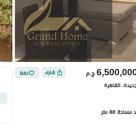
6,500,00
ج.م
شارك
حفظ
جديدة، القاهرة
حة 88 متر
ي
الموقع والأماكن القريبة