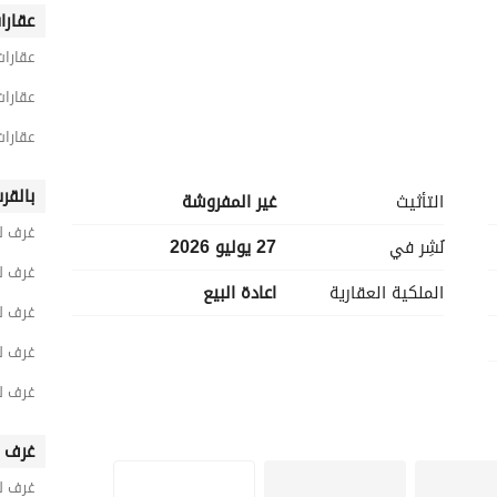
عقارا
عقارات
عقارات
عقارات
بالقر
التأثيث
غير المفروشة
غرف للبي
نُشِر في
27 يوليو 2026
غرف لل
الملكية العقارية
اعادة البيع
غرف لل
يارة في الباركينج
غرف لل
غرف ل
غرف ف
غرف ل