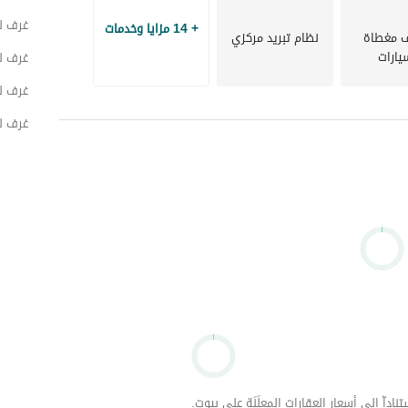
غرف لل
+ 14 مزايا وخدمات
 مغطاة
نظام تبريد مركزي
يارات
غرف ل
غرف ل
غرف ل
داّ إلى أسعار العقارات المعلَنَة على بيوت.