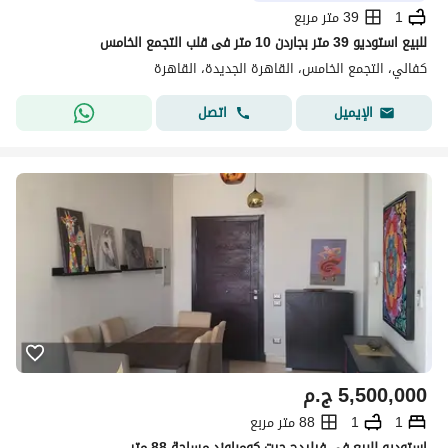
1
39 متر مربع
للبيع استوديو 39 متر بجاردن 10 متر فى قلب التجمع الخامس
كفالي، التجمع الخامس، القاهرة الجديدة، القاهرة
اتصل
الإيميل
5,500,000
ج.م
1
1
88 متر مربع
استوديو للبيع في فيليدج جيت كومباوند مساحة 88 متر