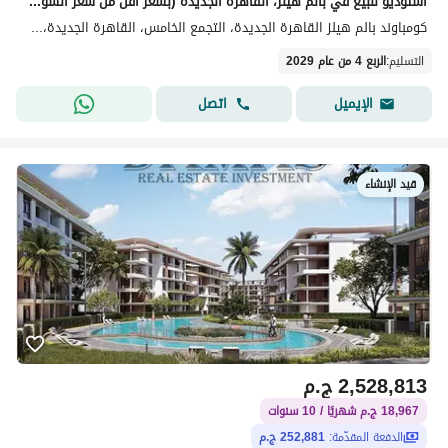
استوديو للبيع في بالم هيلز، القاهرة الجديدة (بسعر أقل من سعر السوق)
كومباوند بالم هيلز القاهرة الجديدة، التجمع الخامس، القاهرة الجديدة، القاهرة
التسليم
:
الربع 4 من عام 2029
اتصل
الإيميل
قيد الإنشاء
2,528,813
ج.م
18,967 ج.م شهريًا / 10 سنوات
الدفعة المقدّمة:
252,881 ج.م