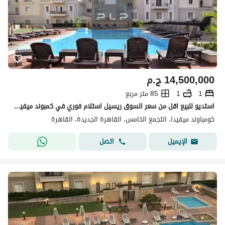
14,500,000
ج.م
1
1
85 متر مربع
استديو للبيع اقل من سعر السوق ريسيل استلام فوري في كمبوند ميفيدا التجمع الخامس الجولدن سكوير بفيو مباشر علي لاند سكيب برايم لوكيشن
كومباوند ميفيدا، التجمع الخامس، القاهرة الجديدة، القاهرة
اتصل
الإيميل