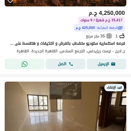
4,250,000
ج.م
35,417 ج.م شهريًا / 9 سنوات
الدفعة المقدّمة:
425,000 ج.م
1
35 متر مربع
فرصه استثماريه ستوديو متشطب بالفرش و التكيفات و هتقسط على 9 سنين
ن لاين - نيست ريزيدنس، التجمع السادس، القاهرة الجديدة، القاهرة
اتصل
الإيميل
قيد الإنشاء