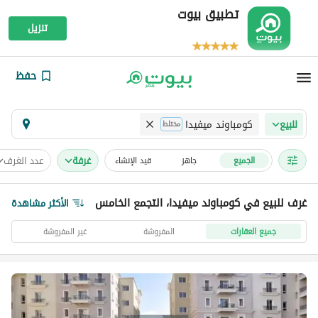
تطبيق بيوت
تنزيل
حفظ
كومباوند ميفيدا
للبيع
مختلط
غرفة
عدد الغرف
الجميع
جاهز
قيد الإنشاء
غرف للبيع في كومباوند ميفيدا، التجمع الخامس
الأكثر مشاهدة
جميع العقارات
المفروشة
غير المفروشة