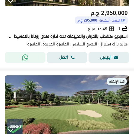
2,950,000
ج.م
الدفعة المقدّمة:
295,000 ج.م
1
49 متر مربع
استوديو متشطب بالفرش والتكييفات تحت ادارة فندق روتانا بالتقسيط علي 9 سنين
هايد بارك سنترال، التجمع السادس، القاهرة الجديدة، القاهرة
اتصل
الإيميل
قيد الإنشاء