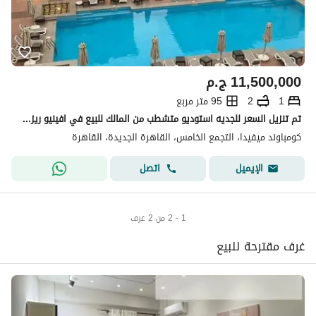
11,500,000
ج.م
1
2
95 متر مربع
تم تنزيل السعر للجديه استوديو متشطب من المالك للبيع في افينيو ريزيدنس ميفيدا اعمار-استلام فوري-برايم لوكيشن
كومباوند ميفيدا، التجمع الخامس، القاهرة الجديدة، القاهرة
اتصل
الإيميل
1 - 2 من 2 غرف
غرف مقترحة للبيع