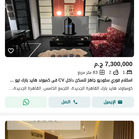
7,300,000
ج.م
1
2
83 متر مربع
استلام فوري ستوديو جاهز للسكن داخل CV فى كمبوند هايد بارك نيو كايرو تشطيب High End شامل المطبخ والدريسنج
كومباوند هايد بارك القاهرة الجديدة، التجمع الخامس، القاهرة الجديدة، القاهرة
اتصل
الإيميل