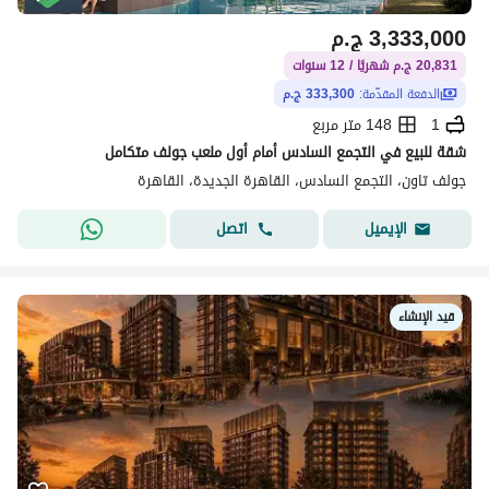
3,333,000
ج.م
20,831 ج.م شهريًا / 12 سنوات
الدفعة المقدّمة:
333,300 ج.م
1
148 متر مربع
شقة للبيع في التجمع السادس أمام أول ملعب جولف متكامل
جولف تاون، التجمع السادس، القاهرة الجديدة، القاهرة
اتصل
الإيميل
قيد الإنشاء