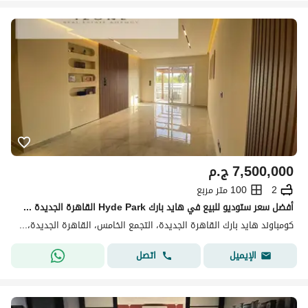
7,500,000
ج.م
2
100 متر مربع
أفضل سعر ستوديو للبيع في هايد بارك Hyde Park القاهرة الجديدة New Cairo بمساحة 100 متر وحديقة 30 متر تشطيب كامل
كومباوند هايد بارك القاهرة الجديدة، التجمع الخامس، القاهرة الجديدة، القاهرة
اتصل
الإيميل