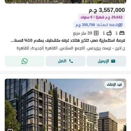
3,557,000
ج.م
29,642 ج.م شهريًا / 9 سنوات
الدفعة المقدّمة:
355,700 ج.م
1
1
39 متر مربع
فرصة استثمارية صعب تتكرر هتاخد غرفه متشطبف بمقدم 10% قسطك 88الف ف الكوارتر بس
ن لاين - نيست ريزيدنس، التجمع السادس، القاهرة الجديدة، القاهرة
اتصل
الإيميل
قيد الإنشاء