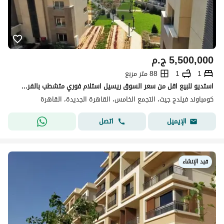
5,500,000
ج.م
1
1
88 متر مربع
استديو للبيع اقل من سعر السوق ريسيل استلام فوري متشطب بالفرش والاجهزة والتكييفات في كمبوند فليدج جيت بالم هيلز التجمع الخامس بفيو مفتوح علي لاند سكيب
كومباوند فيلدج جيت، التجمع الخامس، القاهرة الجديدة، القاهرة
اتصل
الإيميل
قيد الإنشاء