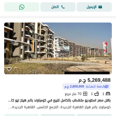
اتصل
الإيميل
5,269,488
ج.م
الدفعة المقدّمة:
2,800,000 ج.م
1
1
70 متر مربع
باقل سعر استوديو متشطب بالكامل للبيع في كومباوند بالم هيلز نيو كايرو -موقع مميز جدا -استلام فوري
كومباوند بالم هيلز القاهرة الجديدة، التجمع الخامس، القاهرة الجديدة، القاهرة