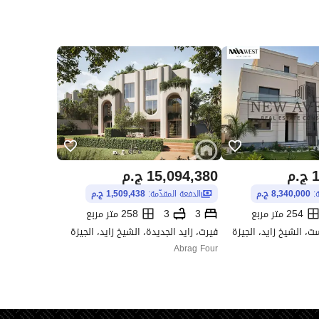
1
ج.م
15,094,380
ج.م
ة:
8,340,000 ج.م
الدفعة المقدّمة:
1,509,438 ج.م
254 متر مربع
3
3
258 متر مربع
ت، الشيخ زايد، الجيزة
فيرت، زايد الجديدة، الشيخ زايد، الجيزة
Abrag Four