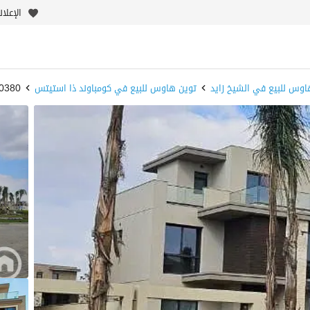
الإعلا
اوس للبيع في الشيخ زايد
توين هاوس للبيع في كومباوند ذا استيتس
10380-TGKTPQ - 