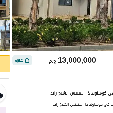
13,000,000
ج.م
شارك
ي كومباوند ذا استيتس الشيخ زايد
ي
الموقع والأماكن القريبة