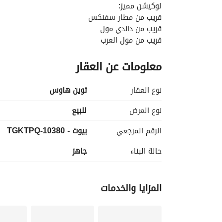
لوكيشن مميز:
قريب من مطار سفنكس
قريب من داندي مول
قريب من مول العرب
قريب من ميدان جهينة
معلومات عن العقار
وصول سهل إلى محور 26 يوليو
قريب من مدارس وجامعات وخدمات يومية
نوع العقار
توين هاوس
مميزات وخدمات المشروع:
- حمامات سباحه
نوع العرض
للبيع
- لاند سكيب
الرقم المرجعي
بيوت - 10380-TGKTPQ
- باربيكيو ايريا
- جيم
حالة البناء
جاهز
- امن وحراسه 24 ساعه
- باركينج
المزايا والخدمات