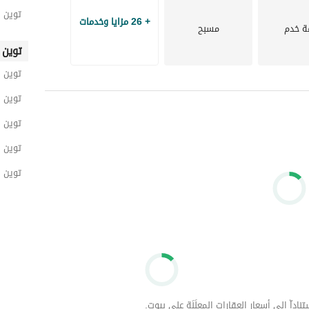
توين ه
+ 26 مزايا وخدمات
ة خدم
مسبح
توين 
توين 
توين ه
توين ه
توين 
توين 
داّ إلى أسعار العقارات المعلَنَة على بيوت.