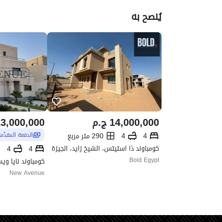
يُنصح به
14,000,000
ج.م
3,000,000
4
4
290 متر مربع
الدفعة المقدّم
كومباوند ذا استيتس، الشيخ زايد، الجيزة
4
4
Bold Egypt
كومباوند نايا ويس
New Avenue