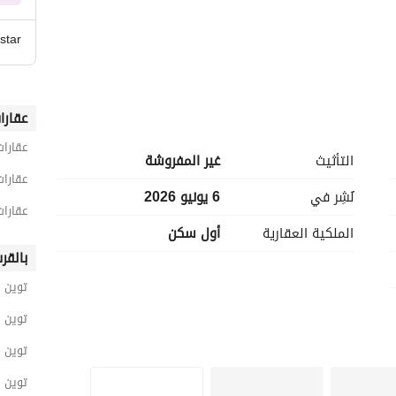
 star
عقارا
عقارات
التأثيث
غير المفروشة
عقارات
نُشِر في
6 يونيو 2026
عقارات
الملكية العقارية
أول سكن
بالقر
توين 
توين 
توين ه
توين ه