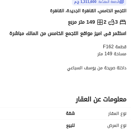
الدفعة المقدّمة:
1,311,600 ج.م
التجمع الخامس، القاهرة الجديدة، القاهرة
ج.م
4,372,000
3
2
149 متر مربع
استثمر فى اميز مواقع التجمع الخامس من المالك مباشرة
والمؤشرات
الاماكن القريبة
قطعة F162
مساحة 149 متر
داخلة صريحة من يوسف السباعي
خطوات من مركز الخدمات
3 دقائق من طريق السويس
3 دقائق من Family Park
معلومات عن العقار
عن هوم جروب :
نوع العقار
شقة
هوم جروب خبرة أكتر من 18 سنة في السوق العقاري في مواقع 
استراتيجية زي التجمع الخامس، بيت الوطن، وشمال الرحاب، مع 
نوع العرض
للبيع
تطوير أكتر من 50 ألف متر في مناطق واعدة بالقاهرة الجديدة. 