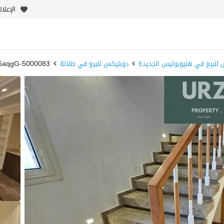
الإعلا
 للبيع في هليوبوليس الجديدة
دوبليكس للبيع في طلالة
5000083-c6aqgG - بيوت