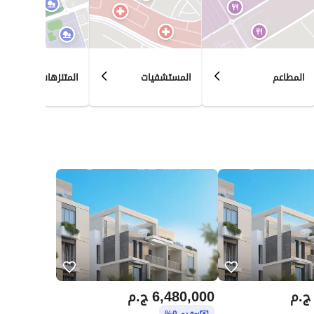
المطاعم
المستشفيات
المتنزهات
ج.م
6,480,000
ج.م