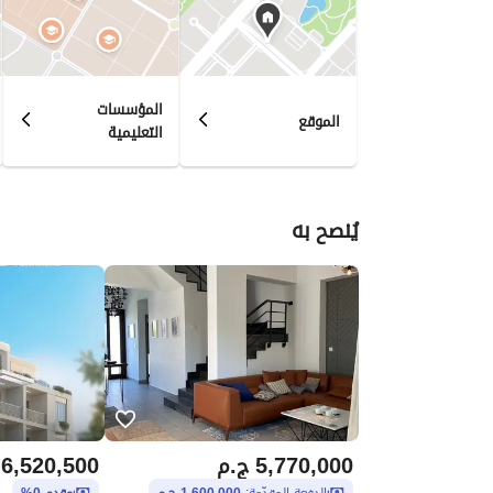
المؤسسات
الموقع
التعليمية
يُنصح به
5,770,000
ج.م
6,520,500