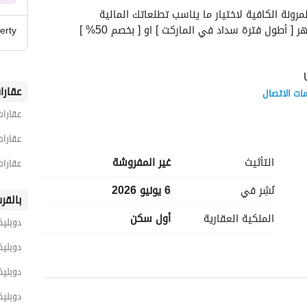
ونة الكافية لاختيار ما يناسب تطلعاتك المالية
erty
عقارا
ات الاتصال
عقارات
عقارات
التأثيث
غير المفروشة
عقارات
نُشِر في
6 يونيو 2026
بالقر
الملكية العقارية
أول سكن
دوبلي
دوبلي
دوبليك
دوبليك