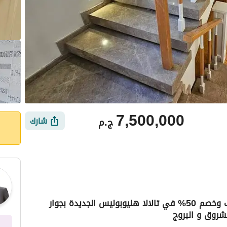
7,500,000
ج.م
شارك
شقة دوبلكس ألترا سوبر لوكس بفيو لاندسكيب وخصم 50% في تالالا هليوبوليس الجديدة بجوار
شروق و البروج
أماكن القريبة