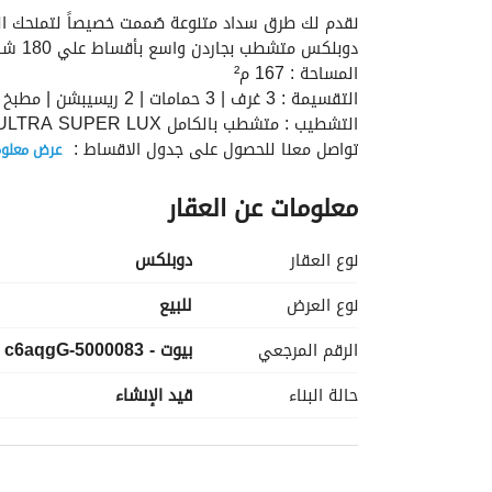
نقدم لك طرق سداد متنوعة صُممت خصيصاً لتمنحك المر
دوبلكس متشطب بجاردن واسع بأقساط علي 180 شهر [ أطول فترة سداد في الماركت ] او [ بخصم 50% ]
المساحة : 167 م²
التقسيمة : 3 غرف | 3 حمامات | 2 ريسيبشن | مطبخ
التشطيب : متشطب بالكامل ULTRA SUPER LUX
تواصل معنا للحصول على جدول الاقساط : 
عرض معلوم
السعر بالخصم : 7,500,000 EGP
معلومات عن العقار
السعر بالتقسيط علي 15 سنة : 15,000,000 EGP
نوع العقار
دوبلكس
نوع العرض
للبيع
الرقم المرجعي
بيوت - 5000083-c6aqgG
حالة البناء
قيد الإنشاء