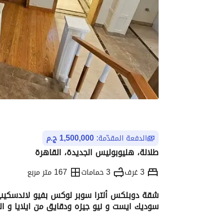
الدفعة المقدّمة:
1,500,000 ج.م
طلالة، هليوبوليس الجديدة، القاهرة
3 غرف
3 حمامات
167 متر مربع
سوديك ايست و نيو جيزه ودقايق من ايلايا و ال
التفاصيل
الاتجاهات والمؤشرات
الموقع وال