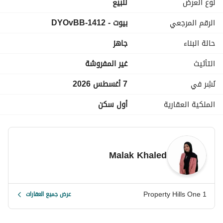
نوع العرض
للبيع
الرقم المرجعي
بيوت - 1412-DYOvBB
مميزات المشروع:
حالة البناء
جاهز
موقع استراتيجي مميز على طريق القاهرة – الإسماعيلية
التأثيث
غير المفروشة
تصميمات عصرية وتشطيبات راقية
نُشِر في
7 أغسطس 2026
مساحات خضراء شاسعة ومسطحات مائية
الملكية العقارية
أول سكن
نادي رياضي واجتماعي متكامل
مدارس وجامعات دولية داخل الكمبوند
Malak Khaled
مولات ومطاعم وكافيهات راقية
مجتمع سكني متكامل الخدمات
Property Hills One 1
عرض جميع العقارات
أمن وحراسة 24 ساعة