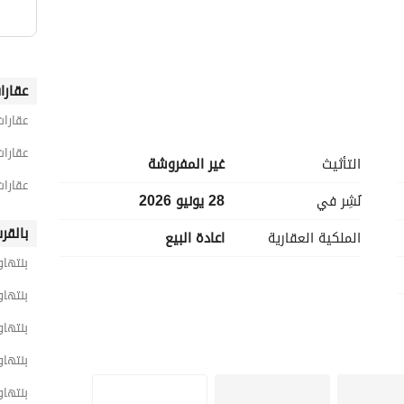
عقارا
عقارات
______
عقارات
التأثيث
غير المفروشة
عقارا
نُشِر في
28 يونيو 2026
بالقر
الملكية العقارية
اعادة البيع
بنتها
بنتهاو
بنتهاو
بنتها
بنتهاو