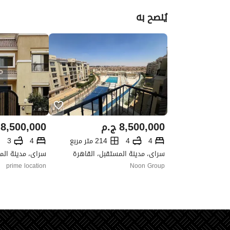
يُنصح به
8,500,000
ج.م
8,500,000
4
4
214 متر مربع
4
3
سراى، مدينة المستقبل، القاهرة
سراى، مدينة الم
prime location
Noon Group