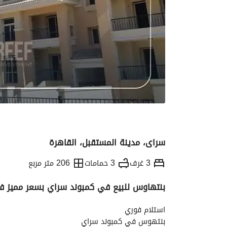
سراى، مدينة المستقبل، القاهرة
3 غرف
3 حمامات
206 متر مربع
بنتهاوس للبيع في كمبوند سراي بسعر مميز في
التفاصيل
الاتجاهات والمؤشرات
رهن عقار
استلام فوري
بنتهوس في كمبوند سراي