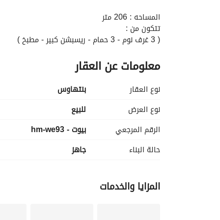
المساحه : 206 متر
تتكون من :
( 3 غرف نوم - 3 حمام - ريسبشن كبير - مطبخ )
معلومات عن العقار
السعر الاجمالي : 8.200. 000 جنيه
_____________________________________
مميزات وخدمات الكمبوند :
نوع العقار
بنتهاوس
مولات ومحلات تجارية
مدارس دولية داخل الكمبوند
نوع العرض
للبيع
مستشفى وعيادات
الرقم المرجعي
بيوت - hm-we93
نادي رياضي + جيم + سبا + حمامات سباحة
فنادق 5 نجوم
حالة البناء
جاهز
مسارات مشي وجري
أمن وحراسة 24 ساعة بكاميرات
المزايا والخدمات