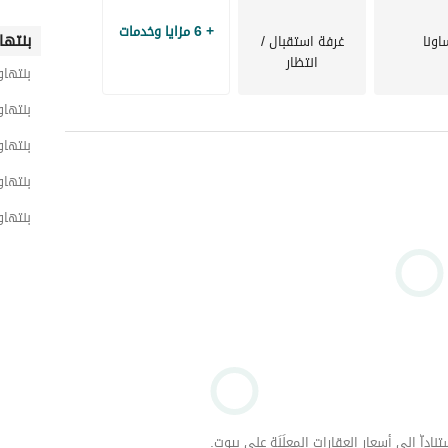
+ 6 مزايا وخدمات
بنتها
اونا
غرفة استقبال /
انتظار
بنتها
بنتهاو
بنتها
بنتها
بنتهاو
داّ إلى أسعار العقارات المعلَنَة على بيوت.