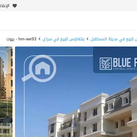
الإعلا
 للبيع في مدينة المستقبل
بنتهاوس للبيع في سراى
hm-we93 - بيوت