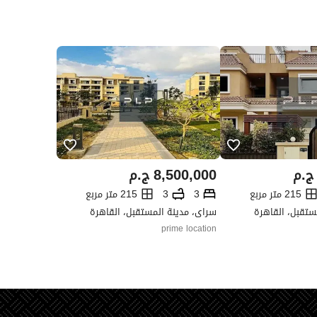
ج.م
8,500,000
ج.م
215 متر مربع
3
3
215 متر مربع
ستقبل، القاهرة
سراى، مدينة المستقبل، القاهرة
prime location