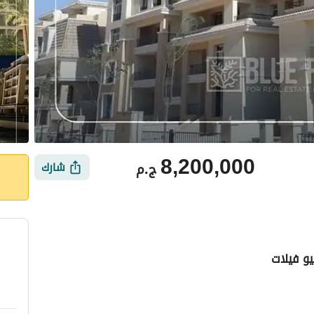
8,200,000
ج.م
شارك
و فيلات
ي
الموقع والأماكن القريبة