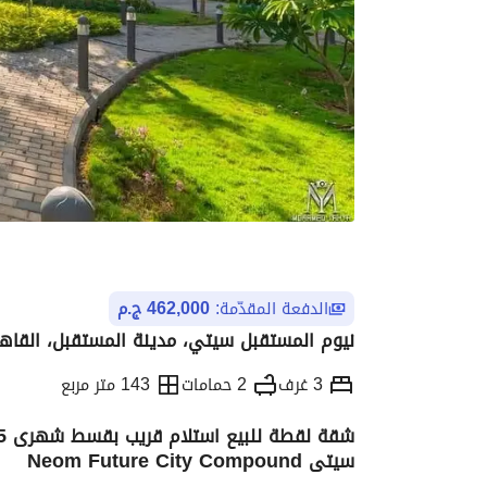
الدفعة المقدّمة:
462,000 ج.م
نيوم المستقبل سيتي، مدينة المستقبل، القاه
3 غرف
2 حمامات
143 متر مربع
سيتى Neom Future City Compound
التفاصيل
الاتجاهات والمؤشرات
رهن عقار