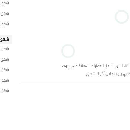
شقق ل
شقق لل
شقق لل
شقق 
شقق ل
شقق لل
داّ إلى أسعار العقارات المعلَنَة على بيوت.
شقق ل
وت خلال آخر 3 شهور.
شقق ل
شقق ل