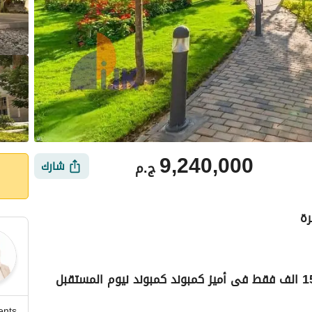
9,240,000
ج.م
شارك
رة
شقة لقطة للبيع استلام قريب بقسط شهرى 15 الف فقط فى أميز كمبوند كمبوند نيوم المستقبل
ي
الموقع والأماكن القريبة
ents