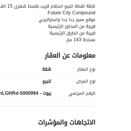
Future City Compound
موقع مميز جدا جدا واستراتيجي
قريبة من المحاور الرئيسية
قريبة من الطرق الرئيسية
مساحة 143 متر
3 غرف + 2 حمام
معلومات عن العقار
مطلوب توتال سعر 9 مليون و 240 الف
مقدم 5 % والباقى أقساط لحد 14 سنه
نوع العقار
شقة
السنه الخامسه
استلام سنه
نوع العرض
للبيع
الرقم المرجعي
بيوت - 5000994-hLGHRd
الاتجاهات والمؤشرات