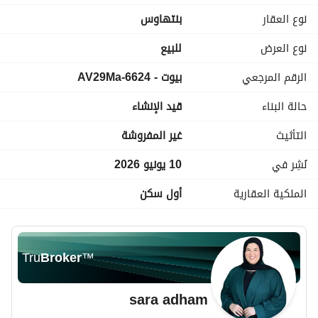
فيو مفتوح على اللاند سكيب
نوع العقار
بنتهاوس
بمقدم: 540,000 فقط و الباقي أقساط متساوية على 12 سنة 
نوع العرض
للبيع
بدون فوائد
الرقم المرجعي
بيوت - 6624-AV29Ma
او بسعر 8,940,000 كاش بعد الخصم
حالة البناء
قيد الإنشاء
للحجز والتفاصيل:
 + واتساب
عرض معلومات الاتصال
التأثيث
غير المفروشة
نُشِر في
10 يونيو 2026
الملكية العقارية
أول سكن
Tru
Broker
™
sara adham