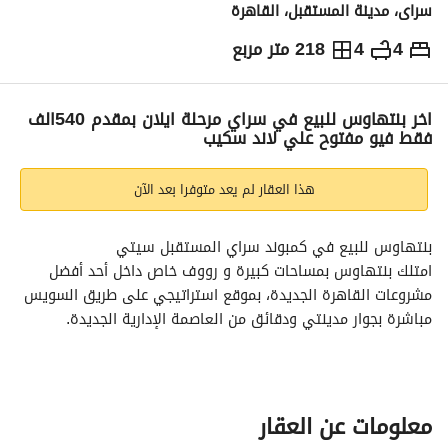
سراى، مدينة المستقبل، القاهرة
4
4
218 متر مربع
ج.م
8,940,000
والمؤشرات
الاماكن القريبة
اخر بنتهاوس للبيع في سراي مرحلة ايلان بمقدم 540الف
فقط فيو مفتوح علي لاند سكيب
هذا العقار لم يعد متوفرا بعد الآن
بنتهاوس للبيع في كمبوند سراي المستقبل سيتي
امتلك بنتهاوس بمساحات كبيرة و رووف خاص داخل أحد أفضل 
مشروعات القاهرة الجديدة، بموقع استراتيجي على طريق السويس 
مباشرة بجوار مدينتي ودقائق من العاصمة الإدارية الجديدة. 
مساحة البنتهاوس: 218 متر
مساحة الروف الخاص: 127 متر
4 غرف نوم
معلومات عن العقار
تقسيمة داخلية مميزة وعملية