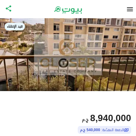
قيد الإنشاء
8,940,000
ج.م
الدفعة المقدّمة:
540,000 ج.م