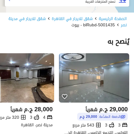
تصفح المتنزهات القريبة
الصفحة الرئيسية
شقق للايجار في القاهرة
شقق للايجار في مدينة
نصر
5001435-blRubd - بيوت
يُنصح به
29,000
ج.م
28,000
ج.م
شهرياً
شهرياً
4
3
320 متر مربع
الدفعة المقدّمة:
29,000 ج.م
مدينة نصر، القاهرة
3
3
543 متر مربع
اللوتس، التجمع الخامس، القاهرة الجديدة، القاهرة