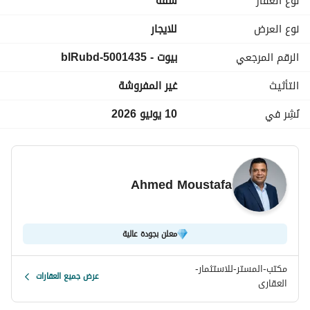
نوع العقار
شقة
العقار مبني سنة 2015، يعني لسه جديد نسبيًا. الشقة معروضة 
نوع العرض
للايجار
للإيجار الشهري عن طريق وسيط بسعر 23000جنيه. 
الرقم المرجعي
بيوت - 5001435-blRubd
مناسبة لأي حد بيدور على سكن شيك وعملي في منطقة حيوية 
التأثيث
غير المفروشة
في القاهرة.
نُشِر في
10 يونيو 2026
Ahmed Moustafa
معلن بجودة عالية
مكتب-المستر-للاستثمار-
عرض جميع العقارات
العقارى