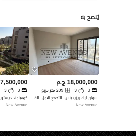
يُنصح به
18,000,000
ج.م
7,500,000
3
3
209 متر مربع
3
3
سوان ليك ريزيدينس، التجمع الاول، القاهرة الجديدة، القاهرة
New Avenue
New Avenue