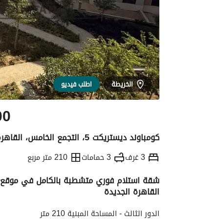
الخريطة
اطلب فيديو
00
كومباوند ديستريكت 5، التجمع الخامس، القاهرة الجديدة، القاهرة
3 غرف
3 حمامات
210 متر مربع
القاهرة الجديدة
التفاصيل
الاتجاهات والمؤشرات
رهن عقار
الدور الثالث - المساحة المبنية 210 متر