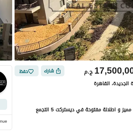
17,500,0
ج.م
شارك
حفظ
شقة استلام فوري متشطبة بالكامل في موقع مميز و اطلالة مفتوحة في ديستركت 5 التجمع
ي
الموقع والأماكن القريبة
nue