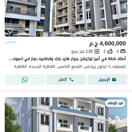
4,600,000
ج.م
3
2
138 متر مربع
أمتلك شقة في أميز لوكيشن بجوار هايد بارك وقطاميه دونز في كمبوند ذا أيكون التجمع الخامس
كومباوند ذا ايكون ريزدنس، التجمع الخامس، القاهرة الجديدة، القاهرة
اتصل
الإيميل
قيد الإنشاء