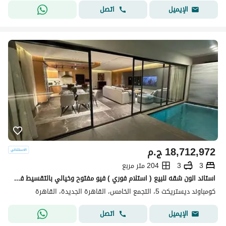
اتصل
الإيميل
18,712,972
ج.م
3
3
204 متر مربع
استاند الون شقه للبيع ( استلام فوري ) فيو مفتوح وخيالي بالتقسيط في كمبوند ديستركت 5 في التجمع الخامس بجوار نيو قطاميه
كومباوند ديستريكت 5، التجمع الخامس، القاهرة الجديدة، القاهرة
اتصل
الإيميل