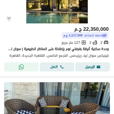
22,350,000
ج.م
الدفعة المقدّمة:
1,117,500 ج.م
2
2
127 متر مربع
وحدة سكنية أنيقة بغرفتي نوم بإطلالة على المناظر الطبيعية | سوان ليك ريزيدنسز
فينيكس سوان ليك ريزيدنس، التجمع الخامس، القاهرة الجديدة، القاهرة
اتصل
الإيميل