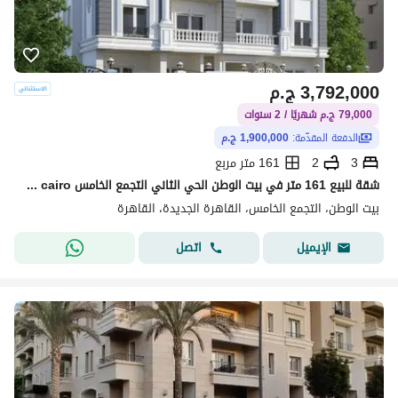
3,792,000
ج.م
79,000 ج.م شهريًا / 2 سنوات
الدفعة المقدّمة:
1,900,000 ج.م
3
2
161 متر مربع
شقة للبيع 161 متر في بيت الوطن الحي الثاني التجمع الخامس beit al watan 5th settlement new cairo
بيت الوطن، التجمع الخامس، القاهرة الجديدة، القاهرة
اتصل
الإيميل