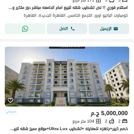
3
3
171 متر مربع
استلام فوري !! نص تشطيب شقه للبيع امام الحامعه مباشر دور متكرر وفيو خيالي vip لوكيشن 171م 3غرف 3 حمام فيو بوول & لاند سكيب -بجوار ماونتن فيو-ميفيدا
كومباوند الباتيو اورو، التجمع الخامس، القاهرة الجديدة، القاهرة
اتصل
الإيميل
5,000,000
ج.م
2
2
104 متر مربع
خصم كبير+جاهزه للمعاينه +تشطيب Ultra Lux+موقع مميز شقه للبيع في كمبوند مايان التجمع الخامس بين سوان ليك حسن علام و LMD دقايق من HYDE PARK & MIVIDA