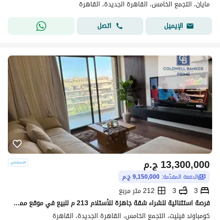
مايان، التجمع الخامس، القاهرة الجديدة، القاهرة
اتصل
الإيميل
13,300,000
ج.م
الدفعة المقدّمة:
9,150,000 ج.م
3
3
212 متر مربع
فرصة استثنائية للشراء شقة جاهزة للأستلام 213 م للبيع في موقع مميز في كمبوند فيليت Villette by SODIC الجولدن سكوير التجمع الخامس القاهره الجديده 3 غرف
كومباوند فيليت، التجمع الخامس، القاهرة الجديدة، القاهرة