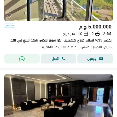
5,000,000
ج.م
2
2
110 متر مربع
بخصم 35% استلم فوري بتشطيب الترا سوبر لوكس شقه للبيع في التجمع الخامس كمبوند مايان Mayan new cairo امام الرحاب بجوار كريك تاون والمطار دقائق من AUC
مايان، التجمع الخامس، القاهرة الجديدة، القاهرة
اتصل
الإيميل