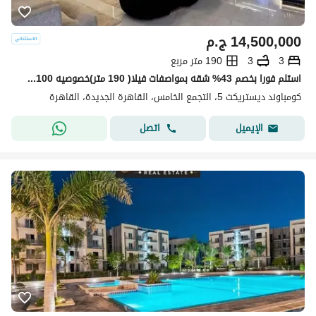
14,500,000
ج.م
3
3
190 متر مربع
استلم فورا بخصم 43% شقه بمواصفات فيلا( 190 متر)خصوصيه 100% للبيع في ديستريكت 5 - District 5 التجمع الخامس دقائق من ميفيدا وهايد بارك وماونتن فيو
كومباوند ديستريكت 5، التجمع الخامس، القاهرة الجديدة، القاهرة
اتصل
الإيميل