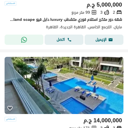
5,000,000
ج.م
2
3
99 متر مربع
شقه دور متكرر استلام فوري متشطب luxury دابل فيو pool+land scape تقسيمه رائعه باسهل خطط سداد بدون ضغط وتقسيط ع اطول عدد سنوات الرحاب-سوان ليك-كريك تاون
مايان، التجمع الخامس، القاهرة الجديدة، القاهرة
اتصل
الإيميل
14,000,000
ج.م