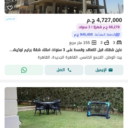
4,727,000
ج.م
68,278 ج.م شهريًا / 3 سنوات
الدفعة المقدّمة:
945,400 ج.م
3
3
155 متر مربع
عاين شقتك قبل التعاقد وقسط على 3 سنوات امتلك شقة برايم لوكيشن فيو مفتوح خطوات من التسعين الشمالى وطريق السويس الحي التكميلي بيت الوطن
بيت الوطن، التجمع الخامس، القاهرة الجديدة، القاهرة
اتصل
الإيميل