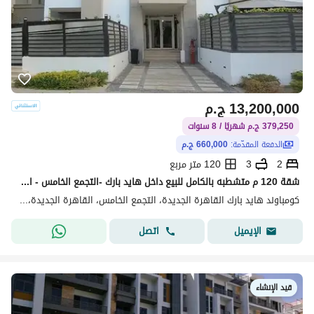
13,200,000
ج.م
379,250 ج.م شهريًا / 8 سنوات
الدفعة المقدّمة:
660,000 ج.م
2
3
120 متر مربع
شقة 120 م متشطبه بالكامل للبيع داخل هايد بارك -التجمع الخامس - القاهره الجديده - بأقل مقدم وتقسيط 8 سنوات -استلم بعد سنه - 2 غرف
كومباوند هايد بارك القاهرة الجديدة، التجمع الخامس، القاهرة الجديدة، القاهرة
اتصل
الإيميل
قيد الإنشاء