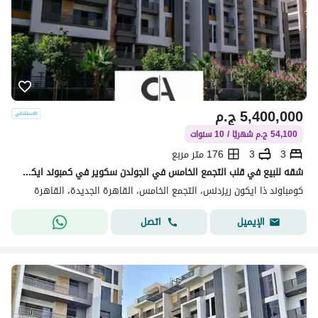
5,400,000
ج.م
54,100 ج.م شهريًا / 10 سنوات
3
3
176 متر مربع
شقه للبيع في قلب التجمع الخامس في الجولدن سكوير في كمبوند ايكون مقدم 5% وقسط علي 10 سنوات مع خصم كاش 35% | * Icon *
كومباوند ذا ايكون ريزدنس، التجمع الخامس، القاهرة الجديدة، القاهرة
اتصل
الإيميل