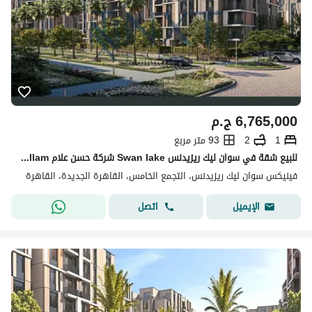
6,765,000
ج.م
1
2
93 متر مربع
للبيع شقة في سوان ليك ريزيدنس Swan lake شركة حسن علام Hassan allam | شقة 93م غرفة ماستر وحمام تشطيب كامل | استلام فورى
فينيكس سوان ليك ريزيدنس، التجمع الخامس، القاهرة الجديدة، القاهرة
اتصل
الإيميل