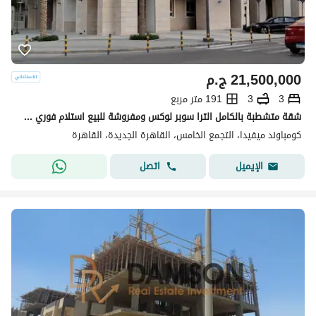
21,500,000
ج.م
3
3
191 متر مربع
شقة متشطبة بالكامل الترا سوبر لوكس ومفروشة للبيع استلام فوري في كمبوند ميفيدا اعمار التجمع الخامس Mivida Emaar New Cairo
كومباوند ميفيدا، التجمع الخامس، القاهرة الجديدة، القاهرة
اتصل
الإيميل