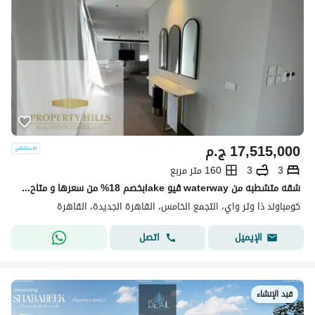
17,515,000
ج.م
3
3
160 متر مربع
شقه متشطبه من waterway ڤيو lakeبخصم 18% من سعرها و متاح التقسيط
كومباوند ذا وتر واي، التجمع الخامس، القاهرة الجديدة، القاهرة
اتصل
الإيميل
قيد الإنشاء