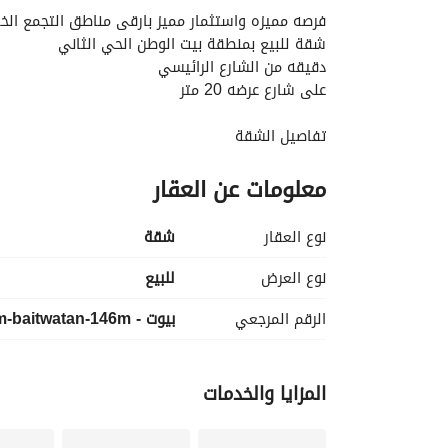
فرصه مميزه واستثمار مميز بارقى مناطق التجمع ال
شقة للبيع بمنطقة بيت الوطن الحي الثاني
دقيقه من الشارع الرائيسي
على شارع عرضه 20 متر
تفاصيل الشقة
المساحة 146 متر
معلومات عن العقار
جاردن 135 متر
دور ارضي
146 متر
نوع العقار
شقة
3 غرف و2 حمام ورسبشن
استلام نهائي شهر 7\2027
نوع العرض
للبيع
الرقم المرجعي
بيوت - ghonim-baitwatan-146m
تفاصيل السعر
اجمالي سعر الوحدة 2200000 جنيه
مقدم 1600000 جنيه
الباقي :600,000 تقسيط على سنتين
المزايا والخدمات
للتفاصيل والمعاينه: 
عرض معلومات الاتصال