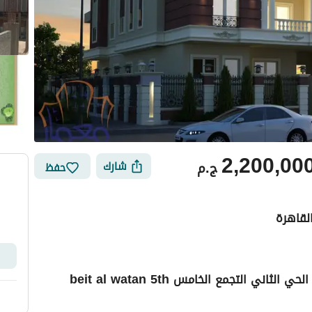
2,200,00
ج.م
شارك
حفظ
لقاهرة
شقة للبيع 146 متر بجاردن بمنطقة بيت الوطن الحي الثاني التجمع الخامس beit al watan 5th
أماكن القريبة