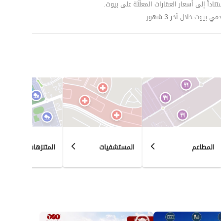
داّ إلى أسعار العقارات المعلَنَة على بيوت.
وت خلال آخر 3 شهور.
المطاعم
المستشفيات
المتنزهات