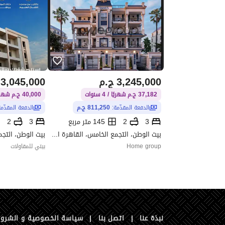
3,245,000
ج.م
3,045,000
37,182 ج.م شهريًا / 4 سنوات
40,000 ج.م شهريًا / 3 سنوات
الدفعة المقدّمة:
811,250 ج.م
الدفعة المقدّم
3
2
145 متر مربع
3
2
بيت الوطن، التجمع الخامس، القاهرة الجديدة، القاهرة
Home group
بيتي للمقاولات
نبذة عنا
|
اتصل بنا
|
سياسة الخصوصية و الشرو