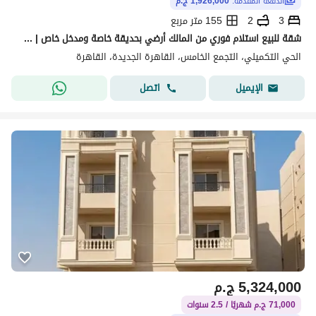
الدفعة المقدّمة:
1,926,000 ج.م
3
2
155 متر مربع
شقة للبيع استلام فوري من المالك أرضي بحديقة خاصة ومدخل خاص | فيو جاردن بالتقسيط
الحي التكميلي، التجمع الخامس، القاهرة الجديدة، القاهرة
اتصل
الإيميل
5,324,000
ج.م
71,000 ج.م شهريًا / 2.5 سنوات