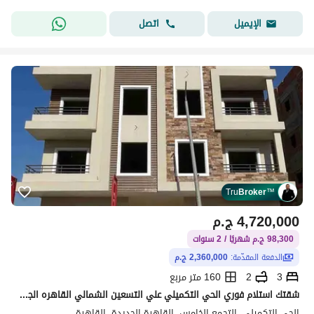
اتصل
الإيميل
Tru
Broker
™
4,720,000
ج.م
98,300 ج.م شهريًا / 2 سنوات
الدفعة المقدّمة:
2,360,000 ج.م
3
2
160 متر مربع
شقتك استلام فوري الحي التكميلي علي التسعين الشمالي القاهره الجديده
الحي التكميلي، التجمع الخامس، القاهرة الجديدة، القاهرة