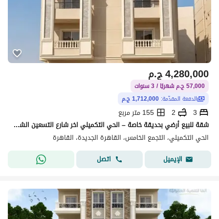
4,280,000
ج.م
57,000 ج.م شهريًا / 3 سنوات
الدفعة المقدّمة:
1,712,000 ج.م
3
2
155 متر مربع
شقة للبيع أرضي بحديقة خاصة – الحي التكميلي اخر شارع التسعين الشمالي | استلام فوري
الحي التكميلي، التجمع الخامس، القاهرة الجديدة، القاهرة
اتصل
الإيميل