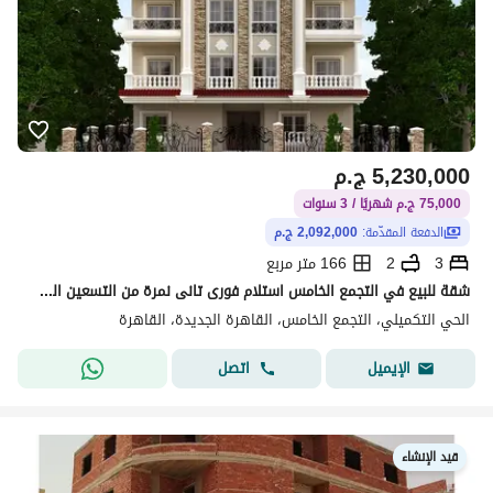
5,230,000
ج.م
75,000 ج.م شهريًا / 3 سنوات
الدفعة المقدّمة:
2,092,000 ج.م
3
2
166 متر مربع
شقة للبيع في التجمع الخامس استلام فورى تانى نمرة من التسعين الشمالي
الحي التكميلي، التجمع الخامس، القاهرة الجديدة، القاهرة
اتصل
الإيميل
قيد الإنشاء