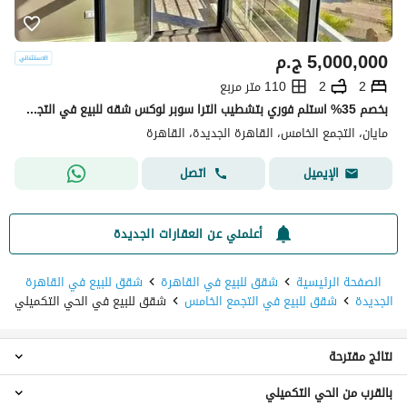
5,000,000
ج.م
2
2
110 متر مربع
بخصم 35% استلم فوري بتشطيب الترا سوبر لوكس شقه للبيع في التجمع الخامس كمبوند مايان Mayan new cairo امام الرحاب بجوار كريك تاون والمطار دقائق من AUC
مايان، التجمع الخامس، القاهرة الجديدة، القاهرة
اتصل
الإيميل
أعلمني عن العقارات الجديدة
الصفحة الرئيسية
شقق للبيع في القاهرة
شقق للبيع في القاهرة
الجديدة
شقق للبيع في التجمع الخامس
شقق للبيع في الحي التكميلي
نتائج مقترحة
بالقرب من الحي التكميلي
شقق 2 غرفة نوم للبيع في الحي التكميلي