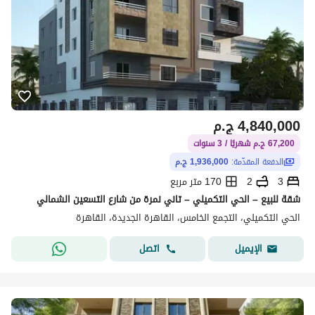
4,840,000
ج.م
67,200 ج.م شهريًا / 3 سنوات
الدفعة المقدّمة:
1,936,000 ج.م
3
2
170 متر مربع
شقة للبيع – الحي التكميلي – تاني نمرة من شارع التسعين الشمالي
الحي التكميلي، التجمع الخامس، القاهرة الجديدة، القاهرة
اتصل
الإيميل