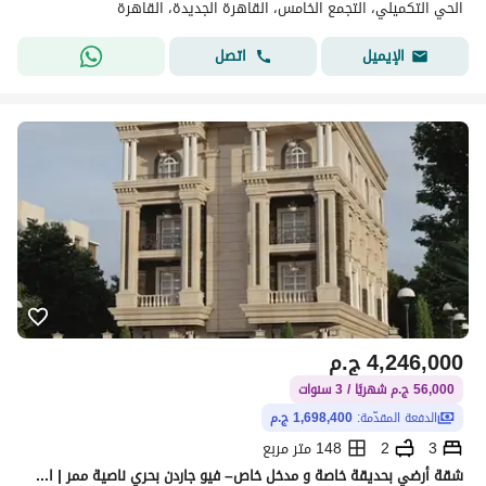
الحي التكميلي، التجمع الخامس، القاهرة الجديدة، القاهرة
اتصل
الإيميل
4,246,000
ج.م
56,000 ج.م شهريًا / 3 سنوات
الدفعة المقدّمة:
1,698,400 ج.م
3
2
148 متر مربع
شقة أرضي بحديقة خاصة و مدخل خاص– فيو جاردن بحري ناصية ممر | استلام فوري وتقسيط حتى 3 سنوات