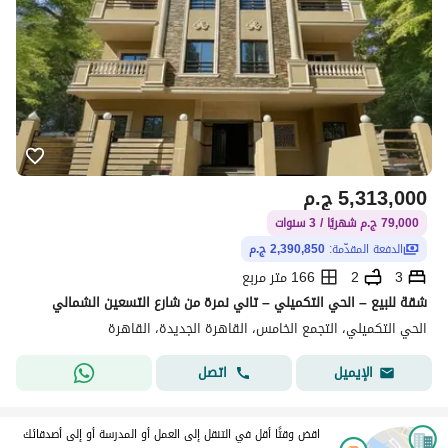
5,313,000
ج.م
79,000 ج.م شهريًا / 3 سنوات
الدفعة المقدّمة:
2,390,850 ج.م
3
2
166 متر مربع
شقة للبيع – الحي التكميلي – تاني نمرة من شارع التسعين الشمالي
الحي التكميلي، التجمع الخامس، القاهرة الجديدة، القاهرة
اتصل
الإيميل
اقض وقتًا أقل في التنقل إلى العمل أو المدرسة أو إلى أصدقائك