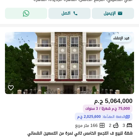
اتصل
الإيميل
قيد الإنشاء
5,064,000
ج.م
75,000 ج.م شهريًا / 3 سنوات
الدفعة المقدّمة:
2,025,600 ج.م
3
2
166 متر مربع
شقة للبيع ف التجمع الخامس تاني نمرة من التسعين الشمالي