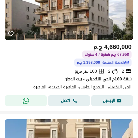
4,660,000
ج.م
67,958 ج.م شهريًا / 4 سنوات
الدفعة المقدّمة:
1,398,000 ج.م
2
2
160 متر مربع
شقة 160م الحي التكميلي - بيت الوطن
الحي التكميلي، التجمع الخامس، القاهرة الجديدة، القاهرة
اتصل
الإيميل