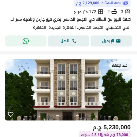
الدفعة المقدّمة:
2,129,600 ج.م
3
2
172 متر مربع
شقة للبيع من المالك في التجمع الخامس بحري فيو جاردن وناصيه ممر استلام فورى
الحي التكميلي، التجمع الخامس، القاهرة الجديدة، القاهرة
اتصل
الإيميل
قيد الإنشاء
5,230,000
ج.م
78,000 ج.م شهريًا / 2.5 سنوات