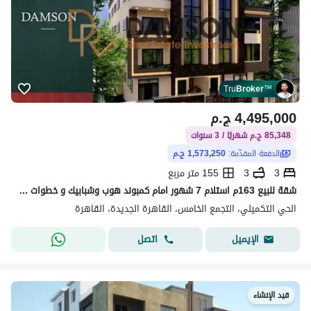
Tru
Broker
™
4,495,000
ج.م
85,348 ج.م شهريًا / 3 سنوات
الدفعة المقدّمة:
1,573,250 ج.م
3
3
155 متر مربع
شقة للبيع 163م استلام 7 شهور امام كمبوند هوب وشبابيك و خطوات من التسعين الشمالى و طريق السويس بالقرب من كافة الخدمات والرحاب وشارع النوادي
الحي التكميلي، التجمع الخامس، القاهرة الجديدة، القاهرة
اتصل
الإيميل
قيد الإنشاء