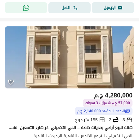
اتصل
الإيميل
4,280,000
ج.م
57,000 ج.م شهريًا / 3 سنوات
الدفعة المقدّمة:
2,140,000 ج.م
3
2
155 متر مربع
شقة للبيع أرضي بحديقة خاصة – الحي التكميلي اخر شارع التسعين الشمالي | استلام فوري
الحي التكميلي، التجمع الخامس، القاهرة الجديدة، القاهرة