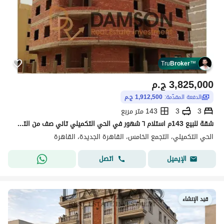
Tru
Broker
™
3,825,000
ج.م
الدفعة المقدّمة:
1,912,500 ج.م
3
3
143 متر مربع
شقة للبيع 143م استلام ٦ شهور في الحي التكميلي تاني صف من التسعين 3 دقايق للنادي الأهلي والجامعة الأمريكية و محور محمد بن زايد ودقايق للدائري الاوسطي
الحي التكميلي، التجمع الخامس، القاهرة الجديدة، القاهرة
اتصل
الإيميل
قيد الإنشاء