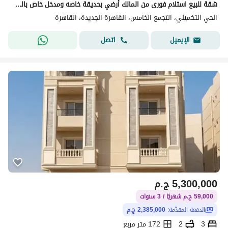
شقة للبيع استلام فورى من المالك أرضي بحديقة خاصه ومدخل خاص بالتقسيط
الحي التكميلي، التجمع الخامس، القاهرة الجديدة، القاهرة
اتصل
الإيميل
5,300,000
ج.م
59,000 ج.م شهريًا / 3 سنوات
الدفعة المقدّمة:
2,385,000 ج.م
3
2
172 متر مربع