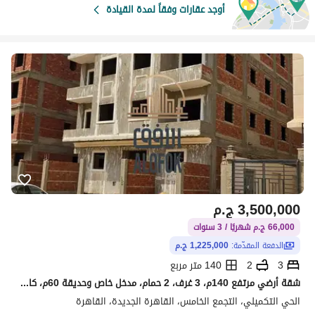
أوجد عقارات وفقاً لمدة القيادة
3,500,000
ج.م
66,000 ج.م شهريًا / 3 سنوات
الدفعة المقدّمة:
1,225,000 ج.م
3
2
140 متر مربع
شقة أرضي مرتفع 140م، 3 غرف، 2 حمام، مدخل خاص وحديقة 60م، كاش 2.8 مليون أو قسط 3.5 مليون على 3 سنوات
الحي التكميلي، التجمع الخامس، القاهرة الجديدة، القاهرة