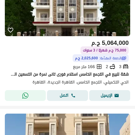
5,064,000
ج.م
75,000 ج.م شهريًا / 3 سنوات
الدفعة المقدّمة:
2,025,600 ج.م
3
2
166 متر مربع
شقة للبيع في التجمع الخامس استلام فورى تانى نمرة من التسعين الشمالي
الحي التكميلي، التجمع الخامس، القاهرة الجديدة، القاهرة
اتصل
الإيميل