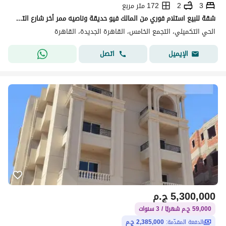
3
2
172 متر مربع
شقة للبيع استلام فوري من المالك فيو حديقة وناصيه ممر أخر شارع التسعين الشمالي تقسيط علي 3 سنوات
الحي التكميلي، التجمع الخامس، القاهرة الجديدة، القاهرة
اتصل
الإيميل
5,300,000
ج.م
59,000 ج.م شهريًا / 3 سنوات
الدفعة المقدّمة:
2,385,000 ج.م