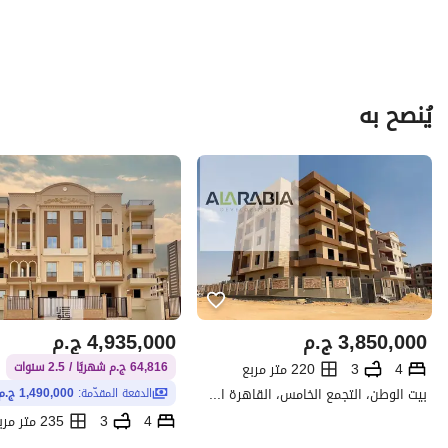
يُنصح به
3,850,000
ج.م
4,935,000
ج.م
4
3
220 متر مربع
64,816 ج.م شهريًا / 2.5 سنوات
بيت الوطن، التجمع الخامس، القاهرة الجديدة، القاهرة
الدفعة المقدّمة:
1,490,000 ج.م
4
3
235 متر مربع