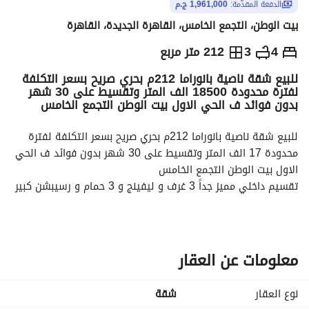
الدفعة المقدّمة:
1,961,000 ج.م
بيت الوطن، التجمع الخامس، القاهرة الجديدة، القاهرة
ج.م
3,922,000
4
3
212 متر مربع
للبيع شقة ناصية بانوراما 212م بحري صريح بسعر التكلفة
والمؤشرات
الاماكن القريبة
لفترة محدودة 18500 الف المتر وتقسيط على 30 شهر
بدون فوائد ف الحي الاول بيت الوطن التجمع الخامس
للبيع شقة ناصية بانوراما 212م بحري صريح بسعر التكلفة لفترة 
محدودة 17 الف المتر وتقسيط على 30 شهر بدون فوائد ف الحي 
الاول بيت الوطن التجمع الخامس
تقسيم داخلي مميز جداً 3 غرف و ليفينج و 3 حمام و رسيبشن كبير 
3 قطع و 2 تراس
فرصة للسكن في أهم موقع بالتجمع الخامس
الحي الاول أفضل احياء في بيت الوطن
مقدم 50 % والباقي على 30 شهر بدون فوائد
معلومات عن العقار
سعرها 
3,922,000 مقدم 1,961,000 و 30 قسط شهري 65,367
نوع العقار
شقة