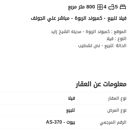
ج.م
35,000,000
5
4
800 متر مربع
فيلا للبيع - كمبوند الربوة - مباشر علي الجولف
التفاصيل
الاتجاهات والمؤشرات
رهن عقاري
الا
الموقع : كمبوند الربوة - مدينه الشيخ زايد
النوع : فيلا
الحالة :للبيع - نص تشطيب
مساحه الارض : 800م
مساحه المبني : 450م
فيو مميز جدا مباشر علي الجولف
معلومات عن العقار
بحري
نوع العقار
فیلا
تتكون من :
نوع العرض
للبيع
(5) غرف نوم
الرقم المرجعي
بيوت - AS-370
(4) حمام
غرفه معيشه