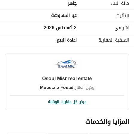
حالة البناء
جاهز
مطلوب : 35,000,000
التأثيث
غير المفروشة
-----------------------------------------------------------------------------------
-----------------------------------------------------------------------------------
نُشِر في
2 أغسطس 2026
-----------------------------------------------------------------------------------
الملكية العقارية
اعادة البيع
-----------------------------------------------------------------------------------
------------------------------------------------------------
Osoul Misr real estate
وكيل العقار:
Moustafa Fouad
عرض كل عقارات الوكالة
المزايا والخدمات