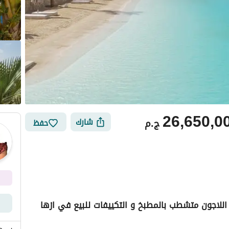
26,650,0
ج.م
شارك
حفظ
لاجون متشطب بالمطبخ و التكييفات للبيع في ازها
أماكن القريبة