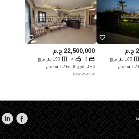
2
ج.م
22,500,000
ج.م
185 متر مربع
3
4
190 متر مربع
خنة، السويس
ازها، العين السخنة، السويس
New Avenue
ط