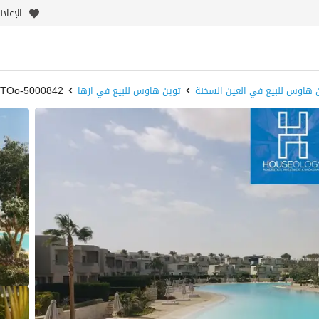
الإعلا
 هاوس للبيع في العين السخنة
توين هاوس للبيع في ازها
5000842-oH9TOo - بيوت