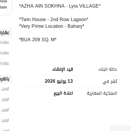
Real
*AZHA AIN SOKHNA - Lyra VILLAGE*
tate
*Twin House - 2nd Row Lagoon*
*Very Prime Location - Bahary*
عقارا
*BUA 209 SQ. M*
عقارا
*4 Master bedrooms*
*5 Bathrooms*
عقارات
عقارات
*Fully Finished with ACs and Kitchen Cabinets*
حالة البناء
قيد الإنشاء
بالقر
*Total Price* 26,650,000 EGP
نُشِر في
13 يوليو 2026
*Down Payment* 7,150,000 EGP
توين 
الملكية العقارية
اعادة البيع
*Remaining Installment* ( 5 * 3,900,000 ) = 19,500,00
توين ه
*Upcoming installment* 12/2026
توين 
*Delivery Date* 2029
توين 
*Reference code* M. E 384
توين 