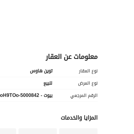
معلومات عن العقار
نوع العقار
توين هاوس
نوع العرض
للبيع
الرقم المرجعي
بيوت - 5000842-oH9TOo
0 EGP. Till 12/2030 *yearly*
المزايا والخدمات