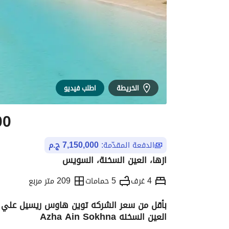
الخريطة
اطلب فيديو
00
الدفعة المقدّمة:
7,150,000 ج.م
ازها، العين السخنة، السويس
4 غرف
5 حمامات
209 متر مربع
بأقل من سعر الشركه توين هاوس ريسيل علي ال
العين السخنه Azha Ain Sokhna
التفاصيل
الاتجاهات والمؤشرات
الموقع وال