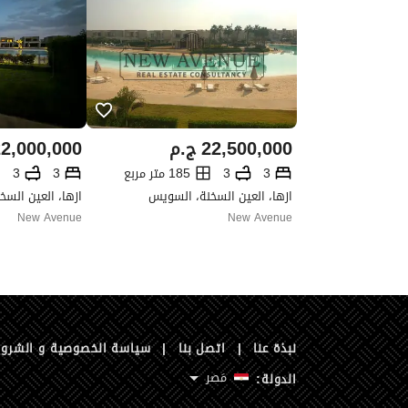
22,500,000
ج.م
2,000,000
3
3
185 متر مربع
3
3
ازها، العين السخنة، السويس
ازها، العين الس
New Avenue
New Avenue
نبذة عنا
|
اتصل بنا
|
سياسة الخصوصية و الشرو
مَصر
الدولة: