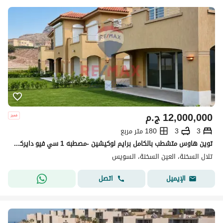
12,000,000
ج.م
3
3
180 متر مربع
توين هاوس متشطب بالكامل برايم لوكيشين -مصطبه 1 سي فيو دايركت جاهز للمعاينه
تلال السخنة، العين السخنة، السويس
اتصل
الإيميل