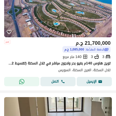
21,700,000
ج.م
الدفعة المقدّمة:
1,085,000 ج.م
3
3
140 متر مربع
توين هاوس 140م بفيو بحر ولاجون مباشر في تلال السخنة (تقسيط 12 سنة)
تلال السخنة، العين السخنة، السويس
اتصل
الإيميل