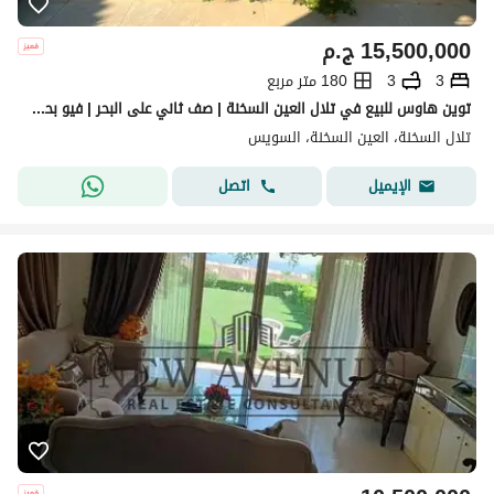
15,500,000
ج.م
3
3
180 متر مربع
توين هاوس للبيع في تلال العين السخنة | صف ثاني على البحر | فيو بحر كامل | مفروش بالكامل | 180 متر
تلال السخنة، العين السخنة، السويس
اتصل
الإيميل