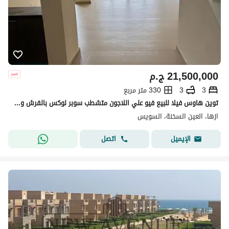
21,500,000
ج.م
3
3
330 متر مربع
توين هاوس فيلا للبيع فيو علي اللاجون متشطب سوبر لوكس بالفرش والتكييفات في ازها السخنة Azha Sokhna
ازها، العين السخنة، السويس
اتصل
الإيميل