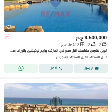
9,500,000
ج.م
3
3
140 متر مربع
توين هاوس متشطب اقل سعر في الماركت برايم لوكيشين بانوراما سي فيو
تلال السخنة، العين السخنة، السويس
اتصل
الإيميل