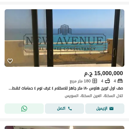
15,000,000
ج.م
4
4
180 متر مربع
صف اول توين هاوس ١٨٠ متر جاهز للاستلام ٤ غرف نوم ٤ حمامات تشطيب كامل و مفروش في تلال السخنة
تلال السخنة، العين السخنة، السويس
اتصل
الإيميل