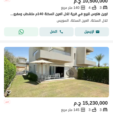
10,500,000
ج.م
3
4
140 متر مربع
توين هاوس للبيع في قرية تلال العين السخنة 140م متشطب ومفروش بالكامل موقع مميز بإطلالة بحرية 3 غرف نوم 4 حمامات جاهز للاستلام فرصة استثمارية رائعة
تلال السخنة، العين السخنة، السويس
اتصل
الإيميل
15,230,000
ج.م
3
3
145 متر مربع