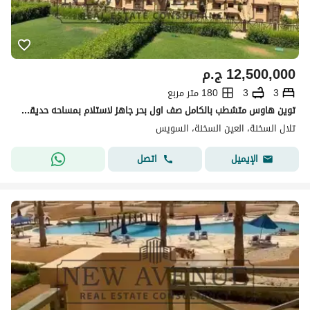
12,500,000
ج.م
3
3
180 متر مربع
توين هاوس متشطب بالكامل صف اول بحر جاهز لاستلام بمساحه حديقة مميز جدا وسعر مميز في تلال السخنه Telal el sokhna
تلال السخنة، العين السخنة، السويس
اتصل
الإيميل