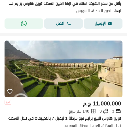
بأقل من سعر الشركه امتلك في ازها العين السخنه توين هاوس برايم لوكيشن دايركت علي اللاجون Azha ain sokhna
ازها، العين السخنة، السويس
اتصل
الإيميل
11,000,000
ج.م
3
3
140 متر مربع
توين هاوس للبيع برايم فيو مرحلة 1 ليفيل 7 بالتكييفات في تلال السخنه
تلال السخنة، العين السخنة، السويس