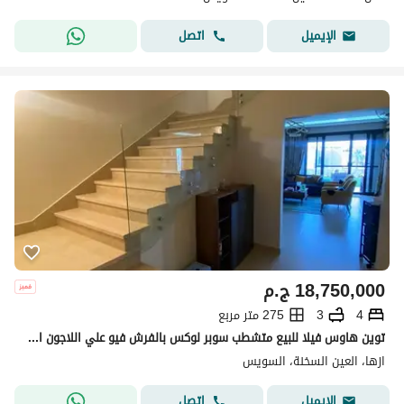
اتصل
الإيميل
18,750,000
ج.م
4
3
275 متر مربع
توين هاوس فيلا للبيع متشطب سوبر لوكس بالفرش فيو علي اللاجون استلام فوري في ازها السخنة Azha Sokhna
ازها، العين السخنة، السويس
اتصل
الإيميل