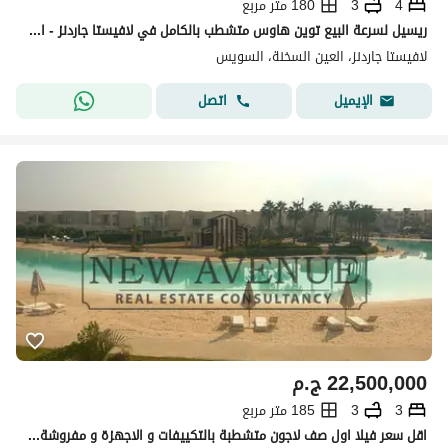
4
3
180 متر مربع
ريسيل لسرعة البيع توين هاوس متشطب بالكامل في لافيستا جاردنز - العين السخنه استلام فوري
لافيستا جاردنز، العين السخنة، السويس
اتصل
الإيميل
22,500,000
ج.م
3
3
185 متر مربع
اقل سعر فيلا اول صف لاجون متشطبة بالتكييفات و الاجهزة و مفروشة استلام فوري للبيع في ازها السخنة Azha Sokhna