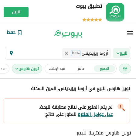
تطبيق بيوت
تنزيل
حفظ
أروما ريزيدينس
للبيع
مختلط
توين هاوس
عدد 
الجميع
جاهز
قيد الإنشاء
توين هاوس للبيع في أروما ريزيدينس، العين السخنة
لم يتم العثور على نتائج مطابقة للبحث.
عدل عوامل الفلترة
للعثور على نتائج
توين هاوس مقترحة للبيع