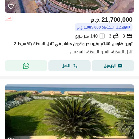
21,700,000
ج.م
الدفعة المقدّمة:
1,085,000 ج.م
3
3
140 متر مربع
توين هاوس 140م بفيو بحر ولاجون مباشر في تلال السخنة (تقسيط 12 سنة)
تلال السخنة، العين السخنة، السويس
اتصل
الإيميل