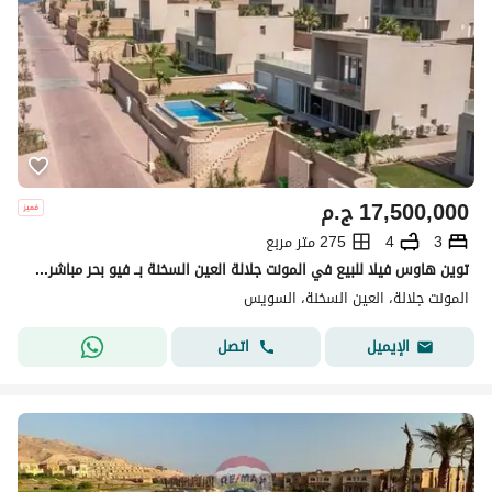
17,500,000
ج.م
3
4
275 متر مربع
توين هاوس فيلا للبيع في المونت جلالة العين السخنة بــ فيو بحر مباشرة استلام فوري متشطبة بالكامل
المونت جلالة، العين السخنة، السويس
اتصل
الإيميل