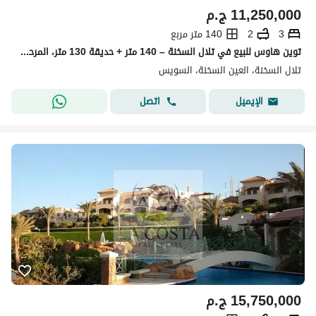
11,250,000
ج.م
3
2
140 متر مربع
توين هاوس للبيع في تلال السخنة – 140 متر + حديقة 130 متر، المرحلة الأولى، الصف الثالث، مفروش بالكامل
تلال السخنة، العين السخنة، السويس
اتصل
الإيميل
15,750,000
ج.م