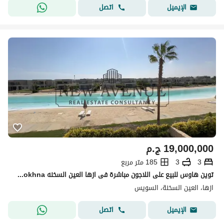
اتصل
الإيميل
19,000,000
ج.م
3
3
185 متر مربع
توين هاوس للبيع على اللاجون مباشرة فى ازها العين السخنه Azha elsokhna استلام فورى
ازها، العين السخنة، السويس
اتصل
الإيميل