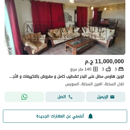
11,000,000
ج.م
3
3
140 متر مربع
توين هاوس مطل على البحر تشطيب كامل و مفروش بالتكييفات و الأجهزة (الصف السابع) للبيع في تلال العين السخنة Telal Ain El-Sokhna
تلال السخنة، العين السخنة، السويس
اتصل
الإيميل
أعلمني عن العقارات الجديدة