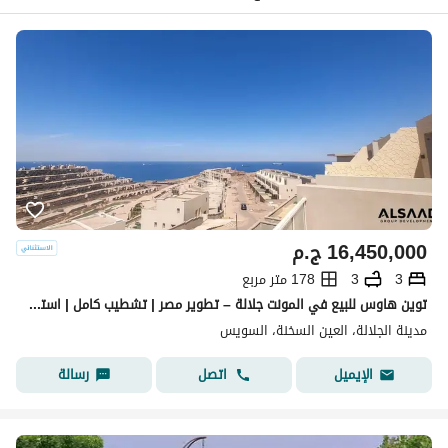
16,450,000
ج.م
3
3
178 متر مربع
توين هاوس للبيع في المونت جلالة – تطوير مصر | تشطيب كامل | استلام فوري
مدينة الجلالة، العين السخنة، السويس
اتصل
رسالة
الإيميل