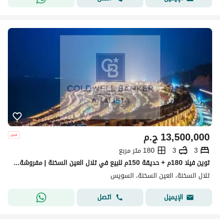
13,500,000
ج.م
3
3
180 متر مربع
توين فيلا 180م + حديقة 150م للبيع في تلال العين السخنة | مفروشة بالكامل + تكييفات | موقع استثنائي | أقل من سعر السوق
تلال السخنة، العين السخنة، السويس
اتصل
الإيميل