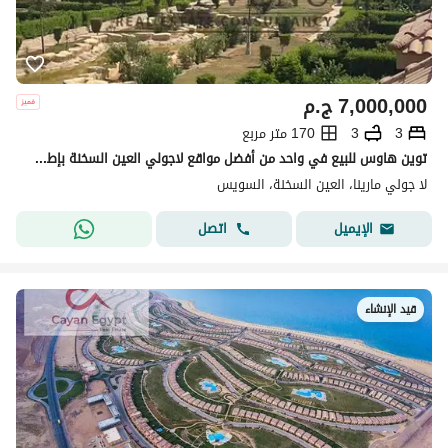
7,000,000
ج.م
3
3
170 متر مربع
توين هاوس للبيع في واحد من أفضل مواقع لاجولي العين السخنة بإطلالة مميزة على البحر، كامل التشطيب، وسعر مميز!
لا جولي مارينا، العين السخنة، السويس
اتصل
الإيميل
قيد الإنشاء