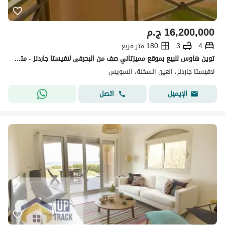
16,200,000
ج.م
4
3
180 متر مربع
توين هاوس للبيع بموقع مميزتاني صف من البحرفى لافيستا جاردنز - متشطبة بالكامل -Lavista Gardens
لافيستا جاردنز، العين السخنة، السويس
اتصل
الإيميل