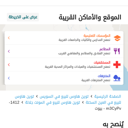
الموقع والأماكن القريبة
عرض على الخريطة
المؤسسات التعليمية
تصفح المدارس والكليات والجامعات القريبة
المطاعم
تصفح الفنادق والمطاعم والمقاهي القريب
المستشفيات
تصفح المستشفيات والعيادات والمراكز الصحية القريبة
المتنزهات
تصفح المتنزهات القريبة
الصفحة الرئيسية
توين هاوس للبيع في السويس
توين هاوس
للبيع في العين السخنة
توين هاوس للبيع في المونت جلالة
1412-
m3CyPv - بيوت
يُنصح به