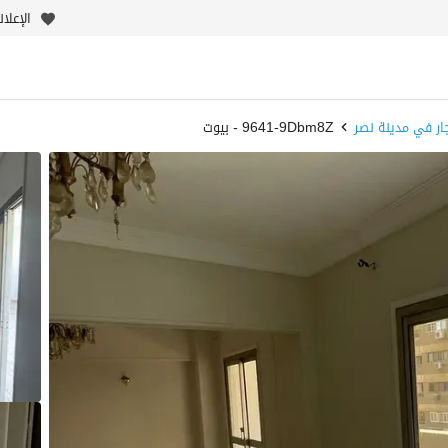
الإعلا
ار في مدينة نصر
9641-9Dbm8Z - بيوت