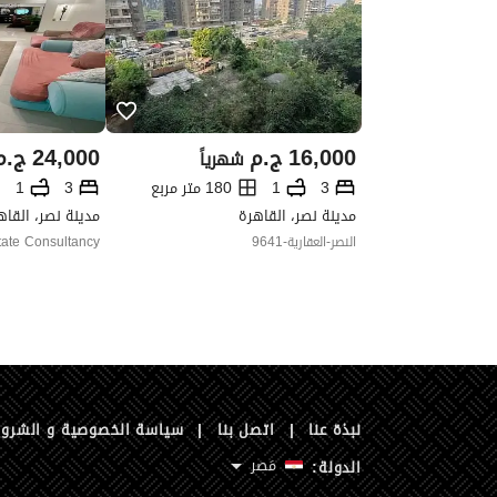
16,000
ج.م
24,000
ج.م
شهرياً
3
1
180 متر مربع
3
1
مدينة نصر، القاهرة
مدينة نصر، القاه
النصر-العقارية-9641
tate Consultancy
نبذة عنا
|
اتصل بنا
|
سياسة الخصوصية و الشرو
مَصر
الدولة: