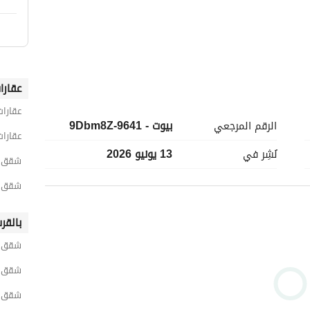
عقارا
عقارات
كود e728 /ومتاح بدائل اخرى متعددة تناسب جميع الفئات والأغراض بمدينة نصر ومصر الجديدة والنزهة الجديدة 
الرقم المرجعي
بيوت - 9641-9Dbm8Z
عقارات
نُشِر في
13 يونيو 2026
شقق 3 غرف نوم للايجار في القاه
شقق 3 غرف نوم للايجار في مدينة 
بالقر
شقق ل
شقق ل
شقق ل