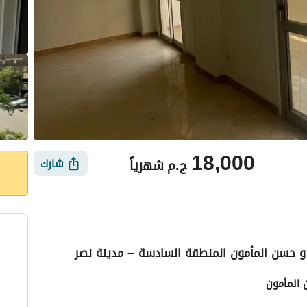
18,000
ج.م
شهرياً
شارك
أماكن القريبة