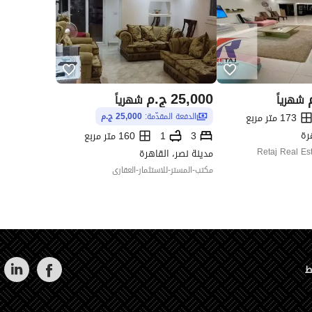
25,000
ج.م
شهرياً
شهرياً
173 متر مربع
الدفعة المقدّمة:
25,000 ج.م
رة
3
1
160 متر مربع
Retaj Real Es
مدينة نصر، القاهرة
مكتب-المستر-للاستثمار-العقارى
ط