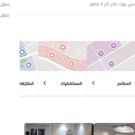
وت خلال آخر 3 شهور.
شقق ل
شقق ل
المطاعم
المستشفيات
المتنزهات