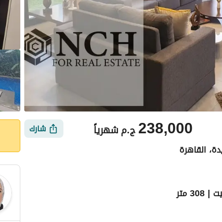
238,000
ج.م
شهرياً
شارك
دة، القاهرة
3 متر
أماكن القريبة