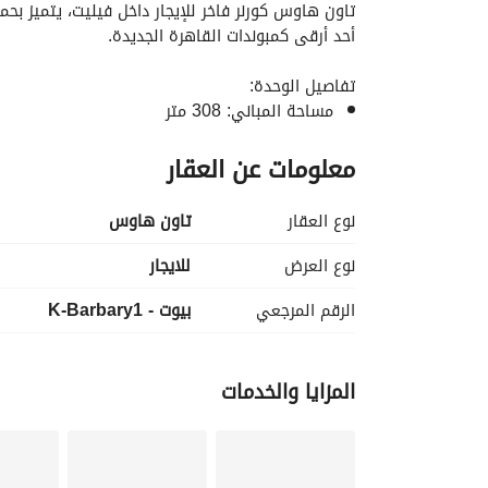
أحد أرقى كمبوندات القاهرة الجديدة. 
تفاصيل الوحدة:
مساحة المباني: 308 متر
مساحة الأرض: 400 متر
معلومات عن العقار
4 غرف نوم
4 حمامات
غرفة مكتب
نوع العقار
تاون هاوس
غرفة تخزين
ريسبشن
نوع العرض
للايجار
غرفة سفرة
الرقم المرجعي
بيوت - K-Barbary1
غرفة معيشة
مطبخ
غرفة مربية بحمام
المزايا والخدمات
المميزات:
تشطيب كامل
وحدة كورنر
حمام سباحة خاص مُدفأ