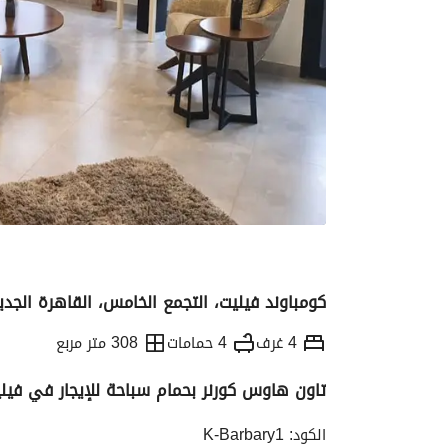
كومباوند فيليت، التجمع الخامس، القاهرة الجدي
4 غرف
4 حمامات
308 متر مربع
تاون هاوس كورنر بحمام سباحة للإيجار في فيليت | 08
التفاصيل
الاتجاهات والمؤشرات
الموقع وال
الكود: K-Barbary1