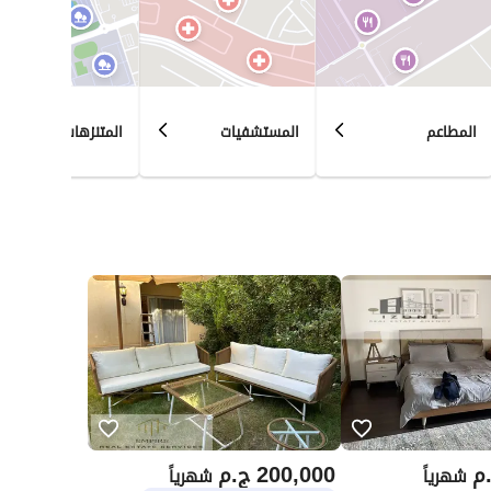
وهايد بارك، والمراسيم، وتاج مصر، وغيرها، مما يضمن لكم الوصول الدائم إلى أفضل الخيارات وأعلى مستويات 
في نيو كابيتال هوم، لا نكتفي بتقديم العقارات فحسب، بل نساعدكم في إيجاد المنزل الذي يُناسب نمط حياتكم 
تُعطي الأولوية لاحتياجاتكم.
المطاعم
المستشفيات
المتنزهات
م
200,000
ج.م
شهرياً
شهرياً