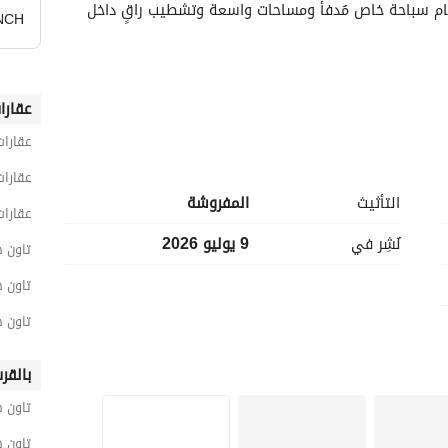
تاون هاوس كورنر فاخر للإيجار داخل فيليت، يتميز بحمام سباحة خاص مُدفأ ومساحات واسعة وتشطيب راقٍ داخل 
NCH
عقارا
عقارات
عقارات
التأثيث
المفروشة
عقارات
نُشِر في
9 يوليو 2026
تاون هاوس 4 غرف نو
تاون هاوس 4 غرف نوم ل
تاون هاوس 4 غرف نوم 
بالقر
تاون ه
تاون ه