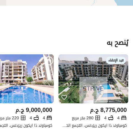
يُنصح به
قيد الإنشاء
8,775,000
ج.م
9,000,000
ج.م
4
4
280 متر مربع
4
4
220 متر مربع
كومباوند ذا ايكون ريزدنس، التجمع الخامس، القاهرة الجديدة، القاهرة