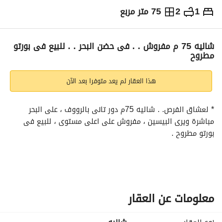
1
2
75 متر مربع
ج.م
4,000,000
التفاصيل
الاتجاهات والمؤشرات
رهن عقاري
الا
شاليه 75 م مفروش . . فى حضن البحر . . للبيع فى بورتو
مطروح
هذا العقار لم يعد متوفرا بعد الآن
* لعشاق الفرص. . شاليه 75م دور تانى بالرووف ، على البحر 
مباشرة ويرى البيسين ، مفروش على اعلى مستوى ، للبيع فى 
بورتو مطروح . 
# شاطئ خاص – حمامات سباحة – العاب مائية – ترفية وحفلات ، 
أمن وكاميرات مراقبة ، خدمات على مدار 24 ساعة وطوال العام 
صيفاً وشتاءاً . 
معلومات عن العقار
# مساحة الشاليه 75م ( غرفة نوم بحمام ، وريسبشن بحمام وتراس 
مطل على البحر مباشرة ) . 