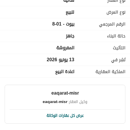
نوع العقار
شاليه
خالص كل الالتزامات
نوع العرض
للبيع
الرقم المرجعي
بيوت - 01-8
شاليه للبيع
حالة البناء
جاهز
التأثيث
المفروشة
نُشِر في
13 يونيو 2026
الملكية العقارية
اعادة البيع
eaqarat-misr
وكيل العقار:
eaqarat-misr
عرض كل عقارات الوكالة