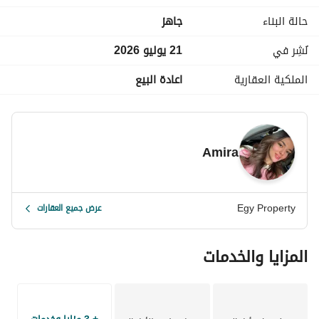
حالة البناء
جاهز
تصميم عصري
نُشِر في
21 يوليو 2026
مساحات واسعة
الملكية العقارية
اعادة البيع
مجتمع متكامل الخدمات
بيئة هادئة ومريحة
Amira
مثالي للسكن العائلي
فرصة مميزة للامتلاك
Egy Property
عرض جميع العقارات
بدون وسطاء
المزايا والخدمات
اتصل بنا الآن !!
يمكنك أيضاً عرض وحدتك معنا