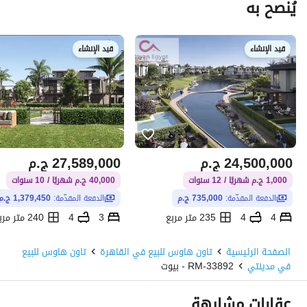
يُنصح به
قيد الإنشاء
قيد الإنشاء
24,500,000
ج.م
27,589,000
ج.م
1,000 ج.م شهريًا / 12 سنوات
40,000 ج.م شهريًا / 10 سنوات
الدفعة المقدّمة:
735,000 ج.م
الدفعة المقدّمة:
1,379,450 ج.م
4
4
235 متر مربع
3
4
240 متر مربع
تلال ايست، التجمع الخامس، القاهرة الجديدة، القاهرة
الصفحة الرئيسية
تاون هاوس للبيع في القاهرة
تاون هاوس للبيع
في مدينتي
RM-33892 - بيوت
عقارات مشابهة