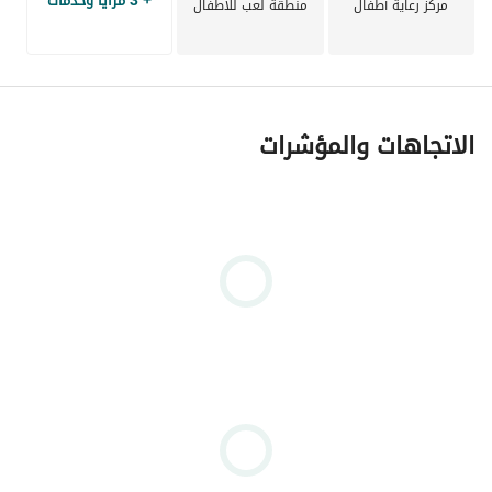
+ 3 مزايا وخدمات
مركز رعاية أطفال
منطقة لعب للأطفال
CODE : RM-33892
EgyProperty connects you with Egypt's most sought-after 
residential and investment opportunities. Explore premium 
developments including Mivida, Uptown Cairo, Marassi, 
الاتجاهات والمؤشرات
Hyde Park, Hacienda Bay, Palm Hills, and more, with 
expert guidance, verified listings, transparent advice, and 
a seamless property-buying experience from your first 
inquiry to handover.