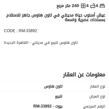
ج.م
24,840,000
4
4
240 متر مربع
عيش أسلوب حياة مدينتي في تاون هاوس جاهز للاستلام
التفاصيل
الاتجاهات والمؤشرات
رهن عقاري
الا
بمساحات عصرية واسعة
CODE : RM-33892
تاون هاوس للبيع في مدينتي - القاهرة الجديدة
4 غرف نوم
4 حمامات
مساحة المباني: 240 متر
معلومات عن العقار
جاهز للاستلام
نوع العقار
تاون هاوس
تشطيب كامل
نوع العرض
للبيع
الرقم المرجعي
بيوت - RM-33892
موقع مميز