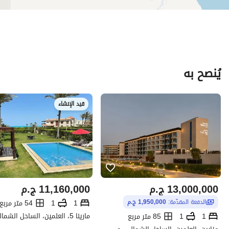
يُنصح به
قيد الإنشاء
13,000,000
ج.م
11,160,000
ج.م
1
1
54 متر مربع
الدفعة المقدّمة:
1,950,000 ج.م
1
1
85 متر مربع