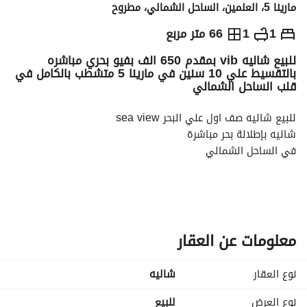
مارينا 5، العلمين، الساحل الشمالي، مطروح
ج.م
13,000,000
1
1
66 متر مربع
للبيع شاليه vib بمقدم 650 الف بفيو بحري مباشره
التفاصيل
الاتجاهات والمؤشرات
رهن عقاري
الا
بالتقسيط علي 10 سنين في مارينا 5 متشطب بالكامل في
قلب الساحل الشمالي
للبيع شاليه صف اول علي البحر sea view
شاليه بإطلالة بحر مباشرة
في الساحل الشمالي
مساحه : 66 متر ( متاح مساحات اكبر )
تشطيب سوبر لوكس vib
معلومات عن العقار
مقدم : 650 الف
تقسيط علي 4 سنين
نوع العقار
شاليه
اجمالي السعر :13,000,000
نوع العرض
للبيع