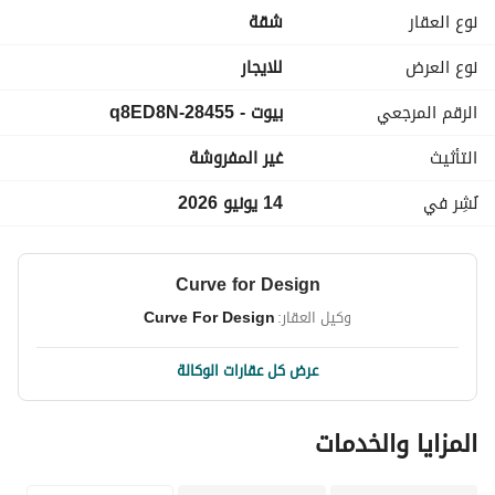
لمزيد من المعلومات يرجى الإتصال او إرسال رسالة واتس للجادين 
نوع العقار
شقة
فقط وممنوع منعاً باتاً التعامل مع أى مكتب او وسيط آخر
نحن مكتب عقارات ونتعامل مع العميل مباشرةً
نوع العرض
للايجار
الرقم المرجعي
بيوت - 28455-q8ED8N
التأثيث
غير المفروشة
نُشِر في
14 يونيو 2026
Curve for Design
وكيل العقار:
Curve For Design
عرض كل عقارات الوكالة
المزايا والخدمات