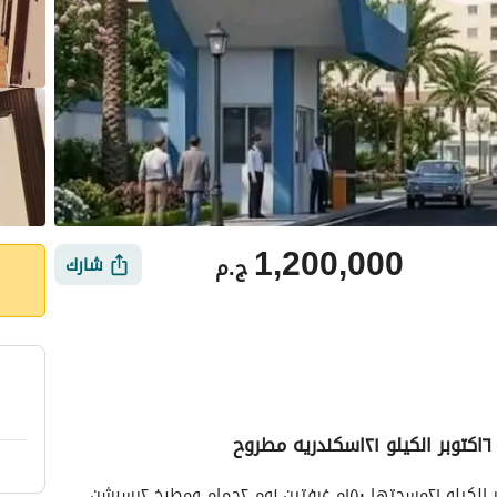
1,200,000
ج.م
شارك
ح
ي
الموقع والأماكن القريبة
شاليه مميزه للبيع في العجمي شطي النخيل ٦اكتوبر الكيلو ٢١مسحتها ١٥٠م غرفتين نوم ٢حمام ومطبخ ٢رسبشن 