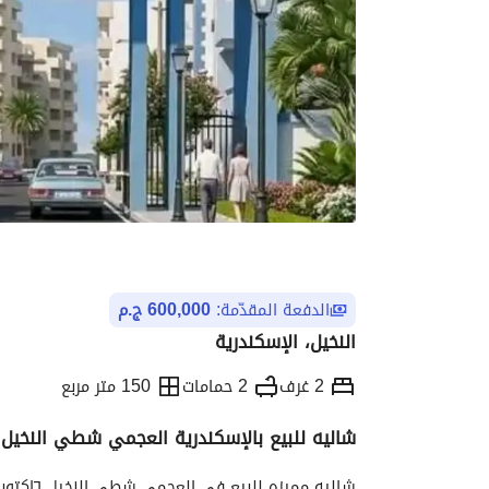
الدفعة المقدّمة:
600,000 ج.م
النخيل، الإسكندرية
2 غرف
2 حمامات
150 متر مربع
شاليه للبيع بالإسكندرية العجمي شطي النخيل ٦اكتوبر الكيلو ٢١اسكندريه مطرو
التفاصيل
الاتجاهات والمؤشرات
رهن عقار