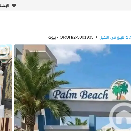
الإعلا
ات للبيع في النخيل
5001935-OROHr2 - بيوت