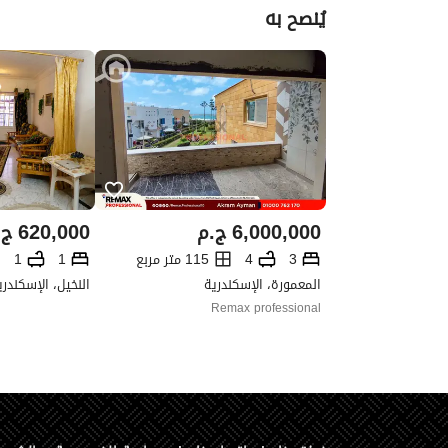
يُنصح به
6,000,000
ج.م
620,000
ج.
3
4
115 متر مربع
1
1
المعمورة، الإسكندرية
النخيل، الإسكندري
Remax professional