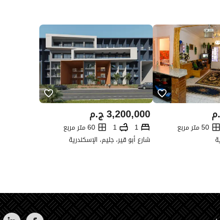
م
3,200,000
ج.م
50 متر مربع
1
1
60 متر مربع
ة
شارع أبو قير، جليم، الإسكندرية