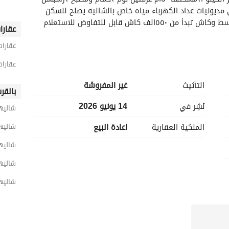
كبير مسجلة بجمعية القوات المسلحة وليس عليها أي مديونيات عداد الكهرباء مياه خاص بالشاليه يصلح للسكن 
اش قابل للتفاوض للاستعلام 
عقارا
عقارات
عقارات
التأثيث
غير المفروشة
بالقر
نُشِر في
14 يونيو 2026
شاليها
الملكية العقارية
اعادة البيع
شاليها
شاليه
شاليها
شاليه