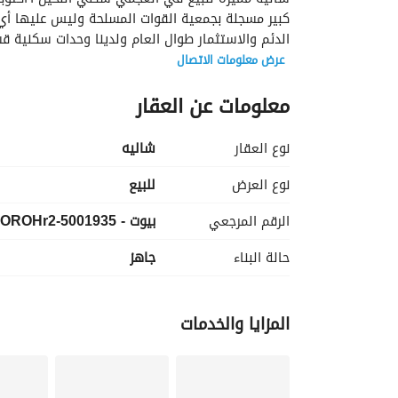
الدئم والاستثمار طوال العام ولدينا وحدات سكنية قسط وكاش تبدأ من ٥٥٠الف ك
عرض معلومات الاتصال
معلومات عن العقار
نوع العقار
شاليه
نوع العرض
للبيع
الرقم المرجعي
بيوت - 5001935-OROHr2
حالة البناء
جاهز
المزايا والخدمات