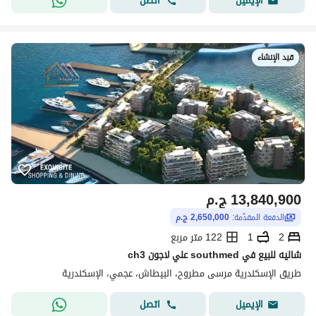
اتصل
الإيميل
قيد الإنشاء
13,840,900
ج.م
الدفعة المقدّمة:
2,650,000 ج.م
2
1
122 متر مربع
شاليه للبيع في southmed علي لاجون ch3
طريق الإسكندرية مرسى مطروح، البيطاش، عجمي، الإسكندرية
اتصل
الإيميل