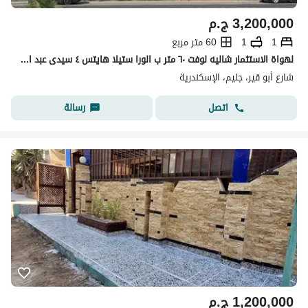
3,200,000
ج.م
1
1
60 متر مربع
لهواة الاستثمار شاليه لوفت ٦٠ متر ب الورا ستيلا هايتس ٤ سيدى عبد الرحم
شارع أبو قير، جليم، الإسكندرية
اتصل
رسالة
1,200,000
ج.م