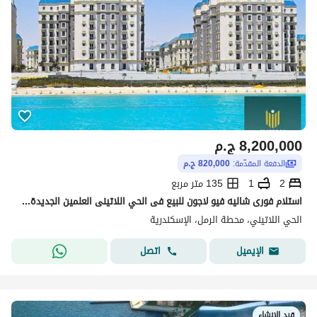
8,200,000
ج.م
الدفعة المقدّمة:
820,000 ج.م
2
1
135 متر مربع
استلام فورى شاليه فيو لاجون للبيع فى الحي اللاتينى العلمين الجديدة قسط على 3 سنين , العلمين الجديدة الحي اللاتينى Latin district new alamein
الحي اللاتيني، محطة الرمل، الإسكندرية
اتصل
الإيميل
قيد الإنشاء