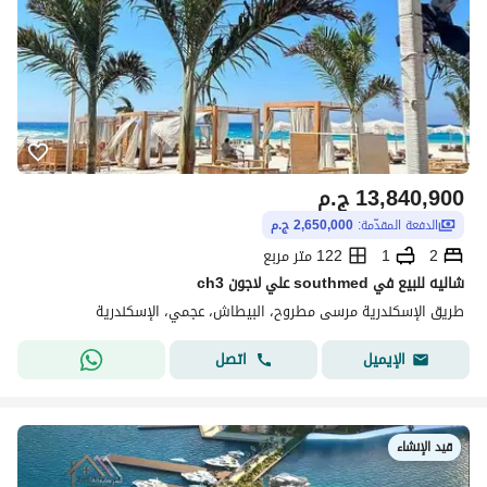
13,840,900
ج.م
الدفعة المقدّمة:
2,650,000 ج.م
2
1
122 متر مربع
شاليه للبيع في southmed علي لاجون ch3
طريق الإسكندرية مرسى مطروح، البيطاش، عجمي، الإسكندرية
اتصل
الإيميل
قيد الإنشاء