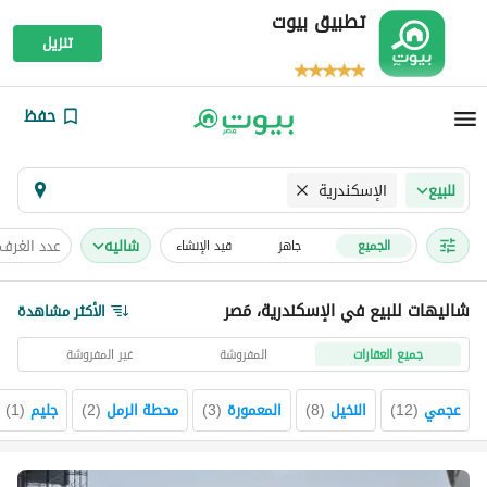
تطبيق بيوت
تنزيل
حفظ
الإسكندرية
للبيع
شاليه
عدد الغرف
الجميع
جاهز
قيد الإنشاء
شاليهات للبيع في الإسكندرية، مَصر
الأكثر مشاهدة
جميع العقارات
المفروشة
غير المفروشة
عجمي
(
12
)
النخيل
(
8
)
المعمورة
(
3
)
محطة الرمل
(
2
)
جليم
(
1
)