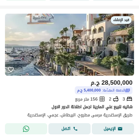
قيد الإنشاء
28,500,000
ج.م
الدفعة المقدّمة:
5,400,000 ج.م
3
2
156 متر مربع
شاليه للبيع علي المارينا اجمل اطلالة الدور الاول
طريق الإسكندرية مرسى مطروح، البيطاش، عجمي، الإسكندرية
اتصل
الإيميل