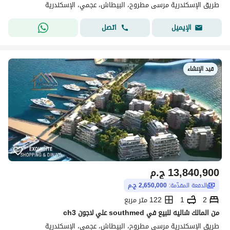
طريق الإسكندرية مرسى مطروح، البيطاش، عجمي، الإسكندرية
اتصل
الإيميل
قيد الإنشاء
13,840,900
ج.م
الدفعة المقدّمة:
2,650,000 ج.م
2
1
122 متر مربع
من المالك شاليه للبيع في southmed علي لاجون ch3
طريق الإسكندرية مرسى مطروح، البيطاش، عجمي، الإسكندرية