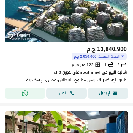
13,840,900
ج.م
الدفعة المقدّمة:
2,650,000 ج.م
2
1
122 متر مربع
شاليه للبيع في southmed علي لاجون ch3
طريق الإسكندرية مرسى مطروح، البيطاش، عجمي، الإسكندرية
اتصل
الإيميل