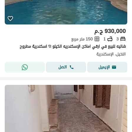
930,000
ج.م
3
1
150 متر مربع
شاليه للبيع في ارقي اماكن الإسكندريه الكيلو ٢١ اسكندرية مطروح
النخيل، الإسكندرية
اتصل
الإيميل