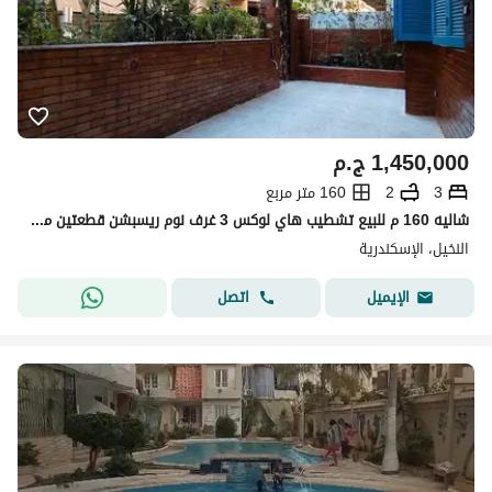
1,450,000
ج.م
3
2
160 متر مربع
شاليه 160 م للبيع تشطيب هاي لوكس 3 غرف نوم ريسبشن قطعتين مطبخ 2 حمام حمام سباحه خاص جنينه ترأس كبير بالاسكندريه العجمي الكيلو21 بشاطئ النخيل 5 نمره بحر بموقع متميز جدا
النخيل، الإسكندرية
اتصل
الإيميل