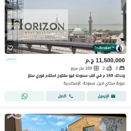
Tru
Broker
™
11,500,000
ج.م
3
2
169 متر مربع
وحدتك 169 م في قلب سموحه فيو مفتوح استلام فوري سنغ
عروبة سكاي لاين، سموحة، الإسكندرية
اتصل
الإيميل