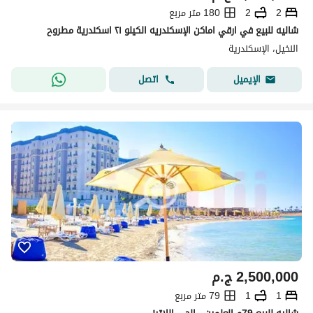
2
2
180 متر مربع
شاليه للبيع في ارقي اماكن الإسكندريه الكيلو ٢١ اسكندرية مطروح
النخيل، الإسكندرية
اتصل
الإيميل
2,500,000
ج.م
1
1
79 متر مربع