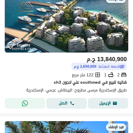
13,840,900
ج.م
الدفعة المقدّمة:
2,650,000 ج.م
2
1
122 متر مربع
شاليه للبيع في southmed علي لاجون ch3
طريق الإسكندرية مرسى مطروح، البيطاش، عجمي، الإسكندرية
اتصل
الإيميل
قيد الإنشاء