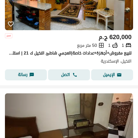
620,000
ج.م
1
1
50 متر مربع
للبيع مفروش+أجهزة+عدادات خاصة|العجمي شاطئ النخيل ك 21 | استلم واسكن
النخيل، الإسكندرية
اتصل
رسالة
الإيميل