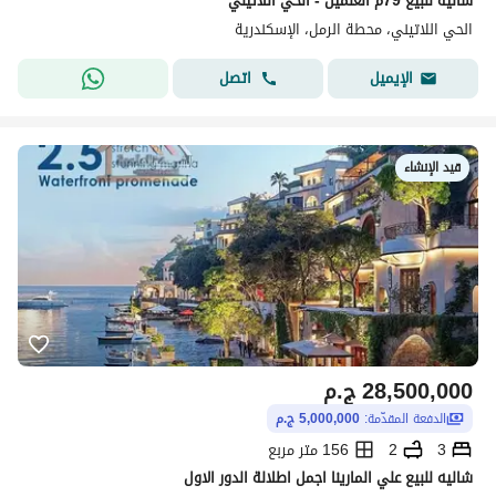
شاليه للبيع 79م العلمين - الحي اللاتيني
الحي اللاتيني، محطة الرمل، الإسكندرية
اتصل
الإيميل
قيد الإنشاء
28,500,000
ج.م
الدفعة المقدّمة:
5,000,000 ج.م
3
2
156 متر مربع
شاليه للبيع علي المارينا اجمل اطلالة الدور الاول