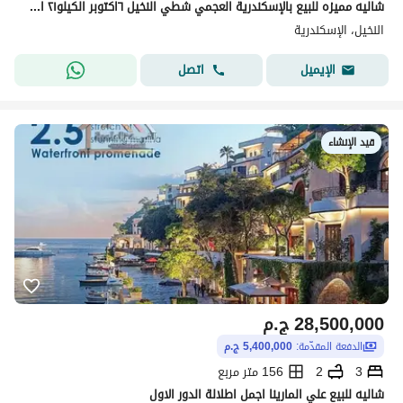
شاليه مميزه للبيع بالإسكندرية العجمي شطي النخيل ٦اكتوبر الكيلو٢١ اسكندرية مطروح
النخيل، الإسكندرية
اتصل
الإيميل
قيد الإنشاء
28,500,000
ج.م
الدفعة المقدّمة:
5,400,000 ج.م
3
2
156 متر مربع
شاليه للبيع علي المارينا اجمل اطلالة الدور الاول