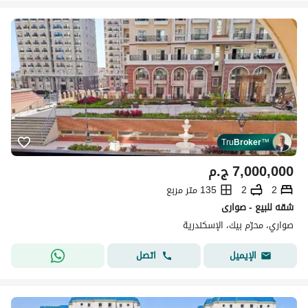
Tru
Broker
™
7,000,000
ج.م
2
2
135 متر مربع
شقه للبيع - صوارى
صواري، محرّم بيك، الإسكندرية
اتصل
الإيميل