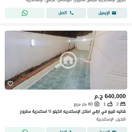
اتصل
الإيميل
640,000
ج.م
2
1
80 متر مربع
شاليه للبيع في ارقي اماكن الإسكندريه الكيلو ٢١ اسكندرية مطروح
النخيل، الإسكندرية