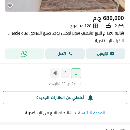
680,000
ج.م
2
1
120 متر مربع
شاليه 120 م للبيع تشطيب سوبر لوكس يوجد جميع المرافق مياه وكهرباء 2 نوم ريسبشن قطعتين مطبخ حمام ترأس جنينه بالإسكندرية العجمي الكيلو21 بشاطئ النخيل تالت نمره من البحر بموقع متميز جدا
النخيل، الإسكندرية
اتصل
الإيميل
2
1
1 - 24 من 29 شاليهات
أعلمني عن العقارات الجديدة
الصفحة الرئيسية
شاليهات للبيع في الإسكندرية