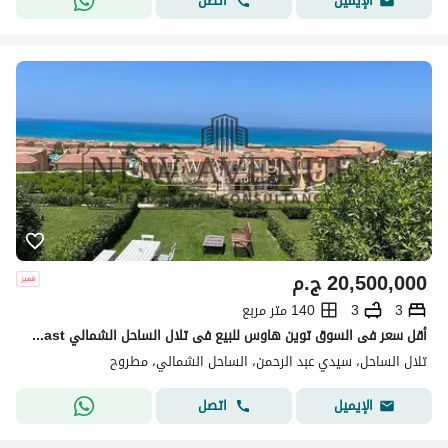
اتصل
الإيميل
20,500,000
ج.م
3
3
140 متر مربع
أقل سعر فى السوق توين هاوس للبيع فى تلال الساحل الشمالي Telal North Coast فى موقع متميز و فيو بانورامي على البحر نصف مفروشة بالتكييفات استلام فورى
تلال الساحل، سيدي عبد الرحمن، الساحل الشمالي، مطروح
اتصل
الإيميل