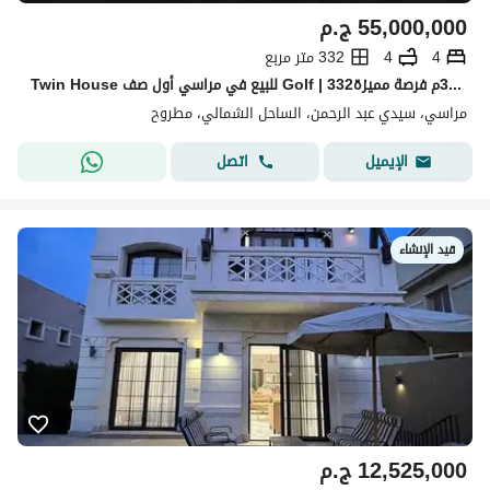
55,000,000
ج.م
4
4
332 متر مربع
Twin House للبيع في مراسي أول صف Golf | 332م + حديقة 303م فرصة مميزة Twin House في مراسي | Direct Golf View | 4 غرف
مراسي، سيدي عبد الرحمن، الساحل الشمالي، مطروح
اتصل
الإيميل
قيد الإنشاء
12,525,000
ج.م