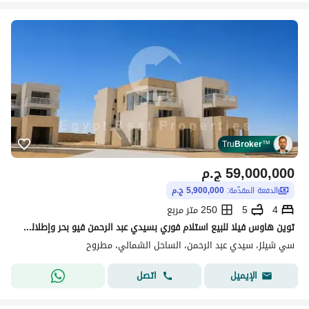
Tru
Broker
™
59,000,000
ج.م
الدفعة المقدّمة:
5,900,000 ج.م
4
5
250 متر مربع
توين هاوس فيلا للبيع استلام فوري بسيدي عبد الرحمن فيو بحر وإطلالة كاملة على البحر وخطوات للبحر مع تقسيط 8 سنين مريح
سي شيلز، سيدي عبد الرحمن، الساحل الشمالي، مطروح
اتصل
الإيميل