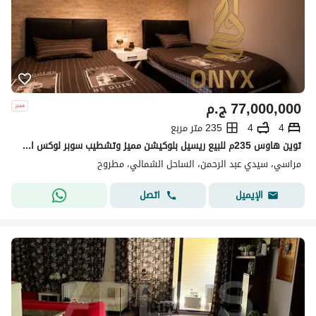
77,000,000
ج.م
4
4
235 متر مربع
توين هاوس 235م للبيع ريسيل بلوكيشن مميز وتشطيب سوبر لوكس استلام فوري في مراسي بلانكا بالساحل الشمالي - Marassi Blanca in North Coast
مراسي، سيدي عبد الرحمن، الساحل الشمالي، مطروح
اتصل
الإيميل