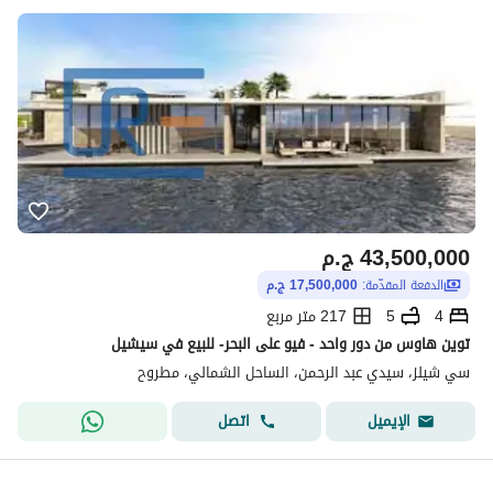
43,500,000
ج.م
الدفعة المقدّمة:
17,500,000 ج.م
4
5
217 متر مربع
توين هاوس من دور واحد - فيو على البحر- للبيع في سيشيل
سي شيلز، سيدي عبد الرحمن، الساحل الشمالي، مطروح
اتصل
الإيميل