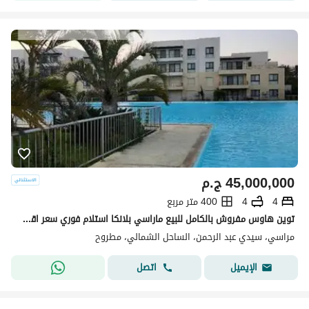
45,000,000
ج.م
4
4
400 متر مربع
توين هاوس مفروش بالكامل للبيع ماراسي بلانكا استلام فوري سعر اقل من سعر السوق Marassi blanca north coast
مراسي، سيدي عبد الرحمن، الساحل الشمالي، مطروح
اتصل
الإيميل