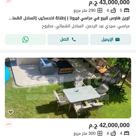
43,000,000
ج.م
5
4
290 متر مربع
توين هاوس للبيع في مراسي فيرونا | إطلالة لاندسكيب |الساحل الشمالي | سيدي عبدالرحمن
مراسي، سيدي عبد الرحمن، الساحل الشمالي، مطروح
اتصل
الإيميل
42,000,000
ج.م
4
4
300 متر مربع