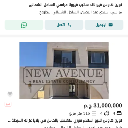
توين هاوس فيو لاند سكيب فيرونا مراسي الساحل الشمالى
مراسي، سيدي عبد الرحمن، الساحل الشمالي، مطروح
اتصل
الإيميل
31,000,000
ج.م
4
4
316 متر مربع
توين هاوس للبيع استلام فوري متشطب بالكامل في بلايا غزاله المرحلة الاولى الساحل الشمالي - Playa Ghazala Phase 1 North coast
بلايا، سيدي عبد الرحمن، الساحل الشمالي، مطروح