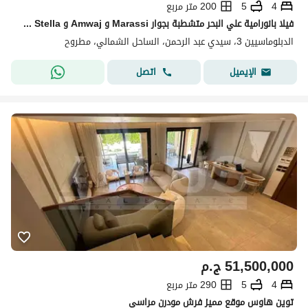
4
5
200 متر مربع
فيلا بانورامية علي البحر متشطبة بجوار Marassi و Amwaj و Stella سيدي عبد الرحمن الساحل الشمالي
الدبلوماسيين 3، سيدي عبد الرحمن، الساحل الشمالي، مطروح
اتصل
الإيميل
51,500,000
ج.م
4
5
290 متر مربع
توين هاوس موقع مميز فرش مودرن مراسي