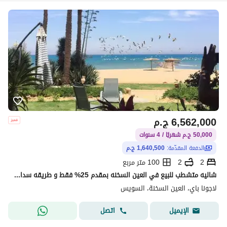
6,562,000
ج.م
50,000 ج.م شهريًا / 4 سنوات
الدفعة المقدّمة:
1,640,500 ج.م
2
2
100 متر مربع
شاليه متشطب للبيع في العين السخنه بمقدم 25% فقط و طريقه سداد مريحه
لاجونا باي، العين السخنة، السويس
اتصل
الإيميل