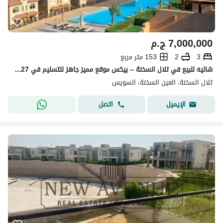
7,000,000
ج.م
3
2
153 متر مربع
شاليه للبيع في تلال السخنة – بيكس موقع مميز جاهز للتسليم في 4/2027 – تشطيب فاخر ومميز وبااقل سعر في السوق
تلال السخنة، العين السخنة، السويس
اتصل
الإيميل