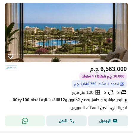
6,563,000
ج.م
30,000 ج.م شهريًا / 4 سنوات
الدفعة المقدّمة:
1,640,750 ج.م
2
2
100 متر مربع
ع البحر مباشره و جاهز بخصم 2مليون و812الف شاليه لقطه 100م+100م رووف للبيع في العين السخنه والقريه شغاله بالفعل والايجارات فيها طول السنه وبها اكبر ما
لاجونا باي، العين السخنة، السويس
اتصل
الإيميل