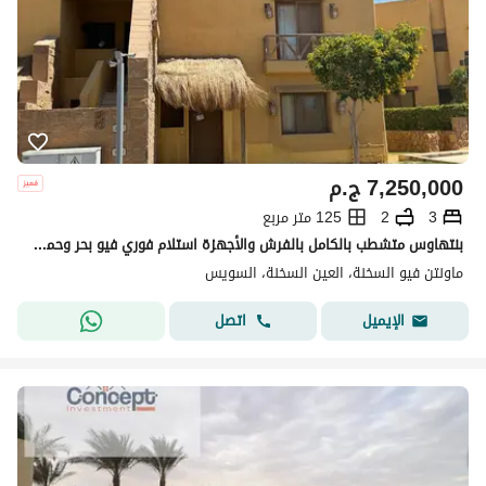
7,250,000
ج.م
3
2
125 متر مربع
بنتهاوس متشطب بالكامل بالفرش والأجهزة استلام فوري فيو بحر وحمام سباحة ريسيل في ماونتن فيو 1 العين السخنة MV 1 Ain Sokhnaبالقرب من طريق بورتو السخنة
ماونتن فيو السخنة، العين السخنة، السويس
اتصل
الإيميل