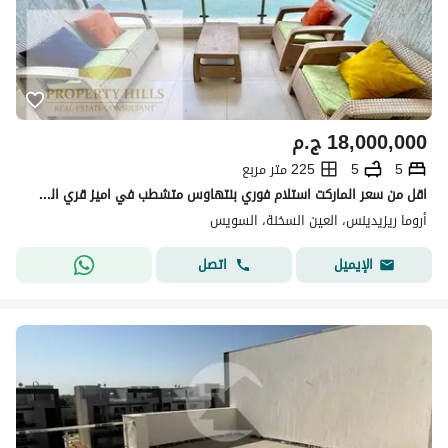
18,000,000
ج.م
5
5
225 متر مربع
اقل من سعر الماركت استلام فوري بنتهاوس متشطب في اميز قري السخنه 225متر لاجون فيو
أروما ريزيدينس، العين السخنة، السويس
اتصل
الإيميل