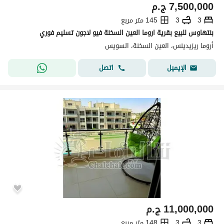
7,500,000
ج.م
3
3
145 متر مربع
بنتهاوس للبيع بقرية اروما العين السخنة فيو لاجون تسليم فوري
أروما ريزيدينس، العين السخنة، السويس
اتصل
الإيميل
11,000,000
ج.م
3
3
148 متر مربع