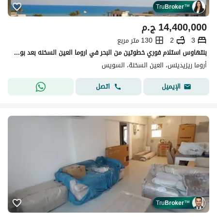
Tru
Broker
™
14,400,000
ج.م
3
2
130 متر مربع
بنتهاوس استلام فوري خطوتين من البحر في اروما العين السخنه بعد بوابات السخنه ب ١٠ دقائق استلام فوري - اروما - العين السخنه
أروما ريزيدينس، العين السخنة، السويس
اتصل
الإيميل
Tru
Broker
™