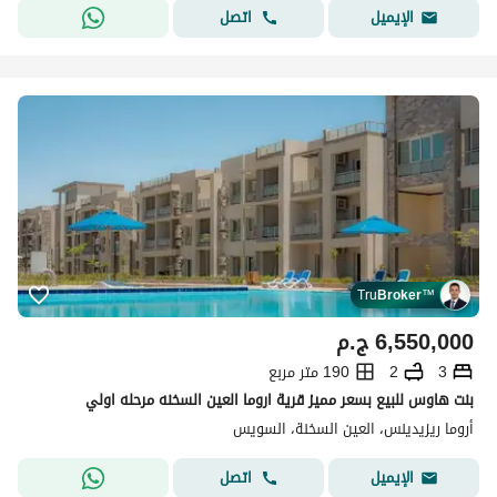
اتصل
الإيميل
Tru
Broker
™
6,550,000
ج.م
3
2
190 متر مربع
بنت هاوس للبيع بسعر مميز قرية اروما العين السخنه مرحله اولي
أروما ريزيدينس، العين السخنة، السويس
اتصل
الإيميل