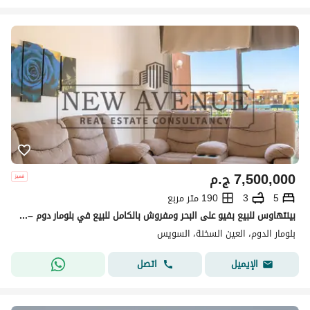
7,500,000
ج.م
5
3
190 متر مربع
بينتهاوس للبيع بفيو على البحر ومفروش بالكامل للبيع في بلومار دوم – العين السخنه - استلام فورى -blumar Dome
بلومار الدوم، العين السخنة، السويس
اتصل
الإيميل