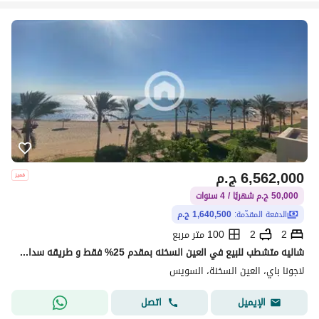
6,562,000
ج.م
50,000 ج.م شهريًا / 4 سنوات
الدفعة المقدّمة:
1,640,500 ج.م
2
2
100 متر مربع
شاليه متشطب للبيع في العين السخنه بمقدم 25% فقط و طريقه سداد مريحه
لاجونا باي، العين السخنة، السويس
اتصل
الإيميل