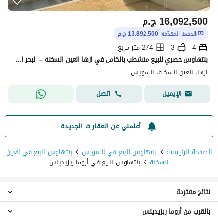
16,092,500
ج.م
الدفعة المقدّمة:
13,892,500 ج.م
4
3
274 متر مربع
بنتهاوس حصري للبيع متشطب بالكامل في ازها العين السخنه – البحر الأحمر بإطلالة مباشرة على اللاجون
ازها، العين السخنة، السويس
اتصل
الإيميل
أعلمني عن العقارات الجديدة
الصفحة الرئيسية
بنتهاوس للبيع في السويس
بنتهاوس للبيع في العين
السخنة
بنتهاوس للبيع في أروما ريزيدينس
نتائج مقترحة
بالقرب من أروما ريزيدينس
بنتهاوس 2 غرفة نوم للبيع في أروما ريزيدينس