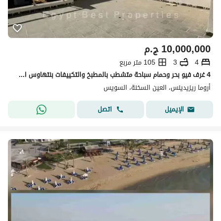
10,000,000
ج.م
4
3
105 متر مربع
4 غرف فيو بحر وحمام سباحة متشطب بالمطبخ والتكييفات بنتهاوس استلام فوري للبيع في اروما العين السخنة
أروما ريزيدينس، العين السخنة، السويس
اتصل
الإيميل