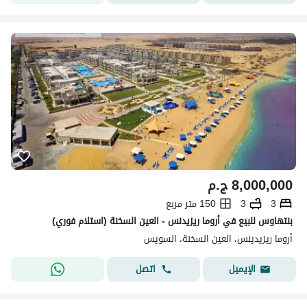
8,000,000
ج.م
3
3
150 متر مربع
بنتهاوس للبيع في أروما ريزيدنس - العين السخنة (استلام فوري)
أروما ريزيدينس، العين السخنة، السويس
اتصل
الإيميل