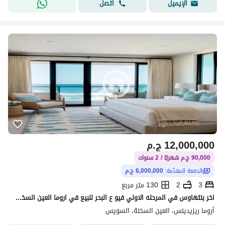
اتصل
الإيميل
12,000,000
ج.م
90,000 ج.م شهريًا / 2 سنوات
الدفعة المقدّمة:
6,000,000 ج.م
3
2
130 متر مربع
اخر بنتهاوس في المرحله الاولي فيو ع البحر للبيع في اروما العين السخنه متشطب سوبر لوكس بالتكيفات+ الغاز 130م+65م رووف
أروما ريزيدينس، العين السخنة، السويس