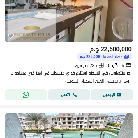
22,500,000
ج.م
الدفعة المقدّمة:
225,000 ج.م
5
5
225 متر مربع
اخر ببنتهاوس في السخنه استلام فوري متشطب في اميز قري مساحه واسعه جدا 225متر لاجون فيو بالتقسيط
أروما ريزيدينس، العين السخنة، السويس
اتصل
الإيميل