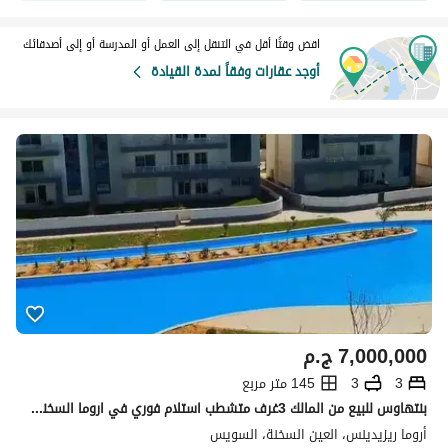
اقض وقتًا أقل في التنقل إلى العمل أو المدرسة أو إلى أصدقائك
أوجد عقارات وفقاً لمدة القيادة
7,000,000
ج.م
3
3
145 متر مربع
بنتهاوس للبيع من المالك 3غرف متشطب استلام فوري في اروما السخنة aroma alsokhna
أروما ريزيدينس، العين السخنة، السويس