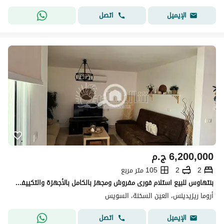
اتصل
الإيميل
6,200,000
ج.م
2
2
105 متر مربع
بنتهاوس للبيع استلام فورى مفروش ومجهز بالكامل بالأجهزة والتكييفات– قرية أروما – العين السخنة
أروما ريزيدينس، العين السخنة، السويس
اتصل
الإيميل