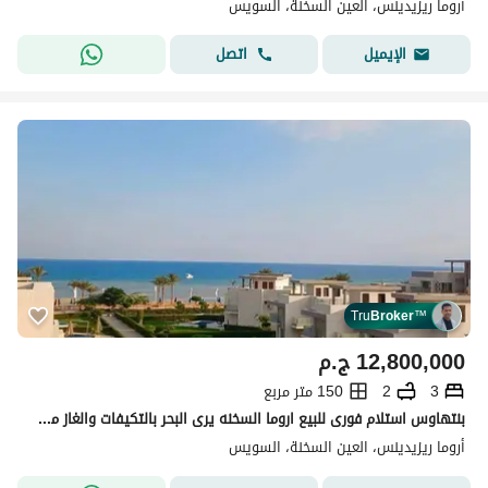
أروما ريزيدينس، العين السخنة، السويس
اتصل
الإيميل
Tru
Broker
™
12,800,000
ج.م
3
2
150 متر مربع
بنتهاوس استلام فورى للبيع اروما السخنه يرى البحر بالتكيفات والغاز من الشركة مباشرة
أروما ريزيدينس، العين السخنة، السويس