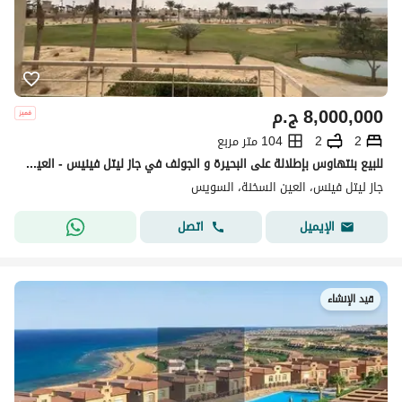
8,000,000
ج.م
2
2
104 متر مربع
للبيع بنتهاوس بإطلالة على البحيرة و الجولف في جاز ليتل فينيس - العين السخنة
جاز ليتل فينس، العين السخنة، السويس
اتصل
الإيميل
قيد الإنشاء