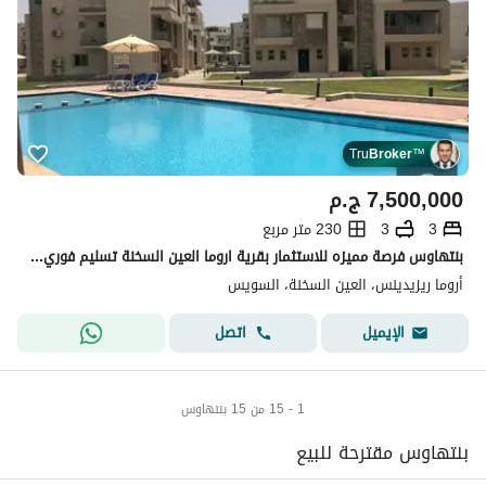
Tru
Broker
™
7,500,000
ج.م
3
3
230 متر مربع
بنتهاوس فرصة مميزه للاستثمار بقرية اروما العين السخنة تسليم فوري بالفرش والاجهزه والتكييفات جميع الخدمات متسلمه مسجد فندق منطقة مطاعم وكافيهات عيادة س
أروما ريزيدينس، العين السخنة، السويس
اتصل
الإيميل
1 - 15 من 15 بنتهاوس
بنتهاوس مقترحة للبيع