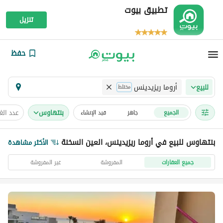
تطبيق بيوت
تنزيل
حفظ
أروما ريزيدينس
للبيع
مختلط
بنتهاوس
عدد ال
الجميع
جاهز
قيد الإنشاء
بنتهاوس للبيع في أروما ريزيدينس، العين السخنة
الأكثر مشاهدة
جميع العقارات
المفروشة
غير المفروشة