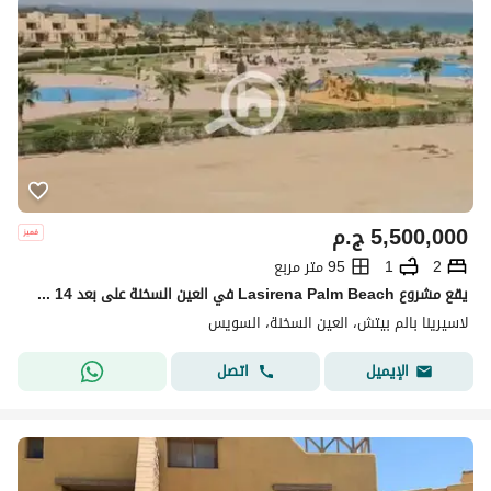
5,500,000
ج.م
2
1
95 متر مربع
يقع مشروع Lasirena Palm Beach في العين السخنة على بعد 14 كم من بوابات العين السخنة طريق السويس. :
لاسيرينا بالم بيتش، العين السخنة، السويس
اتصل
الإيميل