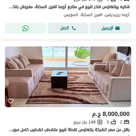
شاليه بينتهاوس فاخر للبيع في منتجع أروما العين السخنة، مفروش بالكامل بالأجهزة والتكييفات، تراس واسع، بإطلالة على كريستال لاجون، واستلام فوري بسعر مميز
أروما ريزيدينس، العين السخنة، السويس
اتصل
الإيميل
8,000,000
ج.م
2
3
148 متر مربع
باقل من سعر الشركة بنتهاوس لقطة للبيع متشطب تشطيب كامل سوبر لوكس دايركت علي اللاجون في قرية اروما - العين السخنة