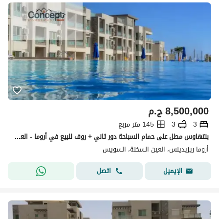
8,500,000
ج.م
3
3
145 متر مربع
بنتهاوس مطل على حمام السباحة دور ثاني + روف للبيع في أروما - العين السخنة
أروما ريزيدينس، العين السخنة، السويس
اتصل
الإيميل