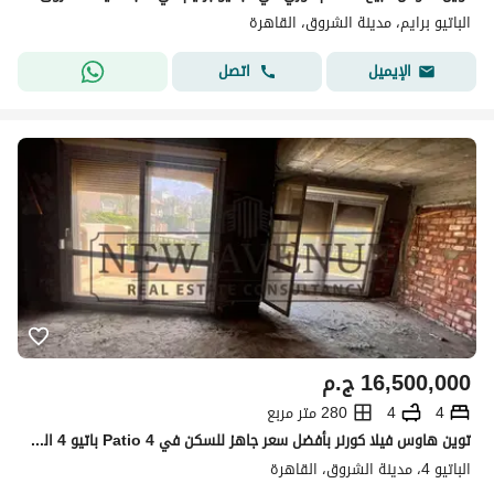
الباتيو برايم، مدينة الشروق، القاهرة
اتصل
الإيميل
16,500,000
ج.م
4
4
280 متر مربع
توين هاوس فيلا كورنر بأفضل سعر جاهز للسكن في Patio 4 باتيو 4 الشروق من لافيستا بدون تشطيب موقع مميز
الباتيو 4، مدينة الشروق، القاهرة