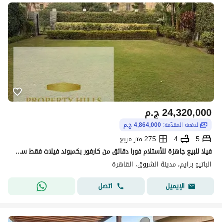
24,320,000
ج.م
الدفعة المقدّمة:
4,864,000 ج.م
5
4
275 متر مربع
فيلا للبيع جاهزة للأستلام فورا دقائق من كارفور بكمبوند فيلات فقط ساكن بالفعل
الباتيو برايم، مدينة الشروق، القاهرة
اتصل
الإيميل