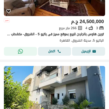
24,500,000
ج.م
3
4
266 متر مربع
توين هاوس بالجاردن للبيع بموقع مميز فى باتيو 5 - الشروق- متشطب بالكامل بالتكييفات - El Patio 5
الباتيو 5، مدينة الشروق، القاهرة
اتصل
الإيميل