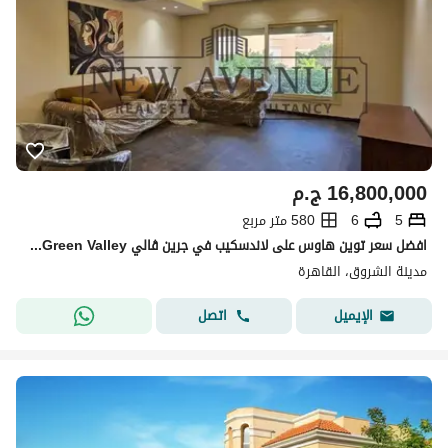
16,800,000
ج.م
5
6
580 متر مربع
افضل سعر توين هاوس على لاندسكيب في جرين ڤالي Green Valley - الشروق
مدينة الشروق، القاهرة
اتصل
الإيميل