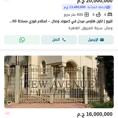
20,000,000
ج.م
الدفعة المقدّمة:
13,400,000 ج.م
4
4
400 متر مربع
للبيع | تاون هاوس ميدل في كمبوند وصال – استلام فوري مساحة 400 متر
وصال، مدينة الشروق، القاهرة
اتصل
الإيميل
16,000,000
ج.م