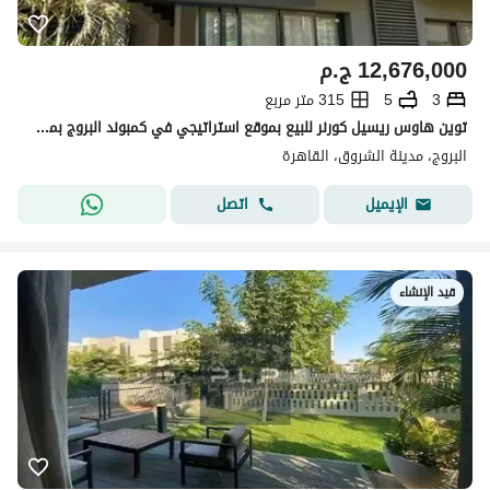
12,676,000
ج.م
3
5
315 متر مربع
توين هاوس ريسيل كورنر للبيع بموقع استراتيجي في كمبوند البروج بمدينة الشروق امام المركز الطبي العالمي
البروج، مدينة الشروق، القاهرة
اتصل
الإيميل
قيد الإنشاء