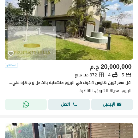
20,000,000
ج.م
5
4
372 متر مربع
افل سعر توين هاوس 4 غرف في البروج متشطبه بالكامل و جاهزه علي السكن بفيو مفنوح علي اللاند سكيب بالتقسيط
البروج، مدينة الشروق، القاهرة
اتصل
الإيميل