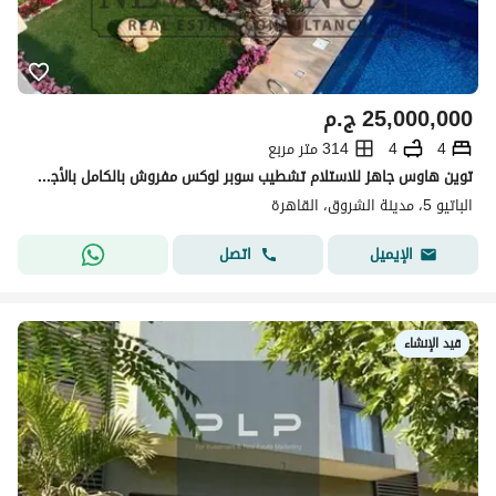
25,000,000
ج.م
4
4
314 متر مربع
توين هاوس جاهز للاستلام تشطيب سوبر لوكس مفروش بالكامل بالأجهزه والتكييفات وحمام سباحه خاص فى El patio 5
الباتيو 5، مدينة الشروق، القاهرة
اتصل
الإيميل
قيد الإنشاء