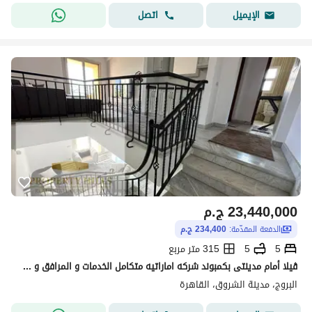
اتصل
الإيميل
23,440,000
ج.م
الدفعة المقدّمة:
234,400 ج.م
5
5
315 متر مربع
ڤيلا أمام مدينتى بكمبوند شركه اماراتيه متكامل الخدمات و المرافق و متاح بيعها كاش بخصم 20% كاش و متاح التقسيط ب 0% مقدم
البروج، مدينة الشروق، القاهرة