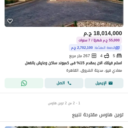
18,014,000
ج.م
55,000 ج.م شهريًا / 7 سنوات
الدفعة المقدّمة:
2,702,100 ج.م
5
4
267 متر مربع
استم فيلتك الان بمقدم 15% فى كمبوند ساكن وعايش بالفعل
معادي فيو، مدينة الشروق، القاهرة
اتصل
الإيميل
1 - 2 من 2 توين هاوس
توين هاوس مقترحة للبيع