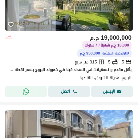
19,000,000
ج.م
10,000 ج.م شهريًا / 7 سنوات
الدفعة المقدّمة:
950,000 ج.م
5
5
315 متر مربع
بأقل مقدم و تسهيلات في السداد فيلا في كمبوند البروج بسعر لقطه متاح معاينه
البروج، مدينة الشروق، القاهرة
اتصل
الإيميل