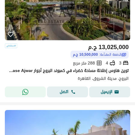
13,025,000
ج.م
الدفعة المقدّمة:
10,500,000 ج.م
3
4
288 متر مربع
توين هاوس إطلالة مساحة خضراء في كمبوند البروج أجوار al barouj phase Ajwar
البروج، مدينة الشروق، القاهرة
اتصل
الإيميل