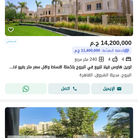
14,200,000
ج.م
الدفعة المقدّمة:
11,400,000 ج.م
4
4
240 متر مربع
توين هاوس فيلا للبيع في البروج بتكملة اقساط واقل سعر متر بفيو لاند سكيب
البروج، مدينة الشروق، القاهرة
اتصل
الإيميل