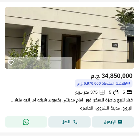
34,850,000
ج.م
الدفعة المقدّمة:
6,970,000 ج.م
5
5
375 متر مربع
فيلا للبيع جاهزة للسكن فورا امام مدينتى بكمبوند شركه اماراتيه متشطبه بالكامل عالمعاينه
البروج، مدينة الشروق، القاهرة
اتصل
الإيميل