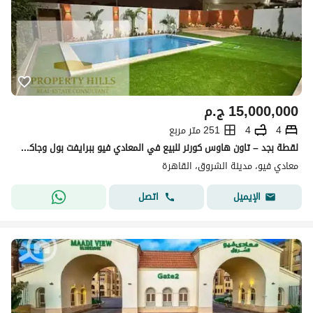
15,000,000
ج.م
4
4
251 متر مربع
لقطة بجد – تاون هاوس كورنر للبيع في المعادي فيو ببرايفت بول وجاكوزي وسعر كسر سوق - الشروق - القاهرة الجديدة
معادي فيو، مدينة الشروق، القاهرة
اتصل
الإيميل