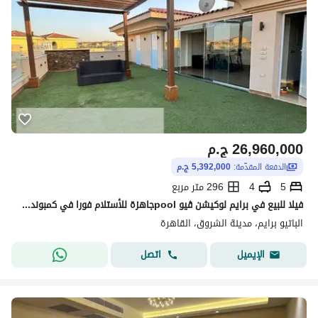
26,960,000
ج.م
الدفعة المقدّمة:
5,392,000 ج.م
5
4
296 متر مربع
فيلا للبيع في برايم لوكيشن ڤيو poolجاهزة للأستلام فورا في كمبوند فيلات فقط ساكن بالفعل بمربع الوزراء
الباتيو برايم، مدينة الشروق، القاهرة
اتصل
الإيميل