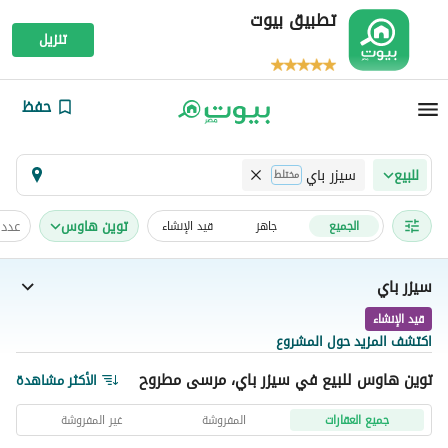
تطبيق بيوت
تنزيل
حفظ
سيزر باي
للبيع
مختلط
توين هاوس
عدد 
الجميع
جاهز
قيد الإنشاء
سيزر باي
قيد الإنشاء
اكتشف المزيد حول المشروع
توين هاوس للبيع في سيزر باي، مرسى مطروح
الأكثر مشاهدة
جميع العقارات
المفروشة
غير المفروشة