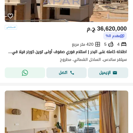
36,620,000
ج.م
مقدم 0%
4
5
420 متر مربع
اطلاله كامله على البحر | استلام فوري صفوف أولى توين كورنر فيلا في لوكيشن مميز بحري! في سيلفر سانس اورا سيدي حنيش / راس الحكمه / الساحل الشمالي
سيلفر ساندس، الساحل الشمالي، مطروح
اتصل
الإيميل