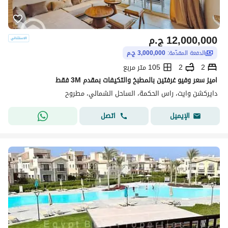
12,000,000
ج.م
الدفعة المقدّمة:
3,000,000 ج.م
2
2
105 متر مربع
اميز سعر وفيو غرفتين بالمطبخ والتكيفات بمقدم 3M فقط
دايركشن وايت، راس الحكمة، الساحل الشمالي، مطروح
اتصل
الإيميل