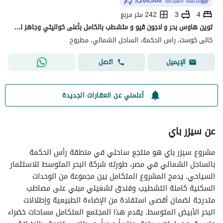
الدفعة المقدّمة:
5,200,000 ج.م
4
3
242 متر مربع
توين هاوس بحر و لاجون ڤيو و متشطب بالكامل بأعلى كواليتي وجاهز للاستلام والمعاينة فورا من كالي كوست
كالى كوست، راس الحكمة، الساحل الشمالي، مطروح
اتصل
الإيميل
أعلمني عن العقارات الجديدة
عن سيزر باي
مشروع سيزر باي هو منتجع ساحلي في منطقة رأس الحكمة
بالساحل الشمالي في مصر، طورته شركة البحر المتوسط للاستثمار
السياحي. يدمج المشروع المتكامل بين مجموعة من الوحدات
السكنية كاملة التشطيب وفندق تشغيلي مبني على مصاطب
متدرجة لضمان أقصى استفادة من الإضاءة الطبيعية وإطلالات
البحر الأبيض المتوسط. يقدم هذا المجتمع المتكامل مساحات خضراء