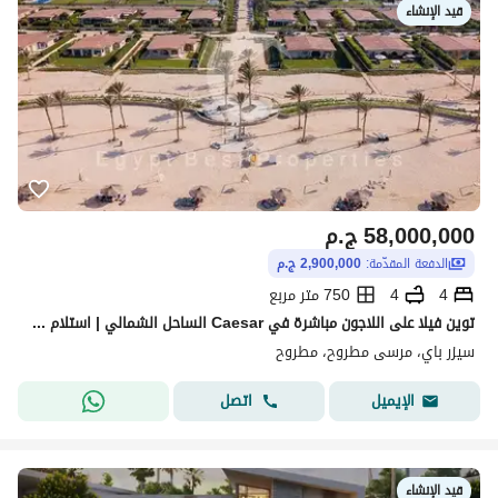
قيد الإنشاء
58,000,000
ج.م
الدفعة المقدّمة:
2,900,000 ج.م
4
4
750 متر مربع
توين فيلا على اللاجون مباشرة في Caesar الساحل الشمالي | استلام خلال سنة | رأس الحكمة قريبه من البحر
سيزر باي، مرسى مطروح، مطروح
اتصل
الإيميل
قيد الإنشاء