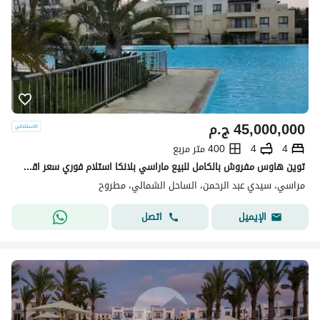
45,000,000
ج.م
4
4
400 متر مربع
توين هاوس مفروش بالكامل للبيع ماراسي بلانكا استلام فوري سعر اقل من سعر السوق Marassi blanca north coast
مراسي، سيدي عبد الرحمن، الساحل الشمالي، مطروح
اتصل
الإيميل