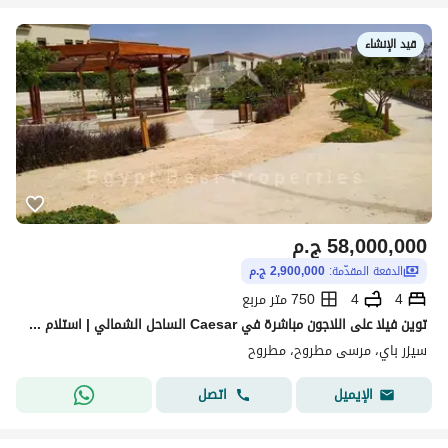
قيد الإنشاء
58,000,000
ج.م
الدفعة المقدّمة:
2,900,000 ج.م
4
4
750 متر مربع
توين فيلا على اللاجون مباشرة في Caesar الساحل الشمالي | استلام خلال سنة | رأس الحكمة قريبه من البحر
سيزر باي، مرسى مطروح، مطروح
اتصل
الإيميل