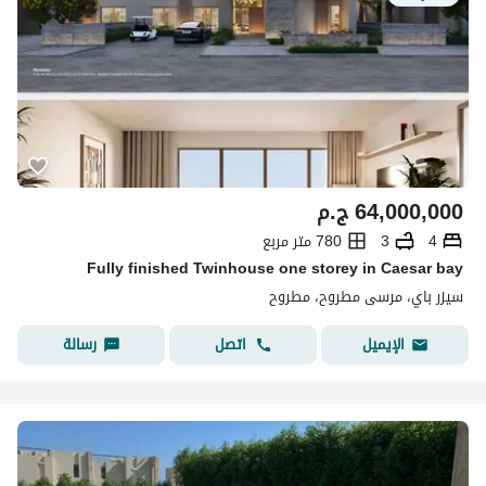
64,000,000
ج.م
4
3
780 متر مربع
Fully finished Twinhouse one storey in Caesar bay
سيزر باي، مرسى مطروح، مطروح
اتصل
رسالة
الإيميل