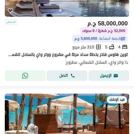
58,000,000
ج.م
52,000 ج.م شهريًا / 8 سنوات
الدفعة المقدّمة:
5,800,000 ج.م
4
5
310 متر مربع
توين هاوس فاخر بخطة سداد مرنة في مشروع ووتر واي بالساحل الشمالي موقع متميز Phase 2 Waterway North Coast
ذا واتر واي، الساحل الشمالي، مطروح
اتصل
الإيميل
قيد الإنشاء