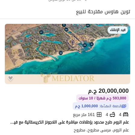
توين هاوس مقترحة للبيع
قيد الإنشاء
20,000,000
ج.م
593,000 ج.م شهريًا / 10 سنوات
الدفعة المقدّمة:
1,000,000 ج.م
4
4
161 متر مربع
علم الروم طرح محدود بإطلالات مباشرة على اللاجونز الكريستالية مع فيو مميز يضمن أعلى قيمة استثمارية داخل واحدة من أقوى مدن الساحل الشمالي الجديدة
علم الروم، مرسى مطروح، مطروح