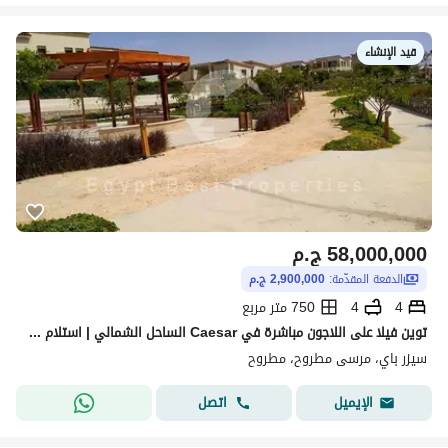
قيد الإنشاء
58,000,000
ج.م
الدفعة المقدّمة:
2,900,000 ج.م
4
4
750 متر مربع
توين فيلا على اللاجون مباشرة في Caesar الساحل الشمالي | استلام خلال سنة | رأس الحكمة قريبه من البحر
سيزر باي، مرسى مطروح، مطروح
اتصل
الإيميل