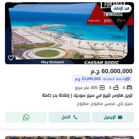
قيد الإنشاء
60,000,000
ج.م
الدفعة المقدّمة:
33,000,000 ج.م
4
4
305 متر مربع
توين هاوس للبيع في سيزر سوديك | إطلالة بحر كاملة
سيزر باي، مرسى مطروح، مطروح
اتصل
الإيميل