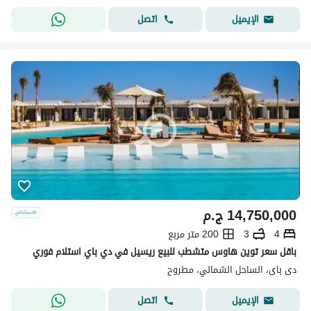
اتصل
الإيميل
14,750,000
ج.م
4
3
200 متر مربع
باقل سعر توين هاوس متشطب للبيع ريسيل في دي باي استلام فوري
دى باى، الساحل الشمالي، مطروح
اتصل
الإيميل