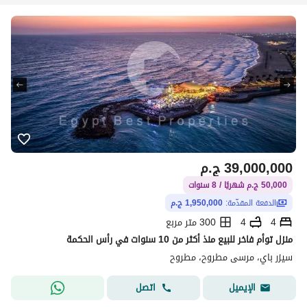
39,000,000
ج.م
50,000 ج.م شهريًا / 8 سنوات
الدفعة المقدّمة:
1,950,000 ج.م
4
4
300 متر مربع
منزل توأم فاخر للبيع منذ أكثر من 10 سنوات في رأس الحكمة
سيزر باي، مرسى مطروح، مطروح
اتصل
الإيميل