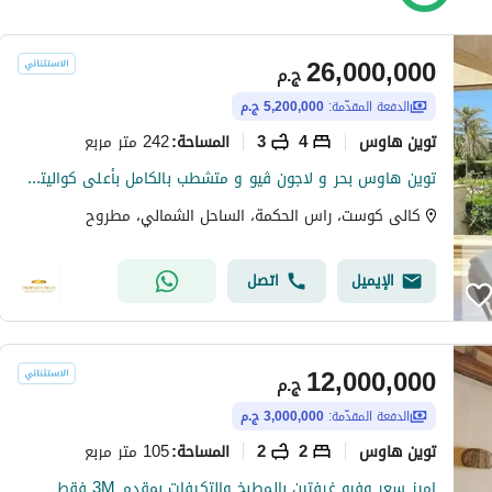
26,000,000
ج.م
الدفعة المقدّمة:
5,200,000 ج.م
توين هاوس
4
3
242 متر مربع
المساحة
:
توين هاوس بحر و لاجون ڤيو و متشطب بالكامل بأعلى كواليتي وجاهز للاستلام والمعاينة فورا من كالي كوست
كالى كوست، راس الحكمة، الساحل الشمالي، مطروح
الإيميل
اتصل
12,000,000
ج.م
الدفعة المقدّمة:
3,000,000 ج.م
توين هاوس
2
2
105 متر مربع
المساحة
:
اميز سعر وفيو غرفتين بالمطبخ والتكيفات بمقدم 3M فقط