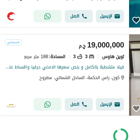
الإيميل
اتصل
19,000,000
ج.م
توين هاوس
3
3
188 متر مربع
المساحة
:
فيلا متشطبة بالكامل و بنص سعرها الاصلي حرفيا واقساط على اطول فترة للبيع في كون راس الحكمة بجوار فوكا باي
كون، راس الحكمة، الساحل الشمالي، مطروح
الإيميل
اتصل