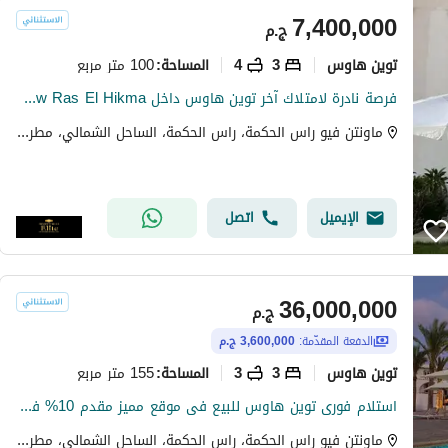
7,400,000
ج.م
توين هاوس
3
4
100 متر مربع
المساحة
:
فرصة نادرة لامتلاك آخر توين هاوس داخل Mountain View Ras El Hikma بإطلالة بحريه مميزه
ماونتن فيو راس الحكمة، راس الحكمة، الساحل الشمالي، مطروح
الإيميل
اتصل
36,000,000
ج.م
الدفعة المقدّمة:
3,600,000 ج.م
توين هاوس
3
3
155 متر مربع
المساحة
:
استلام فورى توين هاوس للبيع فى موقع مميز مقدم 10% فقط باطلاله بحر فى ماونتن فيو راس الحكمه فى الساحل الشمالى
ماونتن فيو راس الحكمة، راس الحكمة، الساحل الشمالي، مطروح