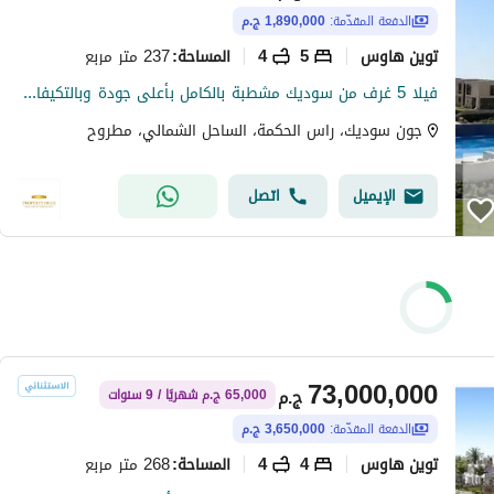
الدفعة المقدّمة:
1,890,000 ج.م
توين هاوس
5
4
237 متر مربع
المساحة
:
فيلا 5 غرف من سوديك مشطبة بالكامل بأعلى جودة وبالتكيفات وجاهزة للسكن والمعاينة فورا من النهارده
جون سوديك، راس الحكمة، الساحل الشمالي، مطروح
الإيميل
اتصل
73,000,000
ج.م
65,000 ج.م شهريًا / 9 سنوات
الدفعة المقدّمة:
3,650,000 ج.م
توين هاوس
4
4
268 متر مربع
المساحة
: