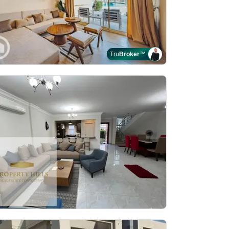
Tru
Broker
™