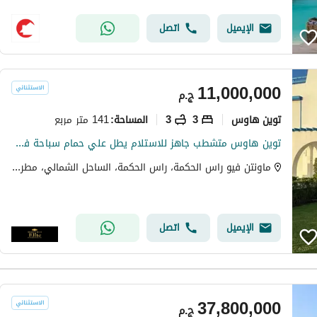
الإيميل
اتصل
11,000,000
ج.م
توين هاوس
3
3
141 متر مربع
المساحة
:
توين هاوس متشطب جاهز للاستلام يطل علي حمام سباحة في اميز مناطق راس الحكمة
ماونتن فيو راس الحكمة، راس الحكمة، الساحل الشمالي، مطروح
الإيميل
اتصل
37,800,000
ج.م