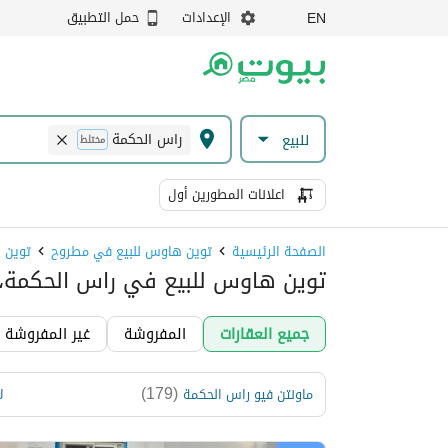
الإعدادات
حمل التطبيق
EN
راس الحكمة
للبيع
مختلط
اعلانات المطورين أول
الصفحة الرئيسية
توين هاوس للبيع في مطروح
توين 
توين هاوس للبيع في راس الحكمة،
جميع العقارات
المفروشة
غير المفروشة
)
179
(
ماونتن فيو راس الحكمة
ل