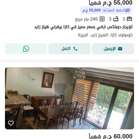
55,000
ج.م
شهرياً
الدفعة المقدّمة:
55,000 ج.م
3
3
245 متر مربع
للإيجار دوبلكس ارضي بسعر مميز في كازا بيفرلي هيلز زايد
كومباوند كازا، الشيخ زايد، الجيزة
اتصل
الإيميل
60,000
ج.م
شهرياً