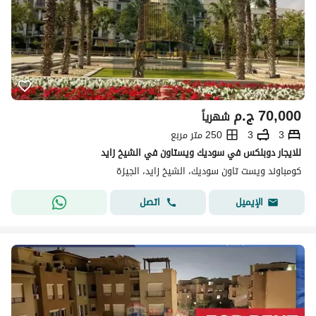
70,000
ج.م
شهرياً
3
3
250 متر مربع
للايجار دوبلكس في سوديك ويستاون في الشيخ زايد
كومباوند ويست تاون سوديك، الشيخ زايد، الجيزة
اتصل
الإيميل