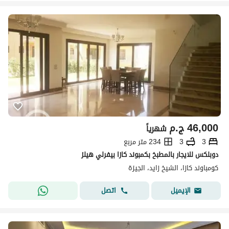
46,000
ج.م
شهرياً
3
3
234 متر مربع
دوبلكس للايجار بالمطبخ بكمبوند كازا بيفرلي هيلز
كومباوند كازا، الشيخ زايد، الجيزة
اتصل
الإيميل