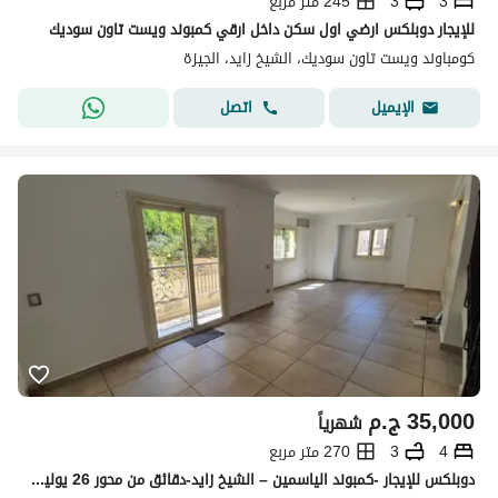
3
3
245 متر مربع
للإيجار دوبلكس ارضي اول سكن داخل ارقي كمبوند ويست تاون سوديك
كومباوند ويست تاون سوديك، الشيخ زايد، الجيزة
اتصل
الإيميل
35,000
ج.م
شهرياً
4
3
270 متر مربع
دوبلكس للإيجار -كمبوند الياسمين – الشيخ زايد-دقائق من محور 26 يوليو ووصلة دهشور. • قريب من أركان بلازا وبارك ستريت وهايبر وان.