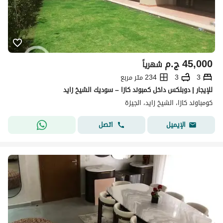
45,000
ج.م
شهرياً
3
3
234 متر مربع
للإيجار | دوبلكس داخل كمبوند كازا – سوديك الشيخ زايد
كومباوند كازا، الشيخ زايد، الجيزة
اتصل
الإيميل