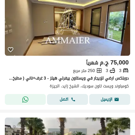
75,000
ج.م
شهرياً
3
3
250 متر مربع
دوبلكس ارضي للإيجار في ويستاون بيفرلي هيلز - 3 غرف+ناني ( مطبخ بالاجهزة + تكييفات + دريسينج )
كومباوند ويست تاون سوديك، الشيخ زايد، الجيزة
اتصل
الإيميل