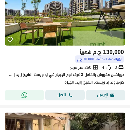
130,000
ج.م
شهرياً
الدفعة المقدّمة:
30,000 ج.م
3
4
250 متر مربع
دوبلكس مفروش بالكامل 3 غرف نوم للإيجار في زد ويست الشيخ زايد | ماينت هوسبيتاليتي (MYNT Hospitality)
كومباوند زد ويست، الشيخ زايد، الجيزة
اتصل
الإيميل