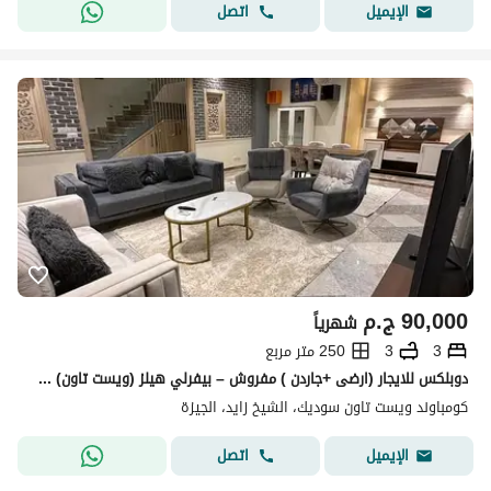
اتصل
الإيميل
90,000
ج.م
شهرياً
3
3
250 متر مربع
دوبلكس للايجار (ارضى +جاردن ) مفروش – بيفرلي هيلز (ويست تاون) Westown– الشيخ زايد -على وصلة دهشور، على بُعد دقائق من محور 26 يوليو
كومباوند ويست تاون سوديك، الشيخ زايد، الجيزة
اتصل
الإيميل