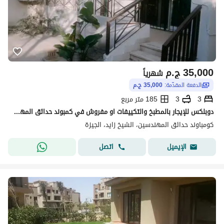
35,000
ج.م
شهرياً
الدفعة المقدّمة:
35,000 ج.م
3
3
185 متر مربع
دوبلكس للإيجار بالمطبخ والتكييفات او مفروش في كمبوند حدائق المهندسين مدد طويلة اقل مدة سنة امام سعودي ماركت بمدينة الشيخ زايد
كومباوند حدائق المهندسين، الشيخ زايد، الجيزة
اتصل
الإيميل