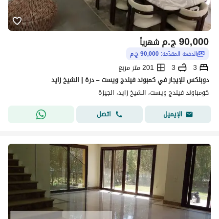
90,000
ج.م
شهرياً
الدفعة المقدّمة:
90,000 ج.م
3
3
201 متر مربع
دوبلكس للإيجار في كمبوند فيلدج ويست – درة | الشيخ زايد
كومباوند فيلدج ويست، الشيخ زايد، الجيزة
اتصل
الإيميل