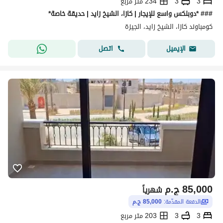
3
3
234 متر مربع
### *دوبلكس واسع للإيجار | كازا، الشيخ زايد | حديقة خاصة*
كومباوند كازا، الشيخ زايد، الجيزة
اتصل
الإيميل
85,000
ج.م
شهرياً
الدفعة المقدّمة:
85,000 ج.م
3
3
203 متر مربع