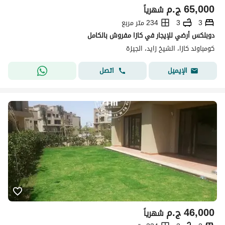
65,000
ج.م
شهرياً
3
3
234 متر مربع
دوبلكس أرضي للإيجار في كازا مفروش بالكامل
كومباوند كازا، الشيخ زايد، الجيزة
اتصل
الإيميل
46,000
ج.م
شهرياً