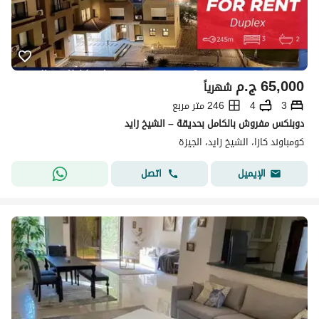
65,000
ج.م
شهرياً
3
4
246 متر مربع
دوبلكس مفروش بالكامل بحديقة – الشيخ زايد
كومباوند كازا، الشيخ زايد، الجيزة
اتصل
الإيميل