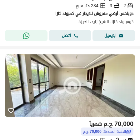
2
3
234 متر مربع
دوبلكس أرضي مفروش للايجار في كمبوند كازا
كومباوند كازا، الشيخ زايد، الجيزة
اتصل
الإيميل
70,000
ج.م
شهرياً
الدفعة المقدّمة:
70,000 ج.م