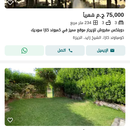
75,000
ج.م
شهرياً
3
3
234 متر مربع
دوبلكس مفروش للإيجار موقع مميز في كمبوند كازا سوديك
كومباوند كازا، الشيخ زايد، الجيزة
اتصل
الإيميل