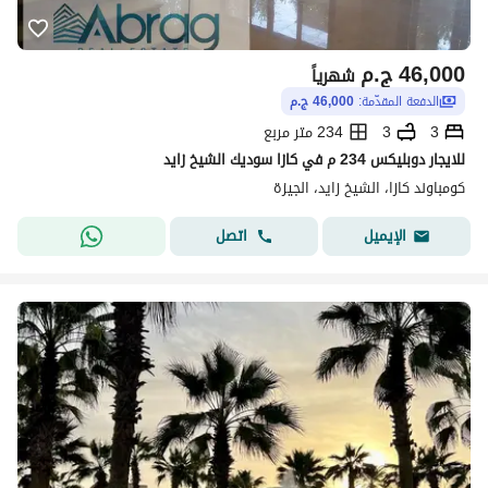
46,000
ج.م
شهرياً
الدفعة المقدّمة:
46,000 ج.م
3
3
234 متر مربع
للايجار دوبليكس 234 م في كازا سوديك الشيخ زايد
كومباوند كازا، الشيخ زايد، الجيزة
اتصل
الإيميل