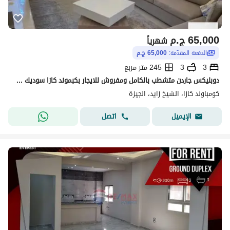
65,000
ج.م
شهرياً
الدفعة المقدّمة:
65,000 ج.م
3
3
245 متر مربع
دوبليكس جاردن متشطب بالكامل ومفروش للايجار بكبموند كازا سوديك ويست الشيخ زايد Duplex fully furnished for rent in Casa SODIC west Zayed city
كومباوند كازا، الشيخ زايد، الجيزة
اتصل
الإيميل