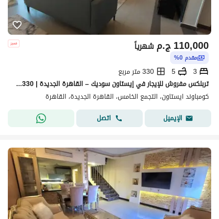
110,000
ج.م
شهرياً
مقدم 0%
3
5
330 متر مربع
تربلكس مفروش للإيجار في إيستاون سوديك – القاهرة الجديدة | 330م | 3 غرف + غرفة ناني
كومباوند ايستاون، التجمع الخامس، القاهرة الجديدة، القاهرة
اتصل
الإيميل