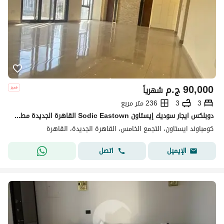
90,000
ج.م
شهرياً
3
3
236 متر مربع
دوبلكس ايجار سوديك إيستاون Sodic Eastown القاهرة الجديدة مطبخ وتكييفات وغرفة مربية 236 متر 3 غرف نوم 3 حمامات موقع مميز
كومباوند ايستاون، التجمع الخامس، القاهرة الجديدة، القاهرة
اتصل
الإيميل