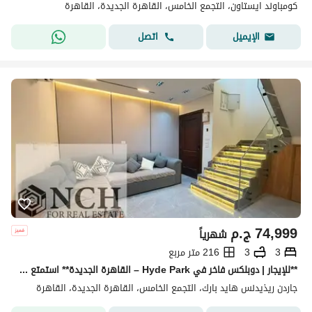
كومباوند ايستاون، التجمع الخامس، القاهرة الجديدة، القاهرة
اتصل
الإيميل
74,999
ج.م
شهرياً
3
3
216 متر مربع
**للإيجار | دوبلكس فاخر في Hyde Park – القاهرة الجديدة** استمتع بأسلوب حياة راقٍ داخل **Hyde Park New Cairo**، أحد أرقى المجتمعات السكنية في القاهرة
جاردن ريذيدنس هايد بارك، التجمع الخامس، القاهرة الجديدة، القاهرة