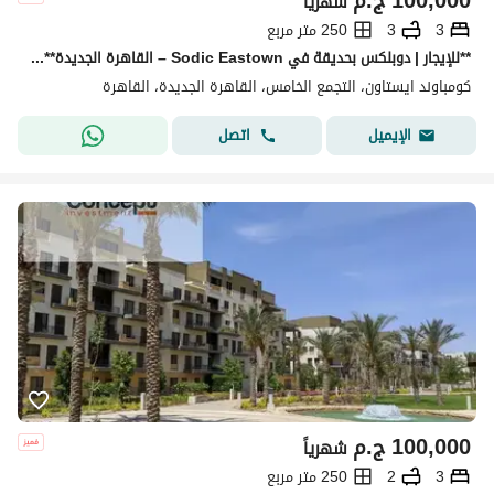
100,000
ج.م
شهرياً
3
3
250 متر مربع
**للإيجار | دوبلكس بحديقة في Sodic Eastown – القاهرة الجديدة** استمتع بأسلوب حياة راقٍ داخل **Sodic Eastown**، أحد أكثر المجتمعات السكنية تميزًا
كومباوند ايستاون، التجمع الخامس، القاهرة الجديدة، القاهرة
اتصل
الإيميل
100,000
ج.م
شهرياً
3
2
250 متر مربع