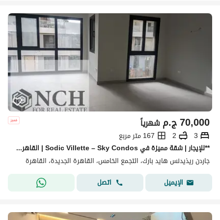
70,000
ج.م
شهرياً
3
2
167 متر مربع
**للإيجار | شقة مميزة في Sodic Villette – Sky Condos | القاهرة الجديدة** استمتع بأسلوب حياة راقٍ داخل **Sky Condos – Sodic Villette**
جاردن ريذيدنس هايد بارك، التجمع الخامس، القاهرة الجديدة، القاهرة
اتصل
الإيميل