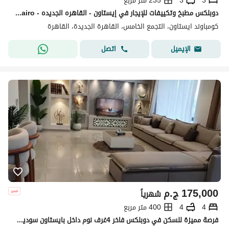
3
3
235 متر مربع
دوبلكس مطبخ وتكييفات للإيجار في إيستاون - القاهره الجديده - Eastown - new cairo
كومباوند ايستاون، التجمع الخامس، القاهرة الجديدة، القاهرة
اتصل
الإيميل
175,000
ج.م
شهرياً
4
4
400 متر مربع
فرصة مميزة للسكن في دوبلكس فاخر 4غرف نوم داخل بايستاون سوديك، بتشطيب راقٍ وحالة أول سكن. القاهرة الجديدة