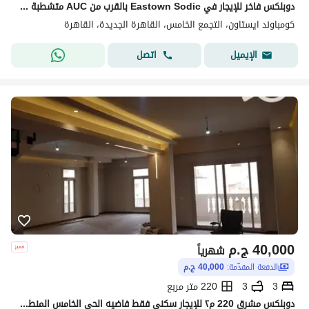
دوبلكس فاخر للإيجار في Eastown Sodic بالقرب من AUC متشطبة سوبر لوكس بالمطبخ التجمع الخامس new cairo
كومباوند ايستاون، التجمع الخامس، القاهرة الجديدة، القاهرة
اتصل
الإيميل
40,000
ج.م
شهرياً
الدفعة المقدّمة:
40,000 ج.م
3
3
220 متر مربع
دوبلكس مشرق 220 م٢ للإيجار سكني فقط فاضيه الحي الخامس المنطقه التانيه التجمع الخامس فيلات دور اول وتاني بحريه مطله علي الحديقه الخلفيه