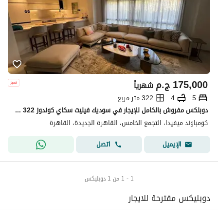
175,000
ج.م
شهرياً
5
4
322 متر مربع
دوبلكس مفروش بالكامل للإيجار في سوديك فيليت سكاي كوندوز Sodic Villette Sky Condos New Cairo 322 متر وحديقة 60 متر 5 غرف نوم
كومباوند ميفيدا، التجمع الخامس، القاهرة الجديدة، القاهرة
اتصل
الإيميل
1 - 1 من 1 دوبليكس
دوبليكس مقترحة للايجار