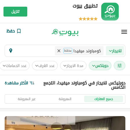
تطبيق بيوت
تنزيل
حفظ
كومباوند ميفيدا
للايجار
مختلط
دوبلكس
مدة الايجار
عدد الغرف
عدد الحمامات
دوبليكس للايجار في كومباوند ميفيدا، التجمع
الأكثر مشاهدة
الخامس
جميع العقارات
المفروشة
غير المفروشة