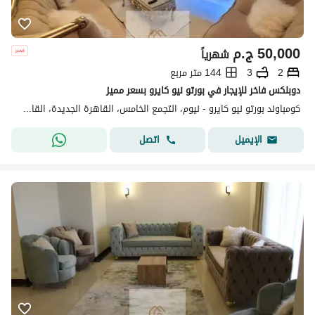
50,000
ج.م
شهرياً
2
3
144 متر مربع
دوبلكس فاخر للإيجار في بورتو نيو كايرو بسعر مميز
كومباوند بورتو نيو كايرو - نيوم، التجمع الخامس، القاهرة الجديدة، القاهرة
اتصل
الإيميل