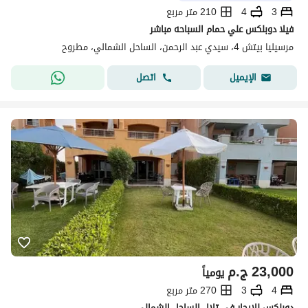
3
4
210 متر مربع
فيلا دوبلكس علي حمام السباحه مباشر
مرسيليا بيتش 4، سيدي عبد الرحمن، الساحل الشمالي، مطروح
اتصل
الإيميل
23,000
ج.م
يومياً
4
3
270 متر مربع
دوبلكس للايجار في تلال الساحل الشمالي