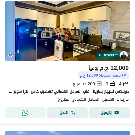
Tru
Broker
™
12,000
ج.م
يومياً
الدفعة المقدّمة:
12,000 ج.م
4
3
200 متر مربع
دوبلكس للايجار بمارينا ١ قلب الساحل الشمالي تشطيب خاص الترا سوبر لوكس حديث اول مره سكن قريب من الخدمات والمطاعم والكافيهات والبحيره الرمليه
مارينا 1، العلمين، الساحل الشمالي، مطروح
اتصل
الإيميل