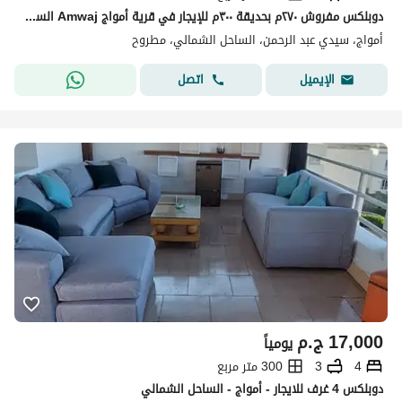
دوبلكس مفروش ٢٧٠م بحديقة ٣٠٠م للإيجار في قرية أمواج Amwaj الساحل الشمالي بالقرب من طريق الفوكا و هاسيندا وايت
أمواج، سيدي عبد الرحمن، الساحل الشمالي، مطروح
اتصل
الإيميل
17,000
ج.م
يومياً
4
3
300 متر مربع
دوبلكس 4 غرف للايجار - أمواج - الساحل الشمالي