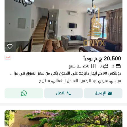
20,500
ج.م
يومياً
3
3
250 متر مربع
دوبلكس 260م ايجار دايركت على اللاجون بأقل من سعر السوق في مراسي بلانكا بالساحل الشمالي - Marassi Blanca in North Coast
مراسي، سيدي عبد الرحمن، الساحل الشمالي، مطروح
اتصل
الإيميل