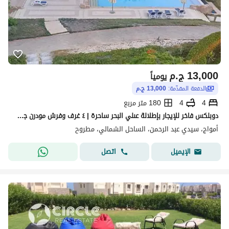
13,000
ج.م
يومياً
الدفعة المقدّمة:
13,000 ج.م
4
4
180 متر مربع
دوبلكس فاخر للإيجار بإطلالة عىلي البحر ساحرة | ٤ غرف وفرش مودرن جديد
أمواج، سيدي عبد الرحمن، الساحل الشمالي، مطروح
اتصل
الإيميل