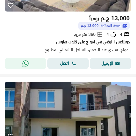
13,000
ج.م
يومياً
الدفعة المقدّمة:
13,000 ج.م
4
4
360 متر مربع
دوبلكس ا ارضي في امواج على كلوب هاوس
أمواج، سيدي عبد الرحمن، الساحل الشمالي، مطروح
اتصل
الإيميل