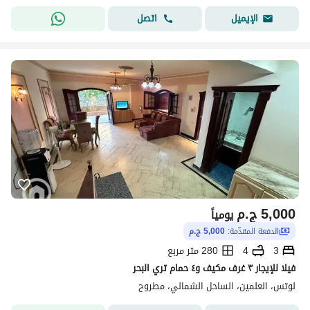
اتصل
الإيميل
5,000
ج.م
يومياً
الدفعة المقدّمة:
5,000 ج.م
3
4
280 متر مربع
فيلا للإيجار ٣ غرف مكيف و٤ حمام تري البحر
لوتس، العلمين، الساحل الشمالي، مطروح