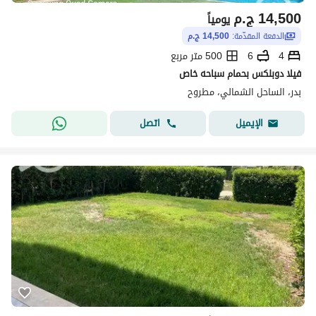
14,500
ج.م
يومياً
الدفعة المقدّمة:
14,500 ج.م
4
6
500 متر مربع
فيلا دوبلكس بحمام سباحه خاص
بدر، الساحل الشمالي، مطروح
اتصل
الإيميل