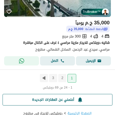
Tru
Broker
™
35,000
ج.م
يومياً
الدفعة المقدّمة:
35,000 ج.م
4
4
300 متر مربع
شاليه دوبلكس للايجار مارينا مراسي ٤ غرف على الكنال مباشرة
مراسي، سيدي عبد الرحمن، الساحل الشمالي، مطروح
اتصل
الإيميل
3
2
1
1 - 24 من 69 دوبليكس
أعلمني عن العقارات الجديدة
الصفحة الرئيسية
دوبليكس للايجار في مطروح