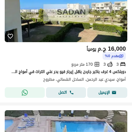
16,000
ج.م
يومياً
مقدم 0%
3
3
170 متر مربع
دوبلكس 4 غرف باكبر جاردن باقل إيجار فيو بحر علي التراث في أمواج الساحل الشمالي – مفروش بالكامل بالتكييفات Amwaj North Coast
أمواج، سيدي عبد الرحمن، الساحل الشمالي، مطروح
اتصل
الإيميل