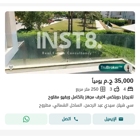
Tru
Broker
™
35,000
ج.م
يومياً
4
3
250 متر مربع
للايجار| دوبلكس 4غرف مجهز بالكامل وبفيو مفتوح
سي شيلز، سيدي عبد الرحمن، الساحل الشمالي، مطروح
اتصل
الإيميل