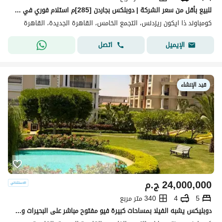
للبيع بأقل من سعر الشركة | دوبلكس بجاردن [285]م استلام فوري في كمبوند The Icon Gardens | التجمع الخامس بجوار AUC
كومباوند ذا ايكون ريزدنس، التجمع الخامس، القاهرة الجديدة، القاهرة
اتصل
الإيميل
قيد الإنشاء
24,000,000
ج.م
5
4
340 متر مربع
دوبليكس يشبه الفيلا بمساحات كبيرة فيو مفتوح مباشر على البحيرات ولاند سكيب بخصم على الكاش يصل 40%