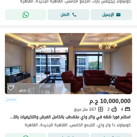
كومباوند ريجينتس بارك، التجمع الخامس، القاهرة الجديدة، القاهرة
اتصل
الإيميل
10,000,000
ج.م
4
2
167 متر مربع
استلم فورا شقه في واتر واي متشطب بالكامل الفرش والتكيفيات بالتقسيط water way
كومباوند ذا وتر واي، التجمع الخامس، القاهرة الجديدة، القاهرة