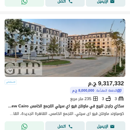
اتصل
الإيميل
9,317,332
ج.م
الدفعة المقدّمة:
8,000,000 ج.م
3
3
235 متر مربع
سكاي جاردن للبيع في ماونتن فيو اي سيتي التجمع الخامس Mountain View I-City New Cairo
كومباوند ماونتن فيو اى سيتي، التجمع الخامس، القاهرة الجديدة، القاهرة
اتصل
الإيميل