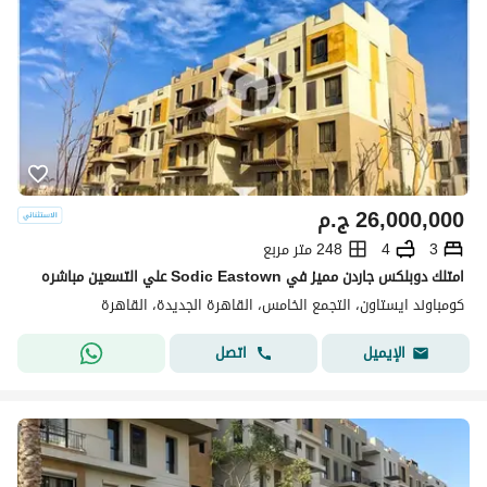
26,000,000
ج.م
3
4
248 متر مربع
امتلك دوبلكس جاردن مميز في Sodic Eastown علي التسعين مباشره
كومباوند ايستاون، التجمع الخامس، القاهرة الجديدة، القاهرة
اتصل
الإيميل