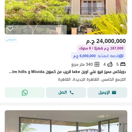
24,000,000
ج.م
187,000 ج.م شهريًا / 8 سنوات
الدفعة المقدّمة:
6,000,000 ج.م
5
4
340 متر مربع
دوبلكس مميز فيو علي اوبن lake قريب من كمبون Mivida و Palm hills هتستلمه متشطب بالكامل بمقدم (6 مليون )
التجمع الخامس، القاهرة الجديدة، القاهرة
اتصل
الإيميل