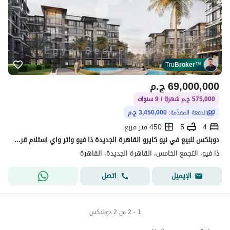
Tru
Broker
™
69,000,000
ج.م
575,000 ج.م شهريًا / 9 سنوات
الدفعة المقدّمة:
3,450,000 ج.م
4
5
450 متر مربع
دوبلكس للبيع في نيو كايرو القاهرة الجديدة ذا فيو واتر واي استلام قريب متشطبة 4غرف نوم امام الجامعة الامريكية
ذا فيو، التجمع الخامس، القاهرة الجديدة، القاهرة
اتصل
الإيميل
1 - 2 من 2 دوبليكس