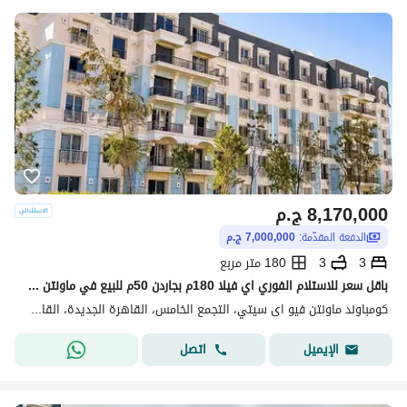
8,170,000
ج.م
الدفعة المقدّمة:
7,000,000 ج.م
3
3
180 متر مربع
باقل سعر للاستلام الفوري اي فيلا 180م بجاردن 50م للبيع في ماونتن فيو اي سيتي القاهرة الجديدة Mountain View ICity New Cairo
كومباوند ماونتن فيو اى سيتي، التجمع الخامس، القاهرة الجديدة، القاهرة
اتصل
الإيميل