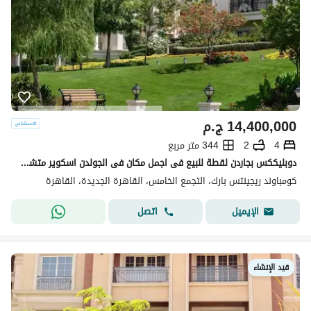
14,400,000
ج.م
4
2
344 متر مربع
دوبليككس بجاردن لقطة للبيع فى اجمل مكان فى الجولدن اسكوير متشطب فى كمبوند ريجنسي بارك بخصم كاش يصل الى 40%
كومباوند ريجينتس بارك، التجمع الخامس، القاهرة الجديدة، القاهرة
اتصل
الإيميل
قيد الإنشاء