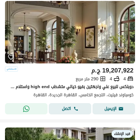
19,207,922
ج.م
4
4
290 متر مربع
دوبلكس للبيع علي واجهتين بفيو خيالي متشطب high end واستلام فوري في سوديك فيليت sodic villette في التجمع الخامس
كومباوند فيليت، التجمع الخامس، القاهرة الجديدة، القاهرة
اتصل
الإيميل
قيد الإنشاء