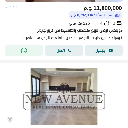
11,800,000
ج.م
الدفعة المقدّمة:
8,792,934 ج.م
3
4
225 متر مربع
دوبلكس ارضي للبيع متشطب بالتقسيط في تريو جاردنز
كومباوند تريو جاردنز، التجمع الخامس، القاهرة الجديدة، القاهرة
اتصل
الإيميل