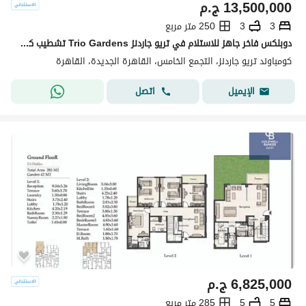
13,500,000
ج.م
3
3
250 متر مربع
دوبلكس فاخر جاهز للاستلام في تريو جاردنز Trio Gardens تشطيب كامل، سمارت هوم، تكييفات مركزية وحديقة خاصة
كومباوند تريو جاردنز، التجمع الخامس، القاهرة الجديدة، القاهرة
اتصل
الإيميل
6,825,000
ج.م
5
5
285 متر مربع