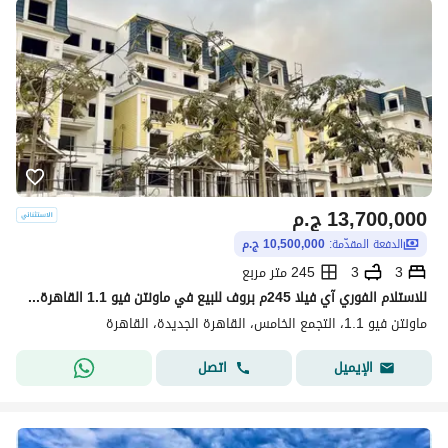
13,700,000
ج.م
الدفعة المقدّمة:
10,500,000 ج.م
3
3
245 متر مربع
للاستلام الفوري آي فيلا 245م بروف للبيع في ماونتن فيو 1.1 القاهرة الجديدة Mountain View 1.1 New Cairo
ماونتن فيو 1.1، التجمع الخامس، القاهرة الجديدة، القاهرة
اتصل
الإيميل