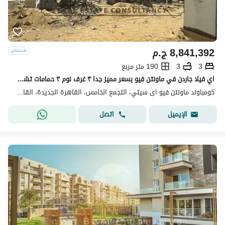
8,841,392
ج.م
3
3
190 متر مربع
اي فيلا جاردن في ماونتن فيو بسعر مميز جدا ٣ غرف نوم ٣ حمامات تشطيب كامل فيو مفتوح على الفلل
كومباوند ماونتن فيو اى سيتي، التجمع الخامس، القاهرة الجديدة، القاهرة
اتصل
الإيميل