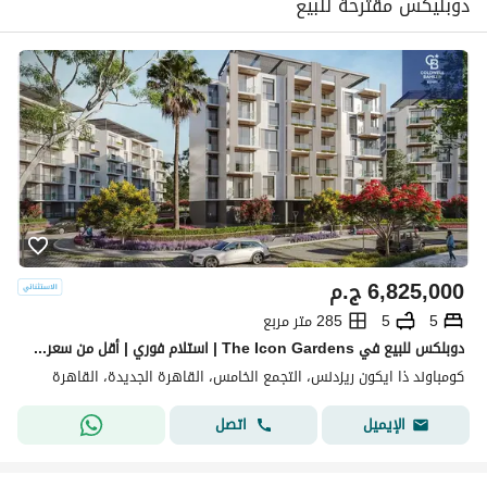
دوبليكس مقترحة للبيع
6,825,000
ج.م
5
5
285 متر مربع
دوبلكس للبيع في The Icon Gardens | استلام فوري | أقل من سعر الشركة بـ 2.5 مليون | أقساط حتى 5 سنوات
كومباوند ذا ايكون ريزدنس، التجمع الخامس، القاهرة الجديدة، القاهرة
اتصل
الإيميل