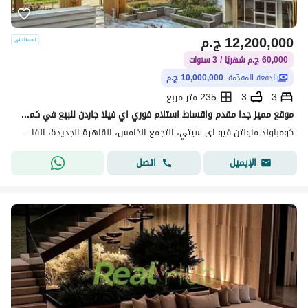
12,200,000
ج.م
60,000 ج.م شهريًا / 3 سنوات
الدفعة المقدّمة:
10,000,000 ج.م
3
3
235 متر مربع
موقع مميز جدا مقدم واقساط استلام فوري اي فيلا جاردن للبيع في كمباوند ماونتن فيو اي سيتي التجمع الخامس القاهرة الجديدة
كومباوند ماونتن فيو اى سيتي، التجمع الخامس، القاهرة الجديدة، القاهرة
اتصل
الإيميل