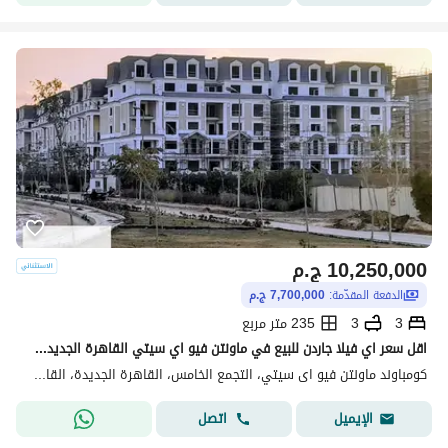
10,250,000
ج.م
الدفعة المقدّمة:
7,700,000 ج.م
3
3
235 متر مربع
اقل سعر اي فيلا جاردن للبيع في ماونتن فيو اي سيتي القاهرة الجديدة Mountain View ICity New Cairo
كومباوند ماونتن فيو اى سيتي، التجمع الخامس، القاهرة الجديدة، القاهرة
اتصل
الإيميل