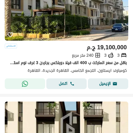
19,100,000
ج.م
3
3
240 متر مربع
باقل من سعر الماركت ب 400 الف فيلا دوبلكس بجاردن 3 غرف نوم استلام فوري برايم لوكيشن وخطوات من النادى ف مرحلة Parks ف ايستاون سوديك التجمع Eastown
كومباوند ايستاون، التجمع الخامس، القاهرة الجديدة، القاهرة
اتصل
الإيميل