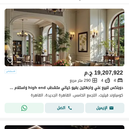
19,207,922
ج.م
4
4
290 متر مربع
دوبلكس للبيع علي واجهتين بفيو خيالي متشطب high end واستلام فوري في سوديك فيليت sodic villette في التجمع الخامس
كومباوند فيليت، التجمع الخامس، القاهرة الجديدة، القاهرة
اتصل
الإيميل