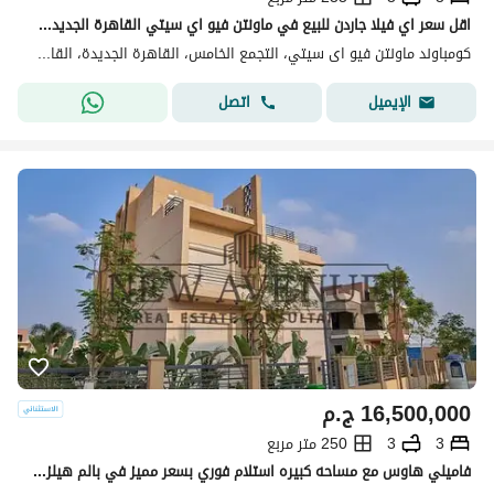
اقل سعر اي فيلا جاردن للبيع في ماونتن فيو اي سيتي القاهرة الجديدة Mountain View ICity New Cairo
كومباوند ماونتن فيو اى سيتي، التجمع الخامس، القاهرة الجديدة، القاهرة
اتصل
الإيميل
16,500,000
ج.م
3
3
250 متر مربع
فاميلي هاوس مع مساحه كبيره استلام فوري بسعر مميز في بالم هيلز التجمع الخامس Palm Hills New Cairo موقع مميز يطل علي البحيره بدون تشطيب