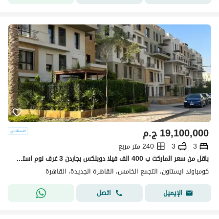
19,100,000
ج.م
3
3
240 متر مربع
باقل من سعر الماركت ب 400 الف فيلا دوبلكس بجاردن 3 غرف نوم استلام فوري برايم لوكيشن وخطوات من النادى ف مرحلة Parks ف ايستاون سوديك التجمع Eastown
كومباوند ايستاون، التجمع الخامس، القاهرة الجديدة، القاهرة
اتصل
الإيميل