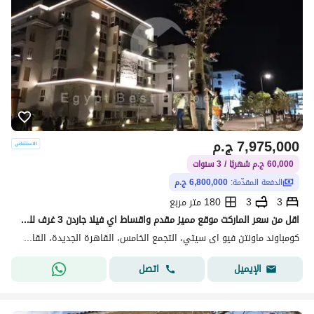
7,975,000
ج.م
60,000 ج.م شهريًا / 3 سنوات
الدفعة المقدّمة:
6,800,000 ج.م
3
3
180 متر مربع
اقل من سعر الماركت موقع مميز مقدم واقساط اي فيلا جاردن 3 غرف للبيع في كمباوند ماونتن فيو اي سيتي التجمع الخامس
كومباوند ماونتن فيو اى سيتي، التجمع الخامس، القاهرة الجديدة، القاهرة
اتصل
الإيميل