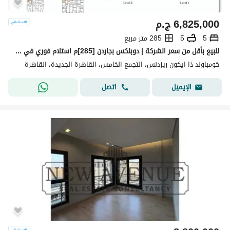
6,825,000
ج.م
5
5
285 متر مربع
للبيع بأقل من سعر الشركة | دوبلكس بجاردن [285]م استلام فوري في كمبوند The Icon Gardens | التجمع الخامس بجوار AUC
كومباوند ذا ايكون ريزدنس، التجمع الخامس، القاهرة الجديدة، القاهرة
اتصل
الإيميل