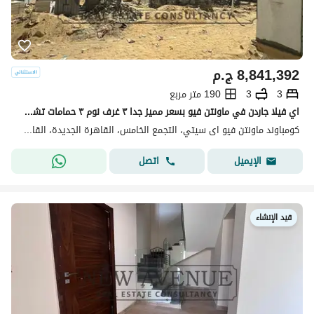
8,841,392
ج.م
3
3
190 متر مربع
اي فيلا جاردن في ماونتن فيو بسعر مميز جدا ٣ غرف نوم ٣ حمامات تشطيب كامل فيو مفتوح على الفلل
كومباوند ماونتن فيو اى سيتي، التجمع الخامس، القاهرة الجديدة، القاهرة
اتصل
الإيميل
قيد الإنشاء