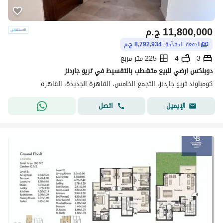
11,800,000
ج.م
الدفعة المقدّمة:
8,792,934 ج.م
3
4
225 متر مربع
دوبلكس ارضي للبيع متشطب بالتقسيط في تريو جاردنز
كومباوند تريو جاردنز، التجمع الخامس، القاهرة الجديدة، القاهرة
اتصل
الإيميل