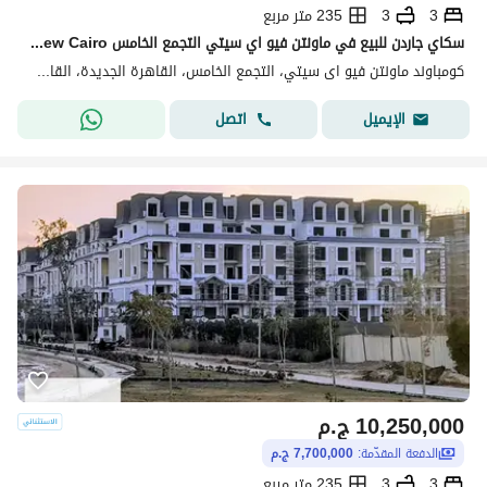
3
3
235 متر مربع
سكاي جاردن للبيع في ماونتن فيو اي سيتي التجمع الخامس Mountain View I-City New Cairo
كومباوند ماونتن فيو اى سيتي، التجمع الخامس، القاهرة الجديدة، القاهرة
اتصل
الإيميل
10,250,000
ج.م
الدفعة المقدّمة:
7,700,000 ج.م
3
3
235 متر مربع