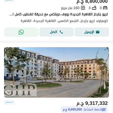
8,800,000
ج.م
3
3
160 متر مربع
تريو جاردنز القاهرة الجديدة رووف دوبلكس مع حديقة تشطيب كامل استلام فوري مساحة المباني160 مساحة الروف والحديقة الخاصة : 45 م 3 غرف
كومباوند تريو جاردنز، التجمع الخامس، القاهرة الجديدة، القاهرة
اتصل
الإيميل
9,317,332
ج.م
الدفعة المقدّمة:
8,000,000 ج.م