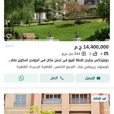
14,400,000
ج.م
4
2
344 متر مربع
دوبليككس بجاردن لقطة للبيع فى اجمل مكان فى الجولدن اسكوير متشطب فى كمبوند ريجنسي بارك بخصم كاش يصل الى 40%
كومباوند ريجينتس بارك، التجمع الخامس، القاهرة الجديدة، القاهرة
اتصل
الإيميل
قيد الإنشاء