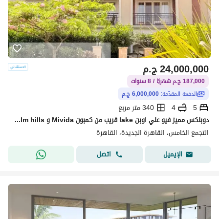
24,000,000
ج.م
187,000 ج.م شهريًا / 8 سنوات
الدفعة المقدّمة:
6,000,000 ج.م
5
4
340 متر مربع
دوبلكس مميز فيو علي اوبن lake قريب من كمبون Mivida و Palm hills هتستلمه متشطب بالكامل بمقدم (6 مليون )
التجمع الخامس، القاهرة الجديدة، القاهرة
اتصل
الإيميل