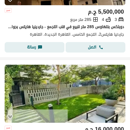
5,500,000
ج.م
3
4
285 متر مربع
دوبلكس بنتهاوس 285 متر للبيع في قلب التجمع - جاردينيا هايتس بجوار جمله
جاردنيا هايتس2، التجمع الخامس، القاهرة الجديدة، القاهرة
اتصل
رسالة
16,000,000
ج.م