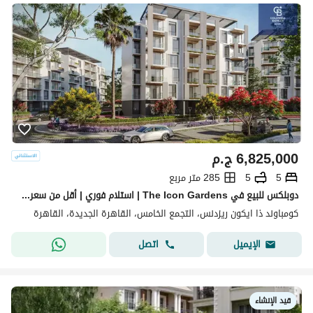
6,825,000
ج.م
5
5
285 متر مربع
دوبلكس للبيع في The Icon Gardens | استلام فوري | أقل من سعر الشركة بـ 2.5 مليون | أقساط حتى 5 سنوات
كومباوند ذا ايكون ريزدنس، التجمع الخامس، القاهرة الجديدة، القاهرة
اتصل
الإيميل
قيد الإنشاء