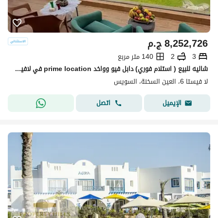
8,252,726
ج.م
3
2
140 متر مربع
شاليه للبيع ( استلام فوري) دابل فيو وواخد prime location في لافيستا في العين السخنه lavista el sokhna
لا فيستا 6، العين السخنة، السويس
اتصل
الإيميل