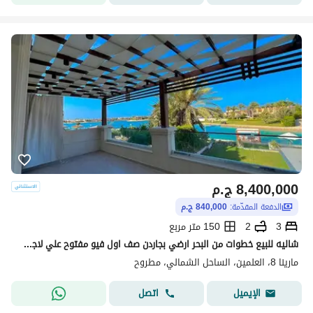
8,400,000
ج.م
الدفعة المقدّمة:
840,000 ج.م
3
2
150 متر مربع
شاليه للبيع خطوات من البحر ارضي بجاردن صف اول فيو مفتوح علي لاجون دقائق من مراسي و الحي اللاتيني الساحل الشمالي Marina8 North Coast
مارينا 8، العلمين، الساحل الشمالي، مطروح
اتصل
الإيميل