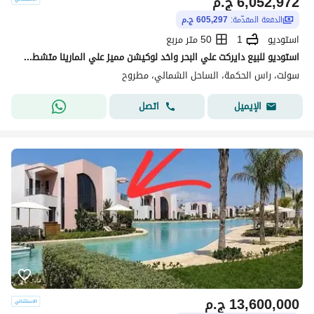
6,052,972
ج.م
الدفعة المقدّمة:
605,297 ج.م
استوديو
1
50 متر مربع
استوديو للبيع دايركت علي البحر واخد لوكيشن مميز علي المارينا متشطب في سولت salt راس الحكمه في الساحل الشمالي
سولت، راس الحكمة، الساحل الشمالي، مطروح
اتصل
الإيميل
13,600,000
ج.م