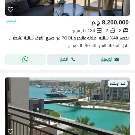
8,200,000
ج.م
2
2
126 متر مربع
بخصم 40% شاليه اطلاله عالبحر وPOOL من جميع الغرف شالية تشطيب كامل ومجهز بالتكييفات والمطبخ في تلال السخنه ع طريق الزعفرانه بالقرب من لافيستا 6 و بورتو
تلال السخنة، العين السخنة، السويس
اتصل
الإيميل
قيد الإنشاء