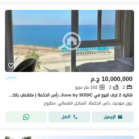
10,000,000
ج.م
2
2
102 متر مربع
شاليه 2 غرف للبيع في June by SODIC، رأس الحكمة | متشطب بالكامل بالمكيفات | جاهز للاستلام
جون سوديك، راس الحكمة، الساحل الشمالي، مطروح
اتصل
الإيميل