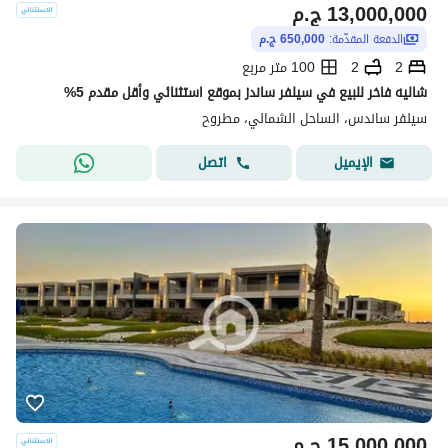
13,000,000
ج.م
الدفعة المقدّمة:
650,000 ج.م
2
2
100 متر مربع
شاليه فاخر للبيع في سيلفر ساندز بموقع استثنائي وأقل مقدم 5%
سيلفر ساندس، الساحل الشمالي، مطروح
اتصل
الإيميل
15,000,000
ج.م