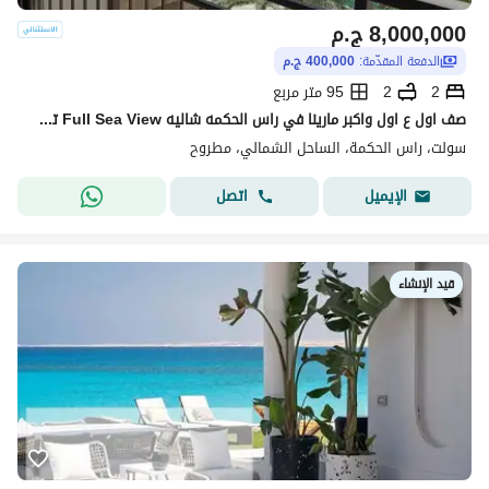
8,000,000
ج.م
الدفعة المقدّمة:
400,000 ج.م
2
2
95 متر مربع
صف اول ع اول واكبر مارينا في راس الحكمه شاليه Full Sea View تشطيب كامل في سولت | Salt بجوار Hacienda & Mountain View & La Vista & Caesar Sodic
سولت، راس الحكمة، الساحل الشمالي، مطروح
اتصل
الإيميل
قيد الإنشاء