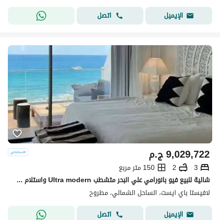
اتصل
الإيميل
9,029,722
ج.م
3
2
150 متر مربع
شالية للبيع فيو بانورامي علي البحر متشطب Ultra modern واستلام فوري في لافيستا lavista north coast الساحل الشمالي
لافيستا باي ايست، الساحل الشمالي، مطروح
اتصل
الإيميل