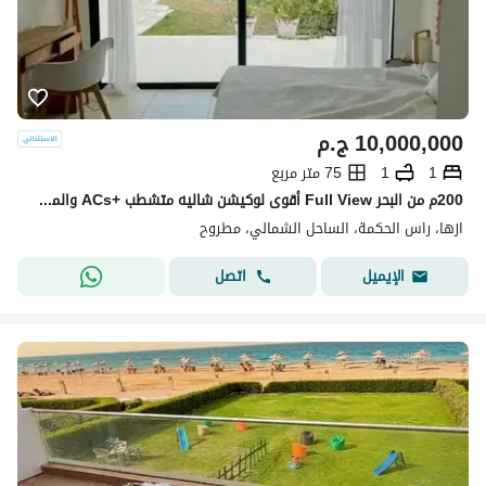
10,000,000
ج.م
1
1
75 متر مربع
200م من البحر Full View أقوى لوكيشن شاليه متشطب +ACs والمطبخ للبيع في ازها الساحل راس الحكمة بجوار فوكا باي وماونتن فيو Azha North Coast Ras El Hekma
ازها، راس الحكمة، الساحل الشمالي، مطروح
اتصل
الإيميل