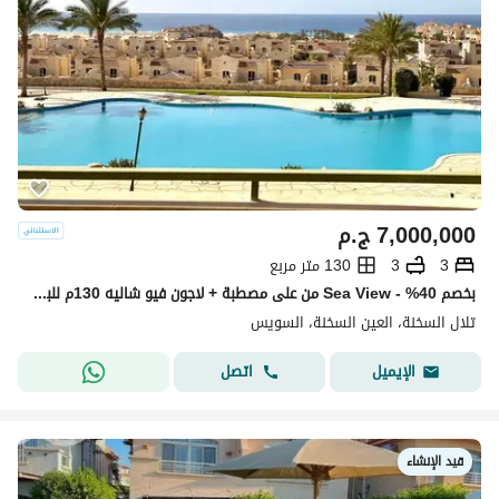
7,000,000
ج.م
3
3
130 متر مربع
بخصم 40% - Sea View من على مصطبة + لاجون فيو شاليه 130م للبيع فـ تلال العين السخنة بجوار لافيستا Telal El Sokhna دقائق من بورتو وطريق الزعفرانة
تلال السخنة، العين السخنة، السويس
اتصل
الإيميل
قيد الإنشاء