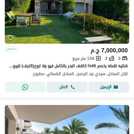
7,000,000
ج.م
3
3
134 متر مربع
شاليه لقطه بخصم 40% كاشف البحر بالكامل فيو ولا اروع(3غرف) للبيع في تلال الساحل الشمالي Telal north coast بجوار لافيستا كاسكادا ومراسي وامواج وهاسيندا
تلال الساحل، سيدي عبد الرحمن، الساحل الشمالي، مطروح
اتصل
الإيميل