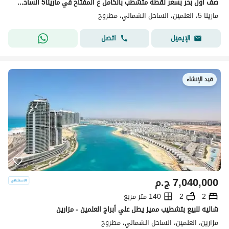
صف اول بحر بسعر لقطه متشطب بالكامل ع المفتاح في مارينا5 الساحل الشمالي قبل لسان الوزراء marina5 بجوار فندق Rixos دقائق من مراسي
مارينا 5، العلمين، الساحل الشمالي، مطروح
اتصل
الإيميل
قيد الإنشاء
7,040,000
ج.م
2
2
140 متر مربع
شاليه للبيع بتشطيب مميز يطل علي أبراج العلمين - مزارين
مزارين، العلمين، الساحل الشمالي، مطروح