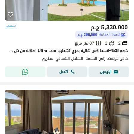
5,330,000
ج.م
الدفعة المقدّمة:
266,500 ج.م
2
2
87 متر مربع
خصم35%+قسط 6س شاليه بحري تشطيب Ultra Lux اطلاله من كل الغرف في كالي كوست | Cali Coast راس الحكمه بجوار فوكا باي & سيزر & هاسيندا
كالى كوست، راس الحكمة، الساحل الشمالي، مطروح
اتصل
الإيميل