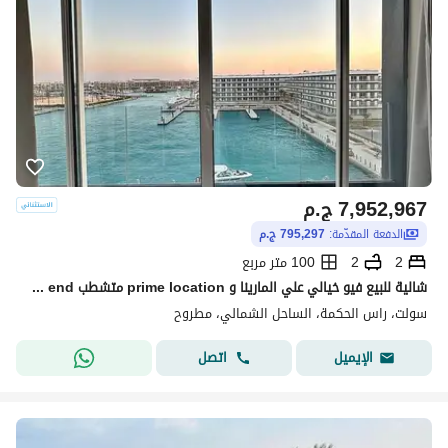
7,952,967
ج.م
الدفعة المقدّمة:
795,297 ج.م
2
2
100 متر مربع
شالية للبيع فيو خيالي علي المارينا و prime location متشطب high end في سولت salt راس الحكمه بالساحل الشمالي
سولت، راس الحكمة، الساحل الشمالي، مطروح
اتصل
الإيميل