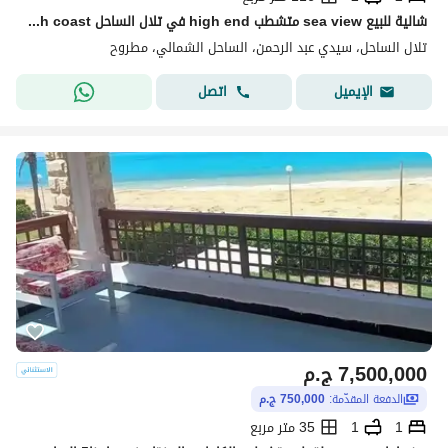
شالية للبيع sea view متشطب high end في تلال الساحل telal north coast في الساحل الشمالي
تلال الساحل، سيدي عبد الرحمن، الساحل الشمالي، مطروح
اتصل
الإيميل
7,500,000
ج.م
الدفعة المقدّمة:
750,000 ج.م
1
1
35 متر مربع