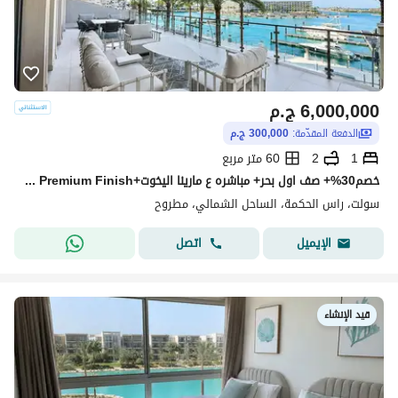
6,000,000
ج.م
الدفعة المقدّمة:
300,000 ج.م
1
2
60 متر مربع
خصم30%+ صف اول بحر+ مباشره ع مارينا اليخوت+Premium Finish شاليه للبيع في سولت SALT الساحل الشمالي بجوار سيزر سوديك وهاسيندا ويست و لافيستا راس الحكمه
سولت، راس الحكمة، الساحل الشمالي، مطروح
اتصل
الإيميل
قيد الإنشاء