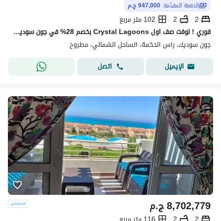
الدفعة المقدّمة:
947,000 ج.م
2
2
102 متر مربع
فوري ! لوفت صف اول Crystal Lagoons بخصم 28% في جون سوديك الساحل الشمالي دقايق من لافيستا راس الحكمه و فوكا باي و سيزر و اوجامي | JUNE BY SODIC
جون سوديك، راس الحكمة، الساحل الشمالي، مطروح
اتصل
الإيميل
8,702,779
ج.م
2
2
116 متر مربع