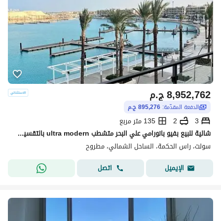
8,952,762
ج.م
الدفعة المقدّمة:
895,276 ج.م
3
2
135 متر مربع
شالية للبيع بفيو بانورامي علي البحر متشطب ultra modern بالتقسيط في سولت salt راس الحكمه
سولت، راس الحكمة، الساحل الشمالي، مطروح
اتصل
الإيميل