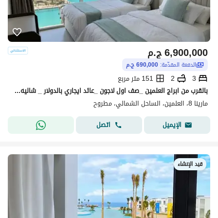
6,900,000
ج.م
الدفعة المقدّمة:
690,000 ج.م
3
2
151 متر مربع
بالقرب من ابراج العلمين _صف اول لاجون _عائد ايجاري بالدولار _ شاليه للبيع في مارينا 8 الساحل الشمالي _ دقايق من الي مراسي & الحي اللاتيني
مارينا 8، العلمين، الساحل الشمالي، مطروح
اتصل
الإيميل
قيد الإنشاء