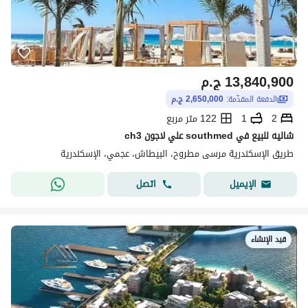
13,840,900
ج.م
الدفعة المقدّمة:
2,650,000 ج.م
2
1
122 متر مربع
شاليه للبيع في southmed علي لاجون ch3
طريق الإسكندرية مرسى مطروح، البيطاش، عجمي، الإسكندرية
اتصل
الإيميل
قيد الإنشاء