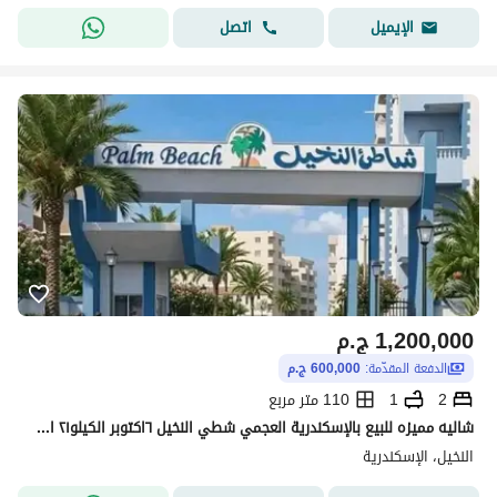
اتصل
الإيميل
1,200,000
ج.م
الدفعة المقدّمة:
600,000 ج.م
2
1
110 متر مربع
شاليه مميزه للبيع بالإسكندرية العجمي شطي النخيل ٦اكتوبر الكيلو٢١ اسكندرية مطروح
النخيل، الإسكندرية