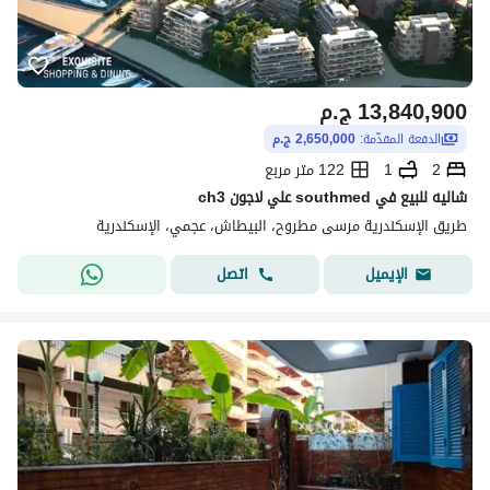
13,840,900
ج.م
الدفعة المقدّمة:
2,650,000 ج.م
2
1
122 متر مربع
شاليه للبيع في southmed علي لاجون ch3
طريق الإسكندرية مرسى مطروح، البيطاش، عجمي، الإسكندرية
اتصل
الإيميل