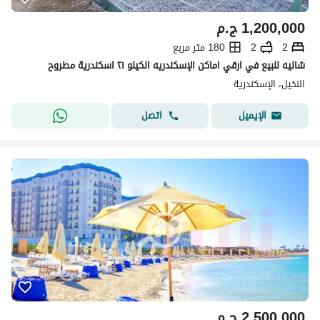
1,200,000
ج.م
2
2
180 متر مربع
شاليه للبيع في ارقي اماكن الإسكندريه الكيلو ٢١ اسكندرية مطروح
النخيل، الإسكندرية
اتصل
الإيميل
2,500,000
ج.م