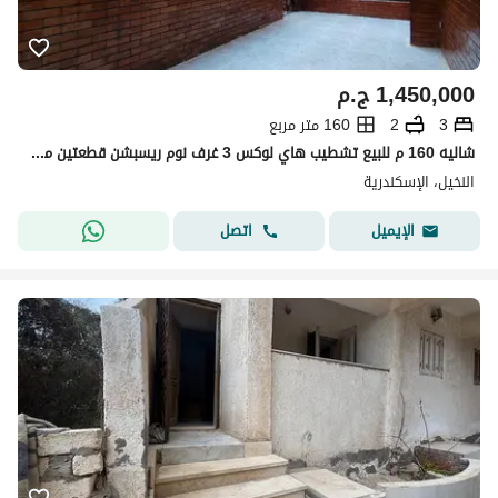
1,450,000
ج.م
3
2
160 متر مربع
شاليه 160 م للبيع تشطيب هاي لوكس 3 غرف نوم ريسبشن قطعتين مطبخ 2 حمام حمام سباحه خاص جنينه ترأس كبير بالاسكندريه العجمي الكيلو21 بشاطئ النخيل 5 نمره بحر بموقع متميز جدا
النخيل، الإسكندرية
اتصل
الإيميل