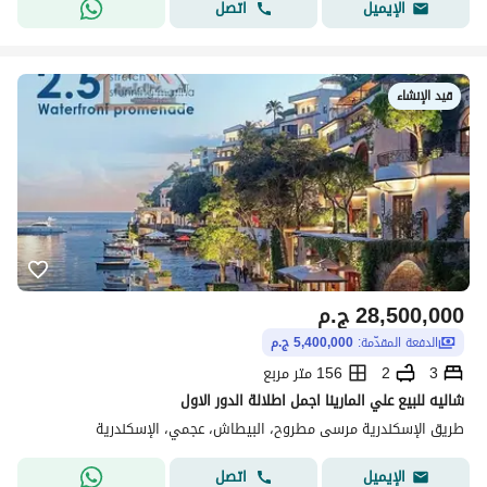
اتصل
الإيميل
قيد الإنشاء
28,500,000
ج.م
الدفعة المقدّمة:
5,400,000 ج.م
3
2
156 متر مربع
شاليه للبيع علي المارينا اجمل اطلالة الدور الاول
طريق الإسكندرية مرسى مطروح، البيطاش، عجمي، الإسكندرية
اتصل
الإيميل