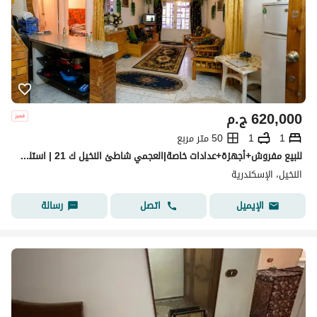
620,000
ج.م
1
1
50 متر مربع
للبيع مفروش+أجهزة+عدادات خاصة|العجمي شاطئ النخيل ك 21 | استلم واسكن
النخيل، الإسكندرية
اتصل
رسالة
الإيميل