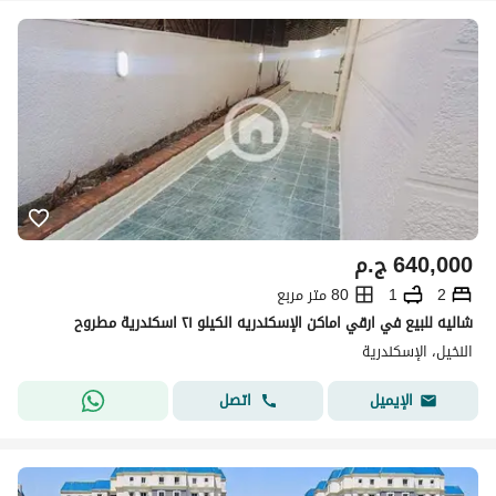
640,000
ج.م
2
1
80 متر مربع
شاليه للبيع في ارقي اماكن الإسكندريه الكيلو ٢١ اسكندرية مطروح
النخيل، الإسكندرية
اتصل
الإيميل