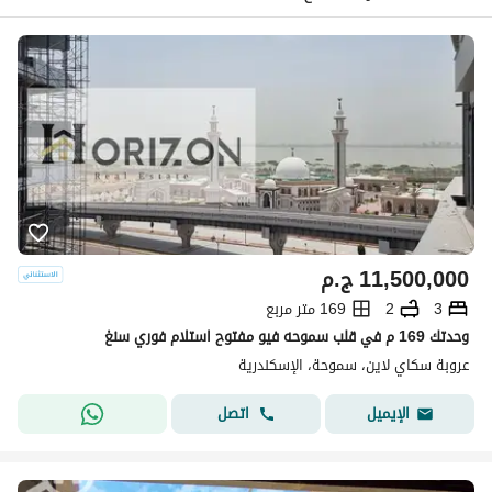
11,500,000
ج.م
3
2
169 متر مربع
وحدتك 169 م في قلب سموحه فيو مفتوح استلام فوري سنغ
عروبة سكاي لاين، سموحة، الإسكندرية
اتصل
الإيميل