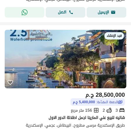
اتصل
الإيميل
قيد الإنشاء
28,500,000
ج.م
الدفعة المقدّمة:
5,400,000 ج.م
3
2
156 متر مربع
شاليه للبيع علي المارينا اجمل اطلالة الدور الاول
طريق الإسكندرية مرسى مطروح، البيطاش، عجمي، الإسكندرية