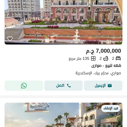
7,000,000
ج.م
2
2
135 متر مربع
شقه للبيع - صوارى
صواري، محرّم بيك، الإسكندرية
اتصل
الإيميل
قيد الإنشاء