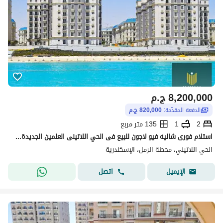
8,200,000
ج.م
الدفعة المقدّمة:
820,000 ج.م
2
1
135 متر مربع
استلام فورى شاليه فيو لاجون للبيع فى الحي اللاتينى العلمين الجديدة قسط على 3 سنين , العلمين الجديدة الحي اللاتينى Latin district new alamein
الحي اللاتيني، محطة الرمل، الإسكندرية
اتصل
الإيميل