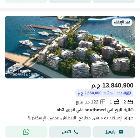
قيد الإنشاء
13,840,900
ج.م
الدفعة المقدّمة:
2,650,000 ج.م
2
1
122 متر مربع
شاليه للبيع في southmed علي لاجون ch3
طريق الإسكندرية مرسى مطروح، البيطاش، عجمي، الإسكندرية
اتصل
الإيميل