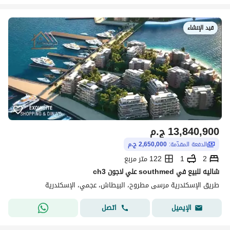
قيد الإنشاء
13,840,900
ج.م
الدفعة المقدّمة:
2,650,000 ج.م
2
1
122 متر مربع
شاليه للبيع في southmed علي لاجون ch3
طريق الإسكندرية مرسى مطروح، البيطاش، عجمي، الإسكندرية
اتصل
الإيميل