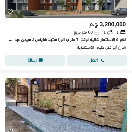
3,200,000
ج.م
1
1
60 متر مربع
لهواة الاستثمار شاليه لوفت ٦٠ متر ب الورا ستيلا هايتس ٤ سيدى عبد الرحم
شارع أبو قير، جليم، الإسكندرية
اتصل
رسالة