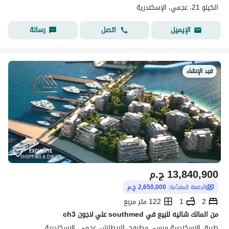
الكيلو 21، عجمي، الإسكندرية
اتصل
رسالة
الإيميل
قيد الإنشاء
13,840,900
ج.م
الدفعة المقدّمة:
2,650,000 ج.م
2
1
122 متر مربع
من المالك شاليه للبيع في southmed علي لاجون ch3
طريق الإسكندرية مرسى مطروح، البيطاش، عجمي، الإسكندرية