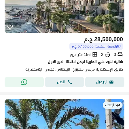
28,500,000
ج.م
الدفعة المقدّمة:
5,400,000 ج.م
3
2
156 متر مربع
شاليه للبيع علي المارينا اجمل اطلالة الدور الاول
طريق الإسكندرية مرسى مطروح، البيطاش، عجمي، الإسكندرية
اتصل
الإيميل
قيد الإنشاء