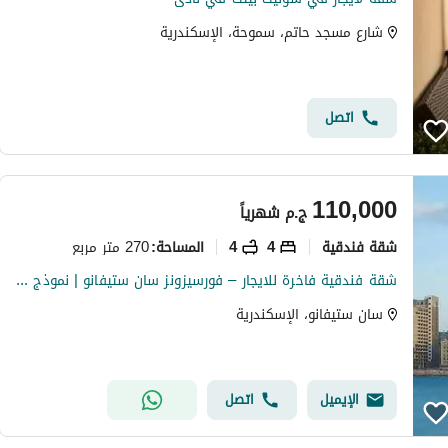
شارع مسجد حاتم، سموحة، الإسكندرية
اتصل
110,000
ج.م
شهرياً
شقة فندقية
4
4
270 متر مربع
المساحة
:
شقة فندقية فاخرة للايجار – فورسيزونز سان ستيفانو | نموذج Wشقة مميزة داخل أبراج Four Seasons – San Stefanoبمساحة 270 م² – تشطيب فندقي كامل و
سان ستيفانو، الإسكندرية
الإيميل
اتصل