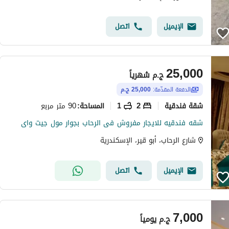
الإيميل
اتصل
25,000
ج.م
شهرياً
الدفعة المقدّمة:
25,000 ج.م
شقة فندقية
2
1
90 متر مربع
المساحة
:
شقه فندقيه للايجار مفروش فى الرحاب بجوار مول جيت واى
شارع الرحاب، أبو قير، الإسكندرية
الإيميل
اتصل
7,000
ج.م
يومياً