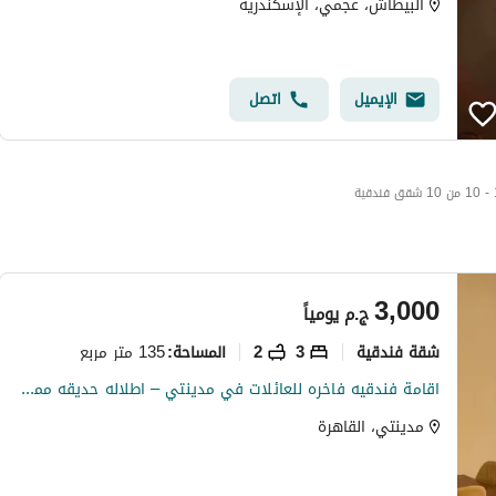
البيطاش، عجمي، الإسكندرية
الإيميل
اتصل
فندقية
3,000
ج.م
يومياً
شقة فندقية
3
2
135 متر مربع
المساحة
:
اقامة فندقيه فاخره للعائلات في مدينتي – اطلاله حديقه مميزه
مدينتي، القاهرة