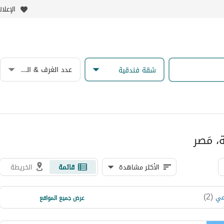
الإعلا
عدد الغرف & الحمامات
شقة فندقية
 مَصر
الأكثر مشاهدة
قائمة
الخريطة
)
1
(
)
2
(
مي
أبو قير
عرض جميع المواقع
)
1
(
المعمورة