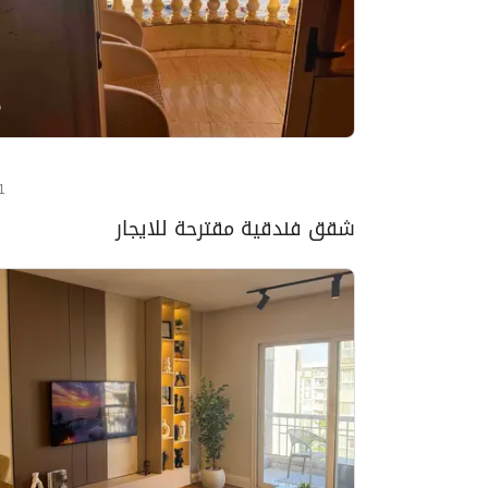
1 - 10 من 10 شقق 
شقق فندقية مقترحة للايجار