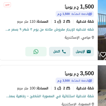
1,500
ج.م
يومياً
الدفعة المقدّمة:
1,500 ج.م
شقة فندقية
2
1
110 متر مربع
المساحة
:
شقه فندقيه للإيجار مفروش متاحه من يوم ٣ شهر ٩ بسعر مغرى مكيفه بميامي على البحر من المالك مباشرة بالأسكندريه ١١٠ م٢ مفروش مكيفه ساخن بارد على البحر مباشر عمارة فتح الله ماركت
ميامي، الإسكندرية
الإيميل
اتصل
3,500
ج.م
يومياً
الدفعة المقدّمة:
3,500 ج.م
شقة فندقية
2
1
100 متر مربع
المساحة
:
شقة فندقية استثنائية في المعمورة الشاطئ – رفاهية بمعنى الكلمة
المعمورة، الإسكندرية