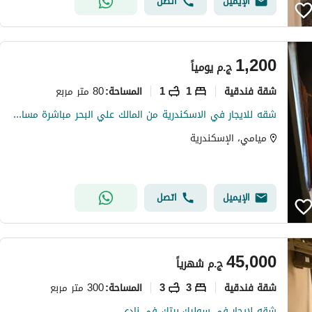
الإيميل
اتصل
1,200
ج.م
يومياً
شقة فندقية
1
1
80 متر مربع
المساحة
:
شقه للايجار في الاسكندرية من المالك علي البحر مباشرة مساحة ٨٠ م
ميامي، الإسكندرية
الإيميل
اتصل
45,000
ج.م
شهرياً
شقة فندقية
3
3
300 متر مربع
المساحة
:
شقه لايجار في سوليك بيتك في نادى