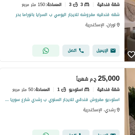
شقة فندقية
3
3
150 متر مربع
المساحة
:
شقه فندقيه مفروشه للايجار اليومي ب السرايا بانوراما بحر
لوران، الإسكندرية
الإيميل
اتصل
25,000
ج.م
شهرياً
شقة فندقية
استوديو
1
50 متر مربع
المساحة
:
استوديو مفروش فندقي للايجار السنوي ب رشدي شارع سوريا الرئيسي
رشدي، الإسكندرية