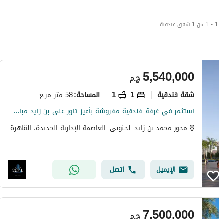
1 - 1 من 1 شقق فندقية
5,540,000
ج.م
شقة فندقية
1
1
58 متر مربع
المساحة
:
استثمر في غرفة فندقية مفروشة بأميز تاور على بن زايد مباشرة.
محور محمد بن زايد الجنوبى، العاصمة الإدارية الجديدة، القاهرة
الإيميل
اتصل
7,500,000
ج.م