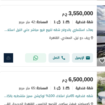
3,550,000
ج.م
شقة فندقية
1
1
42 متر مربع
المساحة
:
بعائد استثماري بالدولار شقه للبيع فيو مباشر علي النيل استلام فوري متشطبه بالفرش والتكيفات في المعادي علي كورنيش النيل بجوار وسط البلد al maadi
ريف دو نيل، المعادي، القاهرة
الإيميل
اتصل
6,500,000
ج.م
شقة فندقية
1
1
65 متر مربع
المساحة
:
شقه فندقيه 65متر امتلاك 100% لوكيشن مميز متشطبه بالكامل الترا سوبر لوكس جاهزه للاستلام المراسم ليك ريزيدنس القاهره الجديده Marasem Lake Residence
كومباوند فيفث سكوير، التجمع الخامس، القاهرة الجديدة، القاهرة