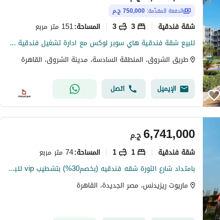
الدفعة المقدّمة:
750,000 ج.م
شقة فندقية
3
3
151 متر مربع
المساحة
:
للبيع شقة فندقية هاي سوبر لوكس مع ادارة تشغيل فندقية أمام مدينتي مباشرة علي طريق مصر اسماعيلية الشروق
طريق الشروق، المنطقة السادسة، مدينة الشروق، القاهرة
الإيميل
اتصل
6,741,000
ج.م
شقة فندقية
1
1
74 متر مربع
المساحة
:
بامتداد شارع الثورة شقه فندقيه (بخصم30%) بتشطيب vip للبيع فى ماريوت Marriott residence مصر الجديده
ماريوت ريزيدنس، مصر الجديدة، القاهرة