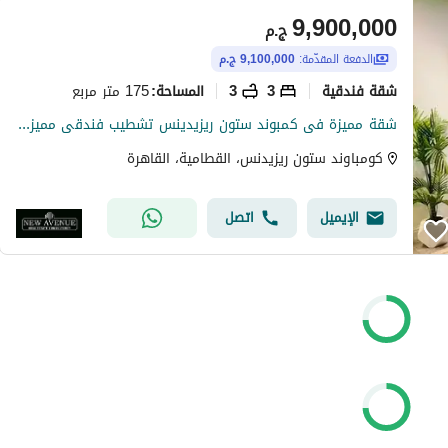
9,900,000
ج.م
الدفعة المقدّمة:
9,100,000 ج.م
شقة فندقية
3
3
175 متر مربع
المساحة
:
شقة مميزة فى كمبوند ستون ريزيدينس تشطيب فندقى مميز و مفروشه بالكامل
كومباوند ستون ريزيدنس، القطامية، القاهرة
الإيميل
اتصل