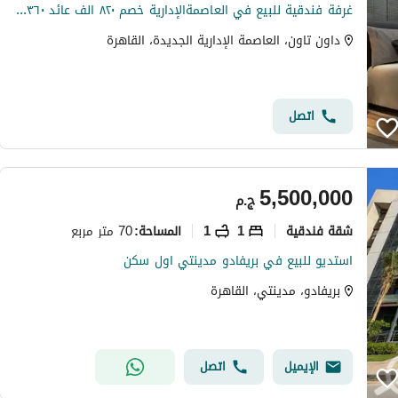
غرفة فندقية للبيع في العاصمةالإدارية خصم ٨٢٠ الف عائد ٣٦٠ الف في السنه
داون تاون، العاصمة الإدارية الجديدة، القاهرة
اتصل
5,500,000
ج.م
شقة فندقية
1
1
70 متر مربع
المساحة
:
استديو للبيع في بريفادو مدينتي اول سكن
بريفادو، مدينتي، القاهرة
الإيميل
اتصل