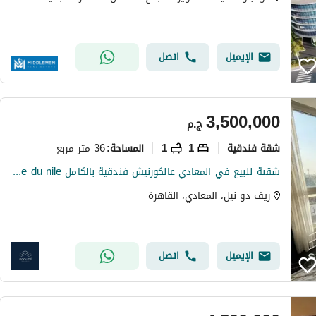
الإيميل
اتصل
3,500,000
ج.م
شقة فندقية
1
1
36 متر مربع
المساحة
:
شقىة للبيع في المعادي عالكورنيش فندقية بالكامل reve du nile مساحة مميزة برايم لوكيشن بجوار هيلتون المعادي استثمار حقيقي
ريف دو نيل، المعادي، القاهرة
الإيميل
اتصل