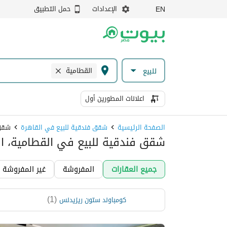
الإعدادات
حمل التطبيق
EN
القطامية
للبيع
اعلانات المطورين أول
الصفحة الرئيسية
شقق فندقية للبيع في القاهرة
شقق 
شقق فندقية للبيع في القطامية، ال
جميع العقارات
المفروشة
غير المفروشة
)
1
(
كومباوند ستون ريزيدنس